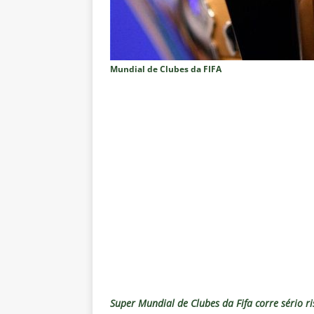
Rivadavia
NOTÍCIAS
[ 7 de agosto de 2026 ]
Urgent
NOTÍCIAS
Mundial de Clubes da FIFA
[ 7 de agosto de 2026 ]
Rivadav
Libertadores
NOTÍCIAS
[ 7 de agosto de 2026 ]
Flumine
NOTÍCIAS
[ 7 de agosto de 2026 ]
Flumin
NOTÍCIAS
[ 7 de agosto de 2026 ]
⚠️ EDIT
dispara Vinicius Toledo
COL
[ 7 de agosto de 2026 ]
Flumine
[ 7 de agosto de 2026 ]
Mercad
Super Mundial de Clubes da Fifa corre sério ri