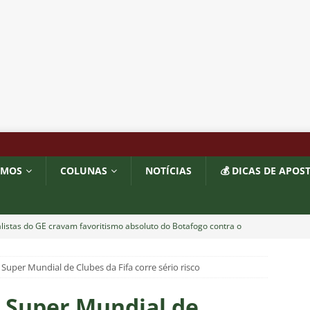
OMOS
COLUNAS
NOTÍCIAS
💰 DICAS DE APOS
listas do GE cravam favoritismo absoluto do Botafogo contra o
Super Mundial de Clubes da Fifa corre sério risco
o x Fluminense: Previsão do tempo indica noite quente e abafada
 Super Mundial de