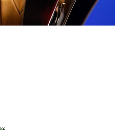
e: Fluminense revela resultados dos exames de John Kennedy
ia anuncia reforço de peso para enfrentar o Fluminense na
nse x Botafogo pelo Brasileirão Feminino é adiado; saiba o motivo
ense deve ter pelo menos cinco desfalques contra o Botafogo
ORIAL: Fracasso do Fluminense é “projeto” para empurrar a SAF,
UNAS
nse faz anúncio sobre o futuro do volante Ruan Sales
NOTÍCIAS
o da bola: Estafe de Luiz Henrique informa encerramento de
sco