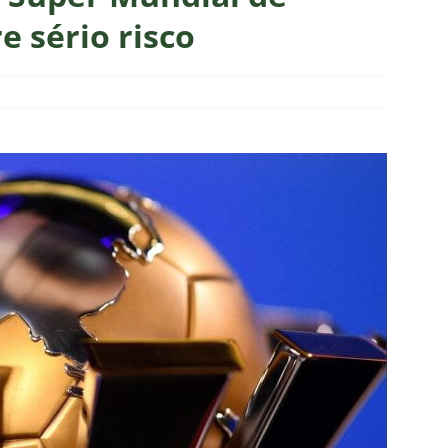
sistir aos jogos da 22ª rodada do Brasileirão 2026: confira a tabela
e sério risco
o x Fluminense: onde assistir, horário, escalações e o palpite do
 Vovô
NOTÍCIAS
O RIVAL! Próximo adversário do Fluminense na Libertadores,
 com show de Alex Arce
NOTÍCIAS
O? Fluminense apresenta proposta por atacante do Sport
TORIAL: John Kennedy fora da temporada é um duro golpe para o
o
COLUNAS
a testa mudanças no Fluminense para o clássico contra o
ção
NOTÍCIAS
ol divulga escala de arbitragem para Fluminense x Independiente