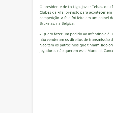
negociações com o Flamengo
O presidente de La Liga, Javier Tebas, deu
[ 7 de agosto de 2026 ]
ALERTA
Clubes da Fifa, previsto para acontecer em
competição. A fala foi feita em um painel
Fluminense revelam toxicidade 
Bruxelas, na Bélgica.
COLUNAS
– Quero fazer um pedido ao Infantino e à 
[ 7 de agosto de 2026 ]
Botafog
não venderam os direitos de transmissão 
clássico decisivo pelo Brasilei
Não tem os patrocínios que tinham sido orç
jogadores não querem esse Mundial. Cance
[ 7 de agosto de 2026 ]
Flumine
real
NOTÍCIAS
[ 7 de agosto de 2026 ]
Crise p
sobre a “decomposição” das To