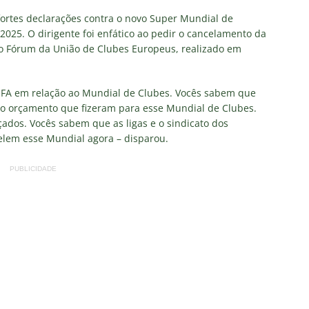
NOTÍCIAS
 fortes declarações contra o novo Super Mundial de
 DEMOCRÁTICO: Especulações sobre “candidato tampão” no
 2025. O dirigente foi enfático ao pedir o cancelamento da
 do Fórum da União de Clubes Europeus, realizado em
política e acendem sinal vermelho para fraude eleitoral
FIFA em relação ao Mundial de Clubes. Vocês sabem que
o x Fluminense: onde assistir ao vivo, horário e escalações do
do orçamento que fizeram para esse Mundial de Clubes.
rão Feminino
NOTÍCIAS
ados. Vocês sabem que as ligas e o sindicato dos
lem esse Mundial agora – disparou.
nse fecha sede social às pressas nesta sexta-feira; saiba o motivo
PUBLICIDADE
olítica no Fluminense: Frente Ampla Tricolor publica análise dura
rcidas Organizadas e cooptação pela gestão
NOTÍCIAS