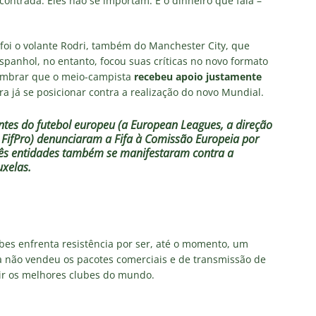
ontrada. Eles não se importam. É o dinheiro que fala –
foi o volante Rodri, também do Manchester City, que
espanhol, no entanto, focou suas críticas no novo formato
lembrar que o meio-campista
recebeu apoio justamente
ra já se posicionar contra a realização do novo Mundial.
ntes do futebol europeu (a European Leagues, a direção
 FifPro)
denunciaram a Fifa à Comissão Europeia por
rês entidades também se manifestaram contra a
uxelas.
bes enfrenta resistência por ser, até o momento, um
da não vendeu os pacotes comerciais e de transmissão de
nir os melhores clubes do mundo.