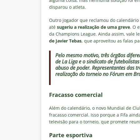
alguma coisa, mas nenhuma solução foi enc
disparou o atleta.
Outro jogador que reclamou do calendário 
até
sugeriu a realização de uma greve
. O 
da Champions League. Ainda assim, vale 
de Javier Tebas
, que aproveitou as falas pa
Pelo mesmo motivo, três órgãos difere
de
La Liga
e o sindicato de futebolistas
abuso de poder
. Representantes das t
realização do torneio no Fórum em Br
Fracasso comercial
Além do calendário, o novo Mundial de Clu
fracasso comercial. Isso porque a Fifa ain
televisão para o torneio, que promete reu
Parte esportiva