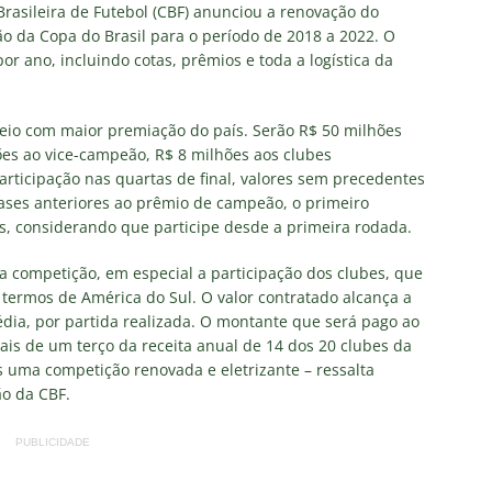
 Brasileira de Futebol (CBF) anunciou a renovação do
o da Copa do Brasil para o período de 2018 a 2022. O
ORIAL: Fracasso do Fluminense é “projeto” para empurrar a SAF,
r ano, incluindo cotas, prêmios e toda a logística da
UNAS
nse faz anúncio sobre o futuro do volante Ruan Sales
NOTÍCIAS
rneio com maior premiação do país. Serão R$ 50 milhões
es ao vice-campeão, R$ 8 milhões aos clubes
o da bola: Estafe de Luiz Henrique informa encerramento de
participação nas quartas de final, valores sem precedentes
NOTÍCIAS
ases anteriores ao prêmio de campeão, o primeiro
es, considerando que participe desde a primeira rodada.
 DEMOCRÁTICO: Especulações sobre “candidato tampão” no
política e acendem sinal vermelho para fraude eleitoral
 a competição, em especial a participação dos clubes, que
termos de América do Sul. O valor contratado alcança a
dia, por partida realizada. O montante que será pago ao
is de um terço da receita anual de 14 dos 20 clubes da
o x Fluminense: onde assistir ao vivo, horário e escalações do
s uma competição renovada e eletrizante – ressalta
rão Feminino
NOTÍCIAS
ão da CBF.
nse fecha sede social às pressas nesta sexta-feira; saiba o motivo
PUBLICIDADE