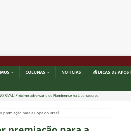
OMOS
COLUNAS
NOTÍCIAS
💰 DICAS DE APOS
O RIVAL! Próximo adversário do Fluminense na Libertadores,
 com show de Alex Arce
NOTÍCIAS
r premiação para a Copa do Brasil
O? Fluminense apresenta proposta por atacante do Sport
r premiação para a