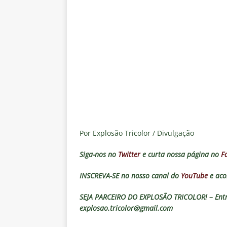
[ 7 de agosto de 2026 ]
Crise p
sobre a “decomposição” das To
[ 7 de agosto de 2026 ]
Brasile
NOTÍCIAS
[ 7 de agosto de 2026 ]
Ex-Flum
NOTÍCIAS
[ 7 de agosto de 2026 ]
Gigante
Fluminense é avaliada em R$ 
Por Explosão Tricolor / Divulgação
[ 7 de agosto de 2026 ]
Botafog
Siga-nos no
Twitter
e curta nossa página no
F
clássico pelo Brasileirão 2026
INSCREVA-SE no nosso canal do
YouTube
e aco
SEJA PARCEIRO DO EXPLOSÃO TRICOLOR! – Entre
explosao.tricolor@gmail.com