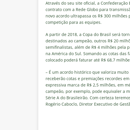
NOTÍCIAS
Através do seu site oficial, a Confederação
contrato com a Rede Globo para transmissã
[ 7 de agosto de 2026 ]
⚠️ EDIT
novo acordo ultrapassa os R$ 300 milhões po
competição para as equipes.
dispara Vinicius Toledo
COL
[ 7 de agosto de 2026 ]
Flumine
A partir de 2018, a Copa do Brasil será to
destinados ao campeão, outros R$ 20 milhõ
[ 7 de agosto de 2026 ]
Mercad
semifinalistas, além de R$ 4 milhões pela 
negociações com o Flamengo
na América do Sul. Somando as cotas das f
colocado poderá faturar até R$ 68,7 milhõ
[ 7 de agosto de 2026 ]
ALERTA
Fluminense revelam toxicidade 
– É um acordo histórico que valoriza muito
receberão cotas e premiações recordes em 
COLUNAS
expressiva marca de R$ 2,5 milhões, em mé
campeão, por exemplo, pode equivaler a ma
[ 7 de agosto de 2026 ]
Botafog
Série A do Brasileirão. Com certeza teremo
clássico decisivo pelo Brasilei
Rogério Caboclo, Diretor Executivo de Gest
[ 7 de agosto de 2026 ]
Flumine
real
NOTÍCIAS