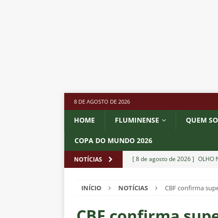
8 DE AGOSTO DE 2026
HOME
FLUMINENSE
QUEM S
COPA DO MUNDO 2026
[ 8 de agosto de 2026 ]
OLHO N
NOTÍCIAS
Independiente Rivadavia vence
INÍCIO
NOTÍCIAS
CBF confirma supe
[ 7 de agosto de 2026 ]
REFORÇ
NOTÍCIAS
CBF confirma supe