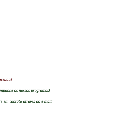
olítica no Fluminense: Frente Ampla Tricolor publica análise dura
rcidas Organizadas e cooptação pela gestão
NOTÍCIAS
irão 2026: CBF divulga arbitragem para Botafogo x Fluminense
inense, Fabinho toma decisão após saída do Al-Ittihad
s da Premier League disputam Kauã Elias: joia revelada pelo
218 milhões e Tricolor mantém porcentagem
NOTÍCIAS
o x Fluminense: onde assistir ao vivo, horário e escalações do
acebook
NOTÍCIAS
mpanhe os nossos programas!
 em contato através do e-mail: