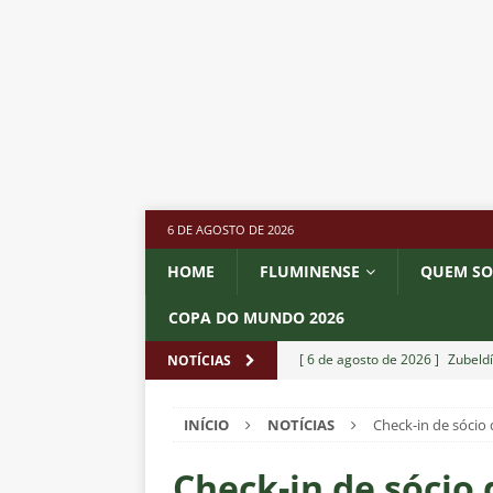
6 DE AGOSTO DE 2026
HOME
FLUMINENSE
QUEM S
COPA DO MUNDO 2026
[ 6 de agosto de 2026 ]
Zubeldí
NOTÍCIAS
NOTÍCIAS
INÍCIO
NOTÍCIAS
Check-in de sócio 
[ 6 de agosto de 2026 ]
Notas d
NOTÍCIAS
Check-in de sócio 