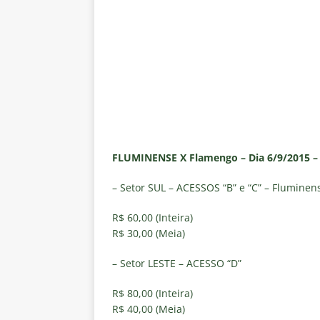
[ 5 de agosto de 2026 ]
CBF con
Feminina de 2027
NOTÍCIAS
[ 4 de agosto de 2026 ]
Alerta 
Fluminense x Vasco pela Copa 
[ 4 de agosto de 2026 ]
Roger 
NOTÍCIAS
[ 4 de agosto de 2026 ]
Remo X 
FLUMINENSE X Flamengo – Dia 6/9/2015 –
Estatísticas
DICAS DE APOS
– Setor SUL – ACESSOS “B” e “C” – Fluminen
[ 4 de agosto de 2026 ]
Jornali
R$ 60,00 (Inteira)
clássico contra o Vasco
NOTÍ
R$ 30,00 (Meia)
– Setor LESTE – ACESSO “D”
R$ 80,00 (Inteira)
R$ 40,00 (Meia)