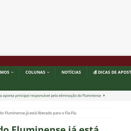
OMOS
COLUNAS
NOTÍCIAS
💰 DICAS DE APOS
a aponta principal responsável pela eliminação do Fluminense
do Fluminense já está liberado para o Fla-Flu
as atuações: Fluminense 1 x 3 Vasco – Copa do Brasil 2026
do Fluminense já está