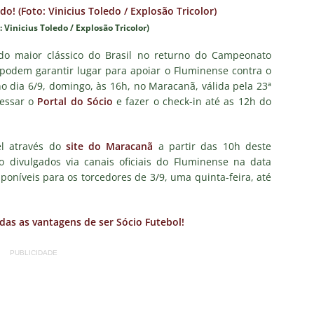
 alerta no meio-campo tricolor
COLUNAS
Vinicius Toledo / Explosão Tricolor)
eia! Veja a nova parcial de ingressos vendidos para Fluminense x
do maior clássico do Brasil no returno do Campeonato
á podem garantir lugar para apoiar o Fluminense contra o
ense anuncia novidade no Maracanã para o clássico contra o Vasco
o dia 6/9, domingo, às 16h, no Maracanã, válida pela 23ª
cessar o
Portal do Sócio
e fazer o check-in até as 12h do
o X Chapecoense — Oitavas Copa do Brasil 2026: Palpites, Odds e
el através do
site do Maracanã
a partir das 10h deste
TAS
o divulgados via canais oficiais do Fluminense na data
 GERAL! Maracanã vai lotar na Copa do Brasil: CET-Rio monta
sponíveis para os torcedores de 3/9, uma quinta-feira, até
ueios para Fluminense x Vasco
NOTÍCIAS
 Caldeirão e Decisão! Fluminense encara o Vasco no Maracanã por
das as vantagens de ser Sócio Futebol!
pa do Brasil: veja a análise completa
NOTÍCIAS
PUBLICIDADE
 Xerém, Luiz Henrique fica perto de reforçar outro rival do