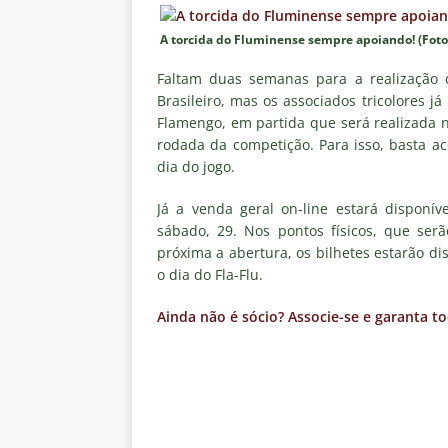
no tempo normal e os pontos de
A torcida do Fluminense sempre apoiando! (Foto: 
[ 5 de agosto de 2026 ]
Casa ch
Vasco
NOTÍCIAS
Faltam duas semanas para a realização 
Brasileiro, mas os associados tricolores j
[ 5 de agosto de 2026 ]
Flumin
Flamengo, em partida que será realizada n
rodada da competição. Para isso, basta a
NOTÍCIAS
dia do jogo.
[ 5 de agosto de 2026 ]
Cruzeir
Já a venda geral on-line estará disponív
Estatísticas
DICAS DE APOS
sábado, 29. Nos pontos físicos, que serã
[ 5 de agosto de 2026 ]
ALERTA
próxima a abertura, os bilhetes estarão di
o dia do Fla-Flu.
megaoperação e antecipa bloq
[ 5 de agosto de 2026 ]
Dia de
Ainda não é sócio? Associe-se e garanta to
vaga nas quartas de final da Co
[ 5 de agosto de 2026 ]
Cria de
Fluminense
NOTÍCIAS