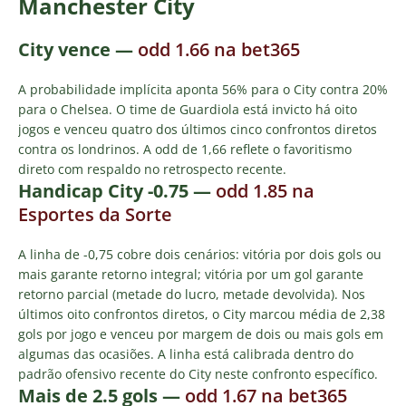
Manchester City
City vence —
odd 1.66 na bet365
A probabilidade implícita aponta 56% para o City contra 20%
para o Chelsea. O time de Guardiola está invicto há oito
jogos e venceu quatro dos últimos cinco confrontos diretos
contra os londrinos. A odd de 1,66 reflete o favoritismo
direto com respaldo no retrospecto recente.
Handicap City -0.75
—
odd 1.85 na
Esportes da Sorte
A linha de -0,75 cobre dois cenários: vitória por dois gols ou
mais garante retorno integral; vitória por um gol garante
retorno parcial (metade do lucro, metade devolvida). Nos
últimos oito confrontos diretos, o City marcou média de 2,38
gols por jogo e venceu por margem de dois ou mais gols em
algumas das ocasiões. A linha está calibrada dentro do
padrão ofensivo recente do City neste confronto específico.
Mais de 2.5 gols
—
odd 1.67 na bet365