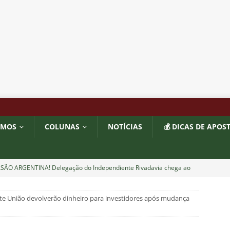
OMOS
COLUNAS
NOTÍCIAS
💰 DICAS DE APOS
ASÃO ARGENTINA! Delegação do Independiente Rivadavia chega ao
o Maracanã contra o Fluminense
NOTÍCIAS
rte União devolverão dinheiro para investidores após mudança
VE! Zé Colméia detalha como Flamengo teria articulado com
 cometer erro e rebaixar a Lusa em 2013
NOTÍCIAS