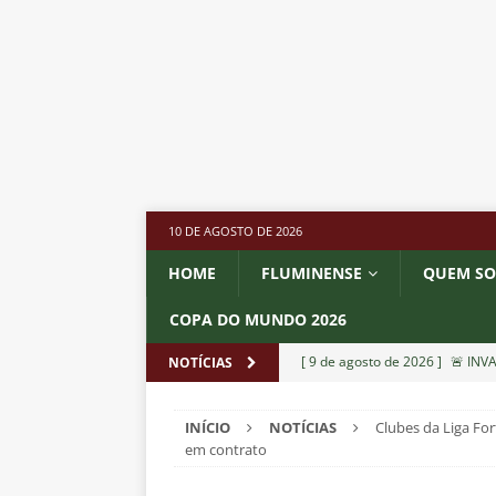
10 DE AGOSTO DE 2026
HOME
FLUMINENSE
QUEM S
COPA DO MUNDO 2026
[ 9 de agosto de 2026 ]
🚨 INV
NOTÍCIAS
Rio e torcida promete festa n
INÍCIO
NOTÍCIAS
Clubes da Liga Fo
[ 9 de agosto de 2026 ]
💣 GRA
em contrato
presidente da Portuguesa para