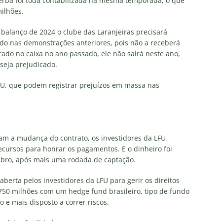
erba foi toda contabilizada na mesma temporada, o que
ilhões.
balanço de 2024 o clube das Laranjeiras precisará
ado nas demonstrações anteriores, pois não a receberá
ado no caixa no ano passado, ele não sairá neste ano,
 seja prejudicado.
LFU, que podem registrar prejuízos em massa nas
m a mudança do contrato, os investidores da LFU
ecursos para honrar os pagamentos. E o dinheiro foi
mbro, após mais uma rodada de captação.
berta pelos investidores da LFU para gerir os direitos
 750 milhões com um hedge fund brasileiro, tipo de fundo
 e mais disposto a correr riscos.