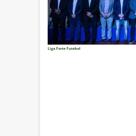
milionário que afundam o Flumi
[ 9 de agosto de 2026 ]
Zubeld
NOTÍCIAS
[ 9 de agosto de 2026 ]
Zubeldí
finais
NOTÍCIAS
Liga Forte Futebol
[ 8 de agosto de 2026 ]
Ganso 
outro clube no Brasileirão 202
[ 8 de agosto de 2026 ]
VÍDEO:
Fluminense
NOTÍCIAS
[ 8 de agosto de 2026 ]
Notas d
NOTÍCIAS
[ 8 de agosto de 2026 ]
Brasil
[ 8 de agosto de 2026 ]
Botafog