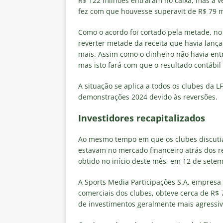
R$ 122 milhões entraram no caixa, mas a v
fez com que houvesse superavit de R$ 79 m
Como o acordo foi cortado pela metade, no 
reverter metade da receita que havia lanç
mais. Assim como o dinheiro não havia entr
mas isto fará com que o resultado contábil
A situação se aplica a todos os clubes da 
demonstrações 2024 devido às reversões.
Investidores recapitalizados
Ao mesmo tempo em que os clubes discutia
estavam no mercado financeiro atrás dos r
obtido no início deste mês, em 12 de sete
A Sports Media Participações S.A, empresa a
comerciais dos clubes, obteve cerca de R$
de investimentos geralmente mais agressivo