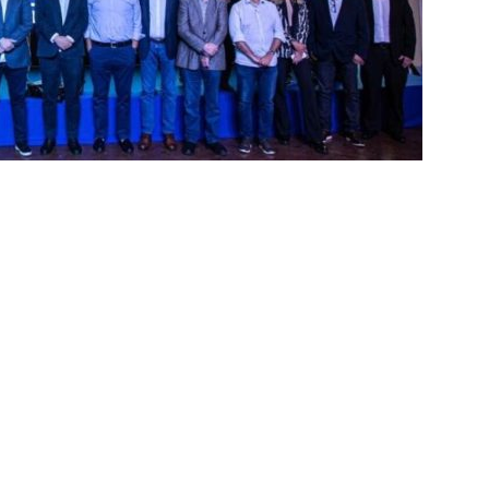
nense, por Lindinor Larangeira
COLUNAS
ía valoriza atuação do Fluminense em empate com o Botafogo
a explica substituições e permanência de Castillo até os minutos
completa 13 jogos pelo Fluminense e não pode mais defender
6
NOTÍCIAS
 Veja os melhores momentos do empate entre Botafogo e
as atuações: Botafogo 1 x 1 Fluminense – Brasileirão 2026
eirão 2026: Fluminense busca empate com o Botafogo
NOTÍCIAS
o X Fluminense — 22ª rodada do Brasileirão 2026: Palpites, Odds e