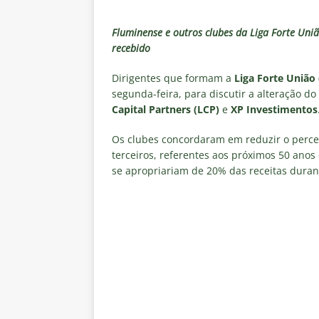
Estatísticas
DICAS DE APOS
[ 8 de agosto de 2026 ]
Com no
Fluminense e outros clubes da Liga Forte Uni
recebido
contra o Botafogo
NOTÍCIAS
[ 8 de agosto de 2026 ]
Coritib
Dirigentes que formam a
Liga Forte União
segunda-feira, para discutir a alteração d
e Estatísticas
DICAS DE APO
Capital Partners (LCP)
e
XP Investimentos
[ 8 de agosto de 2026 ]
Remo X 
Os clubes concordaram em reduzir o percen
Estatísticas
DICAS DE APOS
terceiros, referentes aos próximos 50 anos
se apropriariam de 20% das receitas duran
[ 8 de agosto de 2026 ]
Flumine
lista
NOTÍCIAS