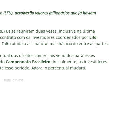
TAS
ve mudanças, Fluminense anuncia escalação para o clássico
ão (LFU) devolverão valores milionários que já haviam
a X Chapecoense — 22ª rodada do Brasileirão 2026: Palpites, Odds
 (LFU)
se reuniram duas vezes, inclusive na última
o contrato com os investidores coordenados por
Life
STAS
. Falta ainda a assinatura, mas há acordo entre as partes.
Atlético-MG — 22ª rodada do Brasileirão 2026: Palpites, Odds e
tual dos direitos comerciais vendidos para esses
TAS
 do
Campeonato Brasileiro
. Inicialmente, os investidores
te esse período. Agora, o percentual mudará.
nse divulga relacionados para o clássico contra o Botafogo; veja a
PUBLICIDADE