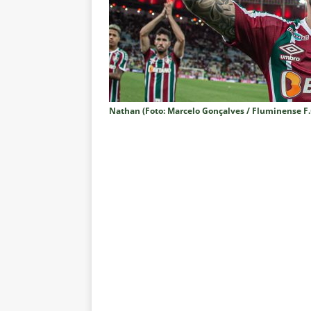
NOTÍCIAS
[ 6 de agosto de 2026 ]
Corinth
e Estatísticas
DICAS DE APO
[ 6 de agosto de 2026 ]
“Assass
Fluminense para o Vasco e cobra
Nathan (Foto: Marcelo Gonçalves / Fluminense F.
[ 6 de agosto de 2026 ]
Vitória
Estatísticas
DICAS DE APOS
[ 6 de agosto de 2026 ]
Após e
demissão de Zubeldía
NOTÍC
[ 6 de agosto de 2026 ]
John Ke
atacante
NOTÍCIAS
[ 6 de agosto de 2026 ]
Zubeld
clube
NOTÍCIAS