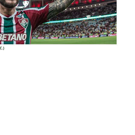
ians X Internacional — Oitavas Copa do Brasil 2026: Palpites, Odds
STAS
inato da alma do torcedor”: Vinicius Toledo detona eliminação do
 “olho da rua” para diretoria e Zubeldía
COLUNAS
C.)
 X Athletico-PR — Oitavas Copa do Brasil 2026: Palpites, Odds e
TAS
liminação, torcedores do Fluminense detonam diretoria e pedem
IAS
nnedy vira grande preocupação no Fluminense; saiba a situação do
ía responde se diretoria do Fluminense garantiu permanência no