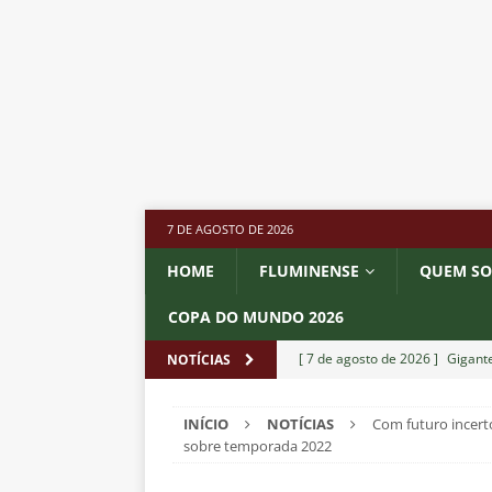
7 DE AGOSTO DE 2026
HOME
FLUMINENSE
QUEM S
COPA DO MUNDO 2026
[ 7 de agosto de 2026 ]
Gigante
NOTÍCIAS
Fluminense é avaliada em R$ 
INÍCIO
NOTÍCIAS
Com futuro incer
[ 7 de agosto de 2026 ]
Botafog
sobre temporada 2022
clássico pelo Brasileirão 2026