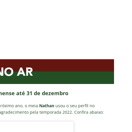
nse: Zubeldía pede voto de confiança da torcida e promete
IAS
ía surpreende ao analisar queda de desempenho de Lucho Acosta
a aponta principal responsável pela eliminação do Fluminense
as atuações: Fluminense 1 x 3 Vasco – Copa do Brasil 2026
m vexame! Fluminense perde para o Vasco e se despede da Copa
nense até 31 de dezembro
próximo ano, o meia
Nathan
usou o seu perfil no
gradecimento pela temporada 2022. Confira abaixo: