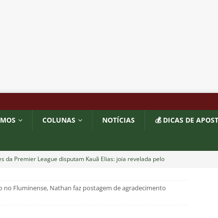
OMOS
COLUNAS
NOTÍCIAS
💰 DICAS DE APOS
s da Premier League disputam Kauã Elias: joia revelada pelo
218 milhões e Tricolor mantém porcentagem
NOTÍCIAS
to no Fluminense, Nathan faz postagem de agradecimento
o x Fluminense: onde assistir ao vivo, horário e escalações do
NOTÍCIAS