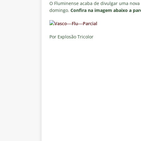
Fluminense, por Vinicius Toled
O Fluminense acaba de divulgar uma nova p
domingo.
Confira na imagem abaixo a parc
[ 7 de agosto de 2026 ]
Zubeldí
Botafogo; veja provável escala
[ 7 de agosto de 2026 ]
Conmeb
Por Explosão Tricolor
Rivadavia
NOTÍCIAS
[ 7 de agosto de 2026 ]
Urgent
NOTÍCIAS
[ 7 de agosto de 2026 ]
Rivadav
Libertadores
NOTÍCIAS
[ 7 de agosto de 2026 ]
Flumine
NOTÍCIAS
[ 7 de agosto de 2026 ]
Flumin
NOTÍCIAS