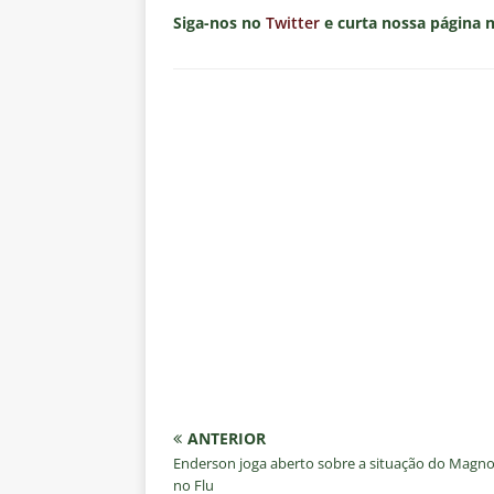
[ 7 de agosto de 2026 ]
⚠️ EDIT
Siga-nos no
Twitter
e curta nossa página 
dispara Vinicius Toledo
COL
[ 7 de agosto de 2026 ]
Flumine
[ 7 de agosto de 2026 ]
Mercad
negociações com o Flamengo
[ 7 de agosto de 2026 ]
ALERTA
Fluminense revelam toxicidade 
COLUNAS
[ 7 de agosto de 2026 ]
Botafog
clássico decisivo pelo Brasilei
ANTERIOR
Enderson joga aberto sobre a situação do Magno
no Flu