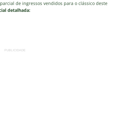
o
COLUNAS
arcial de ingressos vendidos para o clássico deste
ial detalhada:
a testa mudanças no Fluminense para o clássico contra o
ção
NOTÍCIAS
ol divulga escala de arbitragem para Fluminense x Independiente
PUBLICIDADE
e: Fluminense revela resultados dos exames de John Kennedy
ia anuncia reforço de peso para enfrentar o Fluminense na
nse x Botafogo pelo Brasileirão Feminino é adiado; saiba o motivo
ense deve ter pelo menos cinco desfalques contra o Botafogo