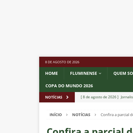
8 DE AGOSTO DE 2026
HOME
FLUMINENSE
QUEM S
COPA DO MUNDO 2026
[ 8 de agosto de 2026 ]
Jornali
NOTÍCIAS
contra o Botafogo; veja o time
INÍCIO
NOTÍCIAS
Confira a parcial 
[ 8 de agosto de 2026 ]
Liberta
oitavas de final
NOTÍCIAS
Confira a parcial 