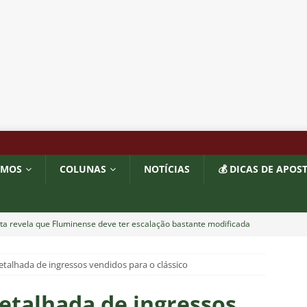
OMOS
COLUNAS
NOTÍCIAS
💰 DICAS DE APOS
sta revela que Fluminense deve ter escalação bastante modificada
NOTÍCIAS
detalhada de ingressos vendidos para o clássico
dores: Fluminense define mudanças na lista de inscritos para as
detalhada de ingressos