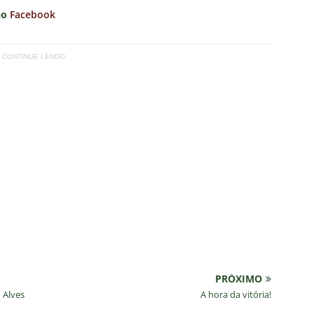
ORIAL: Fracasso do Fluminense é “projeto” para empurrar a SAF,
no
Facebook
UNAS
nse faz anúncio sobre o futuro do volante Ruan Sales
NOTÍCIAS
CONTINUE LENDO
o da bola: Estafe de Luiz Henrique informa encerramento de
NOTÍCIAS
 DEMOCRÁTICO: Especulações sobre “candidato tampão” no
política e acendem sinal vermelho para fraude eleitoral
o x Fluminense: onde assistir ao vivo, horário e escalações do
rão Feminino
NOTÍCIAS
PRÓXIMO
 Alves
A hora da vitória!