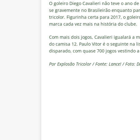
no tempo normal e os pontos de
O goleiro Diego Cavalieri não teve o ano d
se gravemente no Brasileirão enquanto part
[ 5 de agosto de 2026 ]
Casa ch
tricolor. Figurinha certa para 2017, o golei
marca cada vez mais na história do clube.
Vasco
NOTÍCIAS
[ 5 de agosto de 2026 ]
Flumin
Com mais dois jogos, Cavalieri igualará a m
do camisa 12. Paulo Vitor é o seguinte na li
NOTÍCIAS
disparado, com quase 700 jogos vestindo a c
[ 5 de agosto de 2026 ]
Cruzeir
Por Explosão Tricolor / Fonte: Lance! / Foto: 
Estatísticas
DICAS DE APOS
[ 5 de agosto de 2026 ]
ALERTA
megaoperação e antecipa bloq
[ 5 de agosto de 2026 ]
Dia de
vaga nas quartas de final da Co
[ 5 de agosto de 2026 ]
Cria de
Fluminense
NOTÍCIAS