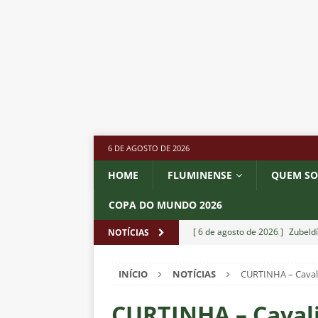
6 DE AGOSTO DE 2026
HOME
FLUMINENSE
QUEM S
COPA DO MUNDO 2026
[ 6 de agosto de 2026 ]
Zubeldí
NOTÍCIAS
NOTÍCIAS
INÍCIO
NOTÍCIAS
CURTINHA – Cavalie
[ 6 de agosto de 2026 ]
Notas d
NOTÍCIAS
CURTINHA – Cavali