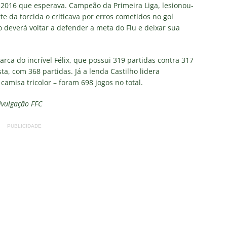
 alerta no meio-campo tricolor
COLUNAS
e 2016 que esperava. Campeão da Primeira Liga, lesionou-
e da torcida o criticava por erros cometidos no gol
eia! Veja a nova parcial de ingressos vendidos para Fluminense x
ro deverá voltar a defender a meta do Flu e deixar sua
ense anuncia novidade no Maracanã para o clássico contra o Vasco
arca do incrível Félix, que possui 319 partidas contra 317
sta, com 368 partidas. Já a lenda Castilho lidera
amisa tricolor – foram 698 jogos no total.
o X Chapecoense — Oitavas Copa do Brasil 2026: Palpites, Odds e
Divulgação FFC
TAS
 GERAL! Maracanã vai lotar na Copa do Brasil: CET-Rio monta
PUBLICIDADE
ueios para Fluminense x Vasco
NOTÍCIAS
 Caldeirão e Decisão! Fluminense encara o Vasco no Maracanã por
pa do Brasil: veja a análise completa
NOTÍCIAS
 Xerém, Luiz Henrique fica perto de reforçar outro rival do