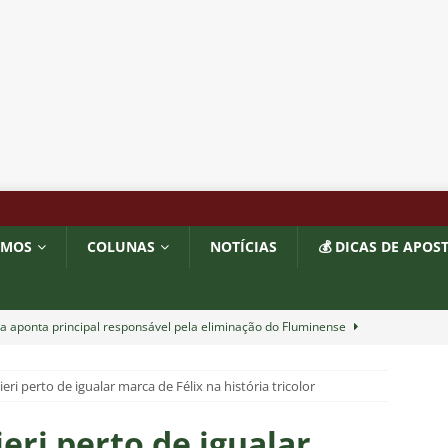
OMOS
COLUNAS
NOTÍCIAS
💰 DICAS DE APOS
a aponta principal responsável pela eliminação do Fluminense
ri perto de igualar marca de Félix na história tricolor
as atuações: Fluminense 1 x 3 Vasco – Copa do Brasil 2026
eri perto de igualar