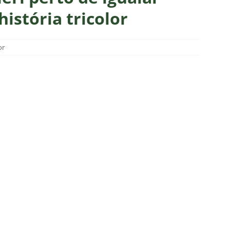
m vexame! Fluminense perde para o Vasco e se despede da Copa
história tricolor
za X Palmeiras — Oitavas Copa do Brasil 2026: Palpites, Odds e
or
TAS
nse anuncia escalação para confronto decisivo contra o Vasco
TÍCIAS
nse X Vasco — Oitavas Copa do Brasil 2026: Palpites, Odds e
TAS
lista! Fluminense divulga relacionados para decisão contra o Vasco
S
X Mirassol — Oitavas Copa do Brasil 2026: Palpites, Odds e
TAS
 de Vinicius Toledo: A obrigação do Fluminense em vencer o Vasco