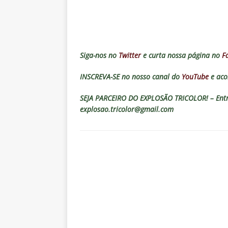
[ 5 de agosto de 2026 ]
CBF con
Feminina de 2027
NOTÍCIAS
[ 4 de agosto de 2026 ]
Alerta 
Fluminense x Vasco pela Copa 
Siga-nos no
Twitter
e curta nossa página no
F
[ 4 de agosto de 2026 ]
Roger 
INSCREVA-SE no nosso canal do
YouTube
e aco
NOTÍCIAS
SEJA PARCEIRO DO EXPLOSÃO TRICOLOR! – Entre
[ 4 de agosto de 2026 ]
Remo X 
explosao.tricolor@gmail.com
Estatísticas
DICAS DE APOS
[ 4 de agosto de 2026 ]
Jornali
clássico contra o Vasco
NOTÍ