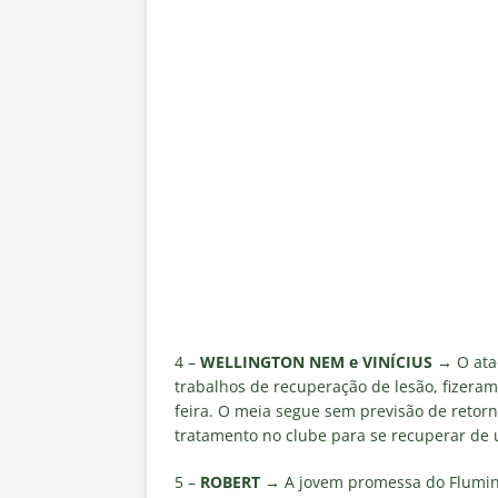
[ 5 de agosto de 2026 ]
Casa ch
Vasco
NOTÍCIAS
[ 5 de agosto de 2026 ]
Flumin
NOTÍCIAS
[ 5 de agosto de 2026 ]
Cruzeir
Estatísticas
DICAS DE APOS
[ 5 de agosto de 2026 ]
ALERTA
megaoperação e antecipa bloq
[ 5 de agosto de 2026 ]
Dia de
vaga nas quartas de final da Co
4 –
WELLINGTON NEM e VINÍCIUS →
O ata
trabalhos de recuperação de lesão, fizeram 
feira. O meia segue sem previsão de retorna
tratamento no clube para se recuperar de 
5 –
ROBERT →
A jovem promessa do Flumi