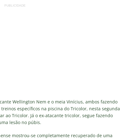
eia! Veja a nova parcial de ingressos vendidos para Fluminense x
PUBLICIDADE
ense anuncia novidade no Maracanã para o clássico contra o Vasco
o X Chapecoense — Oitavas Copa do Brasil 2026: Palpites, Odds e
TAS
 GERAL! Maracanã vai lotar na Copa do Brasil: CET-Rio monta
ueios para Fluminense x Vasco
NOTÍCIAS
 Caldeirão e Decisão! Fluminense encara o Vasco no Maracanã por
pa do Brasil: veja a análise completa
NOTÍCIAS
cante Wellington Nem e o meia Vinícius, ambos fazendo
treinos específicos na piscina do Tricolor, nesta segunda
r ao Tricolor. Já o ex-atacante tricolor, segue fazendo
uma lesão no púbis.
nense mostrou-se completamente recuperado de uma