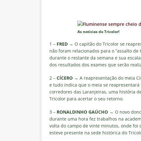
do Brasil 2026
NOTÍCIAS
[ 5 de agosto de 2026 ]
Fortale
Estatísticas
DICAS DE APOS
As notícias do Tricolor!
[ 5 de agosto de 2026 ]
Flumine
1 –
FRED →
O capitão do Tricolor se reapr
pela Copa do Brasil 2026
NO
não foram relacionados para o “assalto de
[ 5 de agosto de 2026 ]
Flumine
durante o restante da semana e sua escala
dos resultados dos exames que serão reali
Estatísticas
DICAS DE APOS
2 –
CÍCERO →
A reapresentação do meia Cíc
[ 5 de agosto de 2026 ]
Saiu a 
e tudo indica que o meia se reapresentará 
pela Copa do Brasil
NOTÍCIA
corredores das Laranjeiras, uma história 
Tricolor para acertar o seu retorno.
[ 5 de agosto de 2026 ]
Grêmio 
Estatísticas
DICAS DE APOS
3 –
RONALDINHO GAÚCHO →
O novo dono 
durante uma hora fez trabalhos na academi
[ 5 de agosto de 2026 ]
Análise
volta do campo de vinte minutos, onde foi
no tempo normal e os pontos de
esteve presente na sede histórica do Tricol