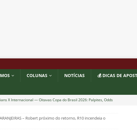
OMOS
COLUNAS
NOTÍCIAS
💰 DICAS DE APOS
ians X Internacional — Oitavas Copa do Brasil 2026: Palpites, Odds
STAS
RANJEIRAS – Robert próximo do retorno, R10 incendeia o
inato da alma do torcedor”: Vinicius Toledo detona eliminação do
 “olho da rua” para diretoria e Zubeldía
COLUNAS