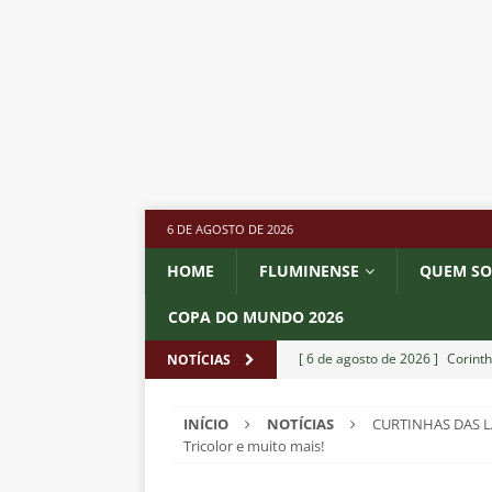
6 DE AGOSTO DE 2026
HOME
FLUMINENSE
QUEM S
COPA DO MUNDO 2026
[ 6 de agosto de 2026 ]
Corinth
NOTÍCIAS
e Estatísticas
DICAS DE APO
INÍCIO
NOTÍCIAS
CURTINHAS DAS LA
[ 6 de agosto de 2026 ]
“Assass
Tricolor e muito mais!
Fluminense para o Vasco e cobra