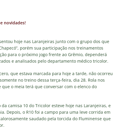
za X Palmeiras — Oitavas Copa do Brasil 2026: Palpites, Odds e
TAS
nse anuncia escalação para confronto decisivo contra o Vasco
esentou hoje nas Laranjeiras junto com o grupo dos que
TÍCIAS
 Chapecó”, porém sua participação nos treinamentos
nse X Vasco — Oitavas Copa do Brasil 2026: Palpites, Odds e
ção para o próximo jogo frente ao Grêmio, dependerá
zados e analisados pelo departamento médico tricolor.
TAS
ero, que estava marcada para hoje a tarde, não ocorreu
lista! Fluminense divulga relacionados para decisão contra o Vasco
somente no treino dessa terça-feira, dia 28. Rola nos
S
de que o meia terá que conversar com o elenco do
X Mirassol — Oitavas Copa do Brasil 2026: Palpites, Odds e
TAS
da camisa 10 do Tricolor esteve hoje nas Laranjeiras, e
a. Depois, o R10 foi a campo para uma leve corrida em
 de Vinicius Toledo: A obrigação do Fluminense em vencer o Vasco
 calorosamente saudado pela torcida do Fluminense que
 alerta no meio-campo tricolor
COLUNAS
or.