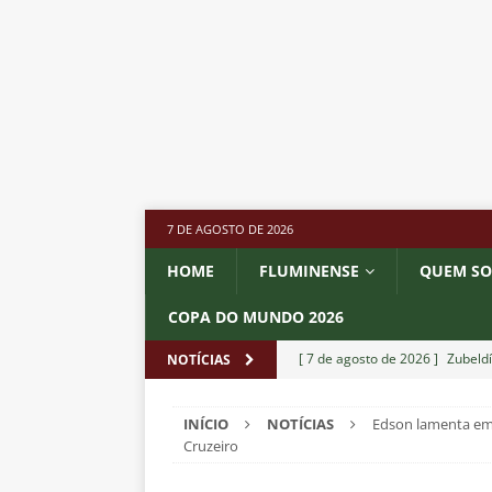
7 DE AGOSTO DE 2026
HOME
FLUMINENSE
QUEM S
COPA DO MUNDO 2026
[ 7 de agosto de 2026 ]
Zubeldí
NOTÍCIAS
Botafogo; veja provável escala
INÍCIO
NOTÍCIAS
Edson lamenta emp
[ 7 de agosto de 2026 ]
Conmeb
Cruzeiro
Rivadavia
NOTÍCIAS