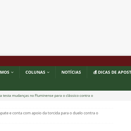
OMOS
COLUNAS
NOTÍCIAS
💰 DICAS DE APOS
a testa mudanças no Fluminense para o clássico contra o
ção
NOTÍCIAS
ate e conta com apoio da torcida para o duelo contra o
ol divulga escala de arbitragem para Fluminense x Independiente