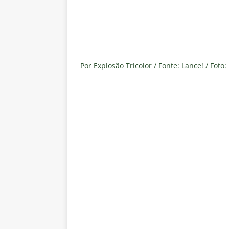
[ 7 de agosto de 2026 ]
Gigante
Fluminense é avaliada em R$ 
[ 7 de agosto de 2026 ]
Botafog
clássico pelo Brasileirão 2026
Por Explosão Tricolor / Fonte: Lance! / Foto
[ 7 de agosto de 2026 ]
Crise p
isenção de influenciadores e jo
[ 7 de agosto de 2026 ]
Mercado
reviravolta
NOTÍCIAS
[ 6 de agosto de 2026 ]
“O ano 
paralisia de Montenegro e cobr