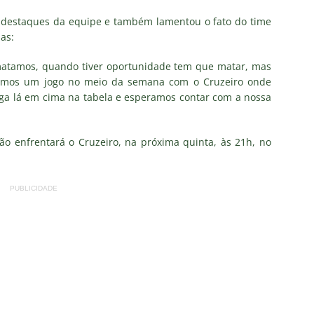
 DEMOCRÁTICO: Especulações sobre “candidato tampão” no
s destaques da equipe e também lamentou o fato do time
política e acendem sinal vermelho para fraude eleitoral
as:
matamos, quando tiver oportunidade tem que matar, mas
o x Fluminense: onde assistir ao vivo, horário e escalações do
 Temos um jogo no meio da semana com o Cruzeiro onde
iga lá em cima na tabela e esperamos contar com a nossa
rão Feminino
NOTÍCIAS
nse fecha sede social às pressas nesta sexta-feira; saiba o motivo
ão enfrentará o Cruzeiro, na próxima quinta, às 21h, no
olítica no Fluminense: Frente Ampla Tricolor publica análise dura
PUBLICIDADE
rcidas Organizadas e cooptação pela gestão
NOTÍCIAS
irão 2026: CBF divulga arbitragem para Botafogo x Fluminense
inense, Fabinho toma decisão após saída do Al-Ittihad