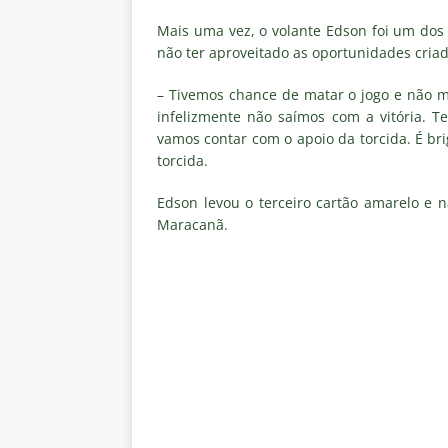
[ 7 de agosto de 2026 ]
ALERTA
Mais uma vez, o volante Edson foi um do
Fluminense revelam toxicidade 
não ter aproveitado as oportunidades criad
COLUNAS
– Tivemos chance de matar o jogo e não 
[ 7 de agosto de 2026 ]
Botafog
infelizmente não saímos com a vitória.
vamos contar com o apoio da torcida. É br
clássico decisivo pelo Brasilei
torcida.
[ 7 de agosto de 2026 ]
Flumine
Edson levou o terceiro cartão amarelo e n
real
NOTÍCIAS
Maracanã.
[ 7 de agosto de 2026 ]
Crise p
sobre a “decomposição” das To
[ 7 de agosto de 2026 ]
Brasile
NOTÍCIAS
[ 7 de agosto de 2026 ]
Ex-Flum
NOTÍCIAS