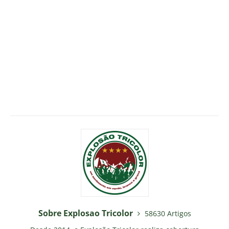
Sobre Explosao Tricolor
58630 Artigos