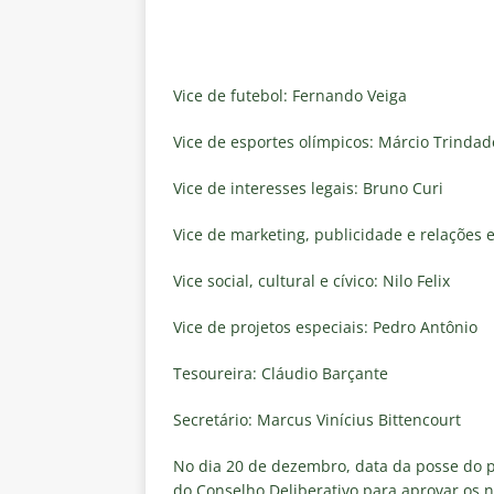
[ 5 de agosto de 2026 ]
Análise
no tempo normal e os pontos de
[ 5 de agosto de 2026 ]
Casa ch
Vice de futebol: Fernando Veiga
Vasco
NOTÍCIAS
Vice de esportes olímpicos: Márcio Trindad
[ 5 de agosto de 2026 ]
Flumin
Vice de interesses legais: Bruno Curi
NOTÍCIAS
[ 5 de agosto de 2026 ]
Cruzeir
Vice de marketing, publicidade e relações e
Estatísticas
DICAS DE APOS
Vice social, cultural e cívico: Nilo Felix
[ 5 de agosto de 2026 ]
ALERTA
Vice de projetos especiais: Pedro Antônio
megaoperação e antecipa bloq
Tesoureira: Cláudio Barçante
Secretário: Marcus Vinícius Bittencourt
No dia 20 de dezembro, data da posse do p
do Conselho Deliberativo para aprovar os n