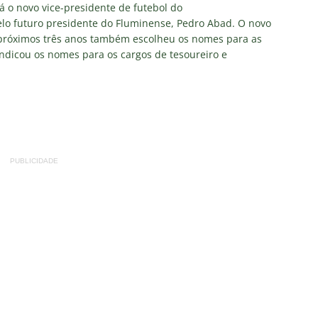
á o novo vice-presidente de futebol do
elo futuro presidente do Fluminense, Pedro Abad. O novo
m vexame! Fluminense perde para o Vasco e se despede da Copa
 próximos três anos também escolheu os nomes para as
indicou os nomes para os cargos de tesoureiro e
za X Palmeiras — Oitavas Copa do Brasil 2026: Palpites, Odds e
TAS
nse anuncia escalação para confronto decisivo contra o Vasco
TÍCIAS
PUBLICIDADE
nse X Vasco — Oitavas Copa do Brasil 2026: Palpites, Odds e
TAS
lista! Fluminense divulga relacionados para decisão contra o Vasco
S
X Mirassol — Oitavas Copa do Brasil 2026: Palpites, Odds e
TAS