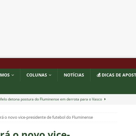
OMOS
COLUNAS
NOTÍCIAS
💰 DICAS DE APOS
 Melo detona postura do Fluminense em derrota para o Vasco
rá o novo vice-presidente de futebol do Fluminense
ians X Internacional — Oitavas Copa do Brasil 2026: Palpites, Odds
STAS
rá o novo vice-