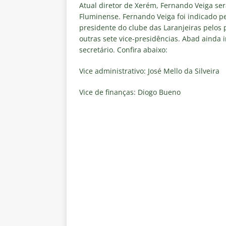
NOTÍCIAS
Atual diretor de Xerém, Fernando Veiga ser
Fluminense. Fernando Veiga foi indicado p
[ 5 de agosto de 2026 ]
Mais u
presidente do clube das Laranjeiras pelos
outras sete vice-presidências. Abad ainda 
do Brasil 2026
NOTÍCIAS
secretário. Confira abaixo:
[ 5 de agosto de 2026 ]
Fortale
Vice administrativo: José Mello da Silveira
Estatísticas
DICAS DE APOS
[ 5 de agosto de 2026 ]
Flumine
Vice de finanças: Diogo Bueno
pela Copa do Brasil 2026
NO
[ 5 de agosto de 2026 ]
Flumine
Estatísticas
DICAS DE APOS
[ 5 de agosto de 2026 ]
Saiu a 
pela Copa do Brasil
NOTÍCIA
[ 5 de agosto de 2026 ]
Grêmio 
Estatísticas
DICAS DE APOS