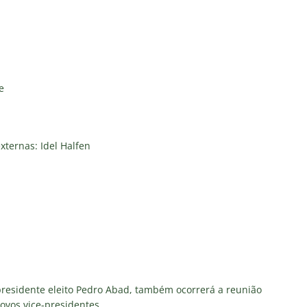
 de Vinicius Toledo: A obrigação do Fluminense em vencer o Vasco
 alerta no meio-campo tricolor
COLUNAS
eia! Veja a nova parcial de ingressos vendidos para Fluminense x
e
ense anuncia novidade no Maracanã para o clássico contra o Vasco
o X Chapecoense — Oitavas Copa do Brasil 2026: Palpites, Odds e
xternas: Idel Halfen
TAS
 GERAL! Maracanã vai lotar na Copa do Brasil: CET-Rio monta
ueios para Fluminense x Vasco
NOTÍCIAS
residente eleito Pedro Abad, também ocorrerá a reunião
ovos vice-presidentes.