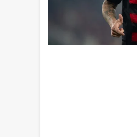
NOTÍCIAS
[ 7 de agosto de 2026 ]
⚠️ EDIT
dispara Vinicius Toledo
COL
[ 7 de agosto de 2026 ]
Flumine
[ 7 de agosto de 2026 ]
Mercad
negociações com o Flamengo
[ 7 de agosto de 2026 ]
ALERTA
Fluminense revelam toxicidade 
COLUNAS
[ 7 de agosto de 2026 ]
Botafog
clássico decisivo pelo Brasilei
[ 7 de agosto de 2026 ]
Flumine
real
NOTÍCIAS