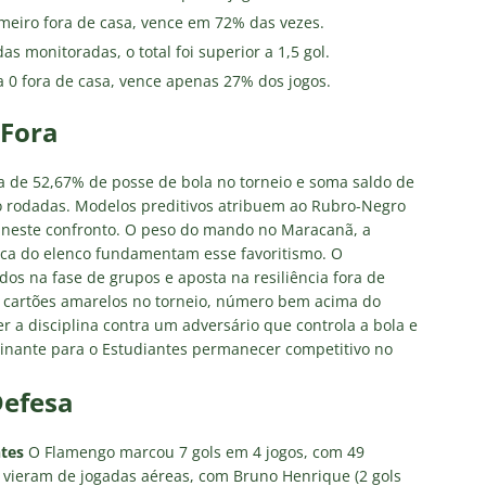
eiro fora de casa, vence em 72% das vezes.
s monitoradas, o total foi superior a 1,5 gol.
 0 fora de casa, vence apenas 27% dos jogos.
Fora
 de 52,67% de posse de bola no torneio e soma saldo de
ro rodadas. Modelos preditivos atribuem ao Rubro-Negro
a neste confronto. O peso do mando no Maracanã, a
nica do elenco fundamentam esse favoritismo. O
dos na fase de grupos e aposta na resiliência fora de
5 cartões amarelos no torneio, número bem acima do
r a disciplina contra um adversário que controla a bola e
minante para o Estudiantes permanecer competitivo no
efesa
tes
O Flamengo marcou 7 gols em 4 jogos, com 49
ls vieram de jogadas aéreas, com Bruno Henrique (2 gols