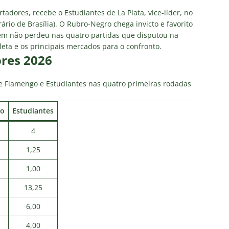
olítica no Fluminense: Frente Ampla Tricolor publica análise dura
adores, recebe o Estudiantes de La Plata, vice-líder, no
rcidas Organizadas e cooptação pela gestão
NOTÍCIAS
rio de Brasília). O Rubro-Negro chega invicto e favorito
bém não perdeu nas quatro partidas que disputou na
irão 2026: CBF divulga arbitragem para Botafogo x Fluminense
leta e os principais mercados para o confronto.
ores 2026
inense, Fabinho toma decisão após saída do Al-Ittihad
 Flamengo e Estudiantes nas quatro primeiras rodadas
s da Premier League disputam Kauã Elias: joia revelada pelo
go
Estudiantes
218 milhões e Tricolor mantém porcentagem
NOTÍCIAS
4
o x Fluminense: onde assistir ao vivo, horário e escalações do
1,25
NOTÍCIAS
1,00
13,25
6,00
4,00