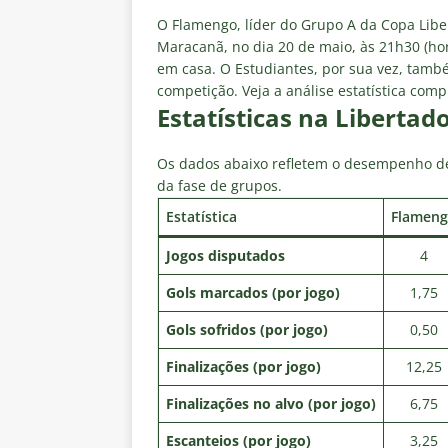
[ 7 de agosto de 2026 ]
Crise p
O Flamengo, líder do Grupo A da Copa Libert
sobre a “decomposição” das To
Maracanã, no dia 20 de maio, às 21h30 (horá
em casa. O Estudiantes, por sua vez, tam
[ 7 de agosto de 2026 ]
Brasile
competição. Veja a análise estatística comp
NOTÍCIAS
Estatísticas na Libertad
[ 7 de agosto de 2026 ]
Ex-Flum
Os dados abaixo refletem o desempenho de
NOTÍCIAS
da fase de grupos.
[ 7 de agosto de 2026 ]
Gigante
Estatística
Flamen
Fluminense é avaliada em R$ 
Jogos disputados
4
[ 7 de agosto de 2026 ]
Botafog
Gols marcados (por jogo)
1,75
clássico pelo Brasileirão 2026
Gols sofridos (por jogo)
0,50
Finalizações (por jogo)
12,25
Finalizações no alvo (por jogo)
6,75
Escanteios (por jogo)
3,25