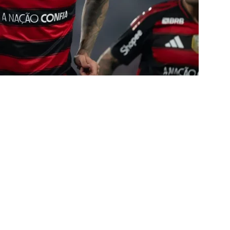
ORIAL: Fracasso do Fluminense é “projeto” para empurrar a SAF,
UNAS
nse faz anúncio sobre o futuro do volante Ruan Sales
NOTÍCIAS
o da bola: Estafe de Luiz Henrique informa encerramento de
NOTÍCIAS
 DEMOCRÁTICO: Especulações sobre “candidato tampão” no
política e acendem sinal vermelho para fraude eleitoral
o x Fluminense: onde assistir ao vivo, horário e escalações do
rão Feminino
NOTÍCIAS
nse fecha sede social às pressas nesta sexta-feira; saiba o motivo