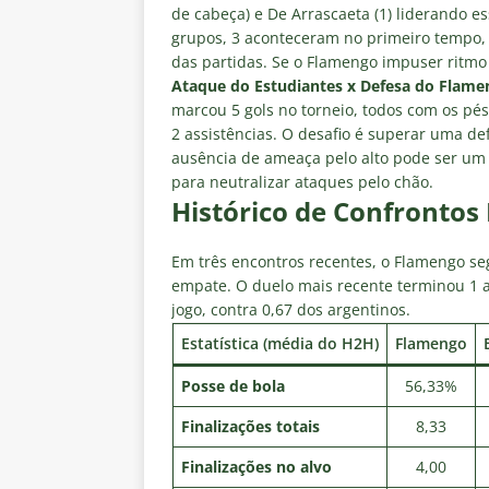
de cabeça) e De Arrascaeta (1) liderando es
grupos, 3 aconteceram no primeiro tempo, 
das partidas. Se o Flamengo impuser ritmo 
Ataque do Estudiantes x Defesa do Flame
marcou 5 gols no torneio, todos com os pés
2 assistências. O desafio é superar uma de
ausência de ameaça pelo alto pode ser um f
para neutralizar ataques pelo chão.
Histórico de Confrontos 
Em três encontros recentes, o Flamengo seg
empate. O duelo mais recente terminou 1 a
jogo, contra 0,67 dos argentinos.
Estatística (média do H2H)
Flamengo
Posse de bola
56,33%
Finalizações totais
8,33
Finalizações no alvo
4,00