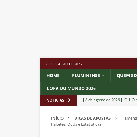
8 DE AGOSTO DE 2026
HOME
FLUMINENSE
QUEM S
COPA DO MUNDO 2026
[ 8 de agosto de 2026 ]
OLHO N
NOTÍCIAS
Independiente Rivadavia vence
INÍCIO
DICAS DE APOSTAS
Flamengo
[ 7 de agosto de 2026 ]
REFORÇ
Palpites, Odds e Estatísticas
NOTÍCIAS