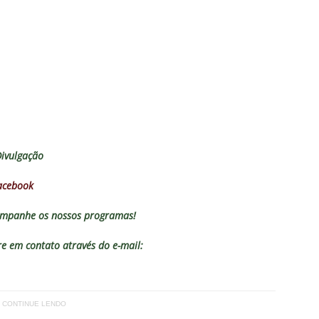
o x Fluminense: onde assistir, horário, escalações e o palpite do
 Vovô
NOTÍCIAS
O RIVAL! Próximo adversário do Fluminense na Libertadores,
 com show de Alex Arce
NOTÍCIAS
O? Fluminense apresenta proposta por atacante do Sport
Divulgação
TORIAL: John Kennedy fora da temporada é um duro golpe para o
acebook
o
COLUNAS
mpanhe os nossos programas!
 em contato através do e-mail:
CONTINUE LENDO