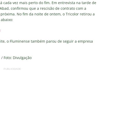
res do Fluminense se incomodam com escolhas de Zubeldía
á cada vez mais perto do fim. Em entrevista na tarde de
Abad, confirmou que a rescisão de contrato com a
róxima. No fim da noite de ontem, o Tricolor retirou a
 abaixo:
união no CT, diretoria do Fluminense define futuro de Zubeldía
ado no Fluminense, Fabinho tem saída anunciada pelo Al-Ittihad e
 site, o Fluminense também parou de seguir a empresa
IAS
o milionário! Veja quanto o Fluminense deixou de arrecadar após
 / Foto: Divulgação
2026
NOTÍCIAS
PUBLICIDADE
 Melo detona postura do Fluminense em derrota para o Vasco
ians X Internacional — Oitavas Copa do Brasil 2026: Palpites, Odds
STAS
inato da alma do torcedor”: Vinicius Toledo detona eliminação do