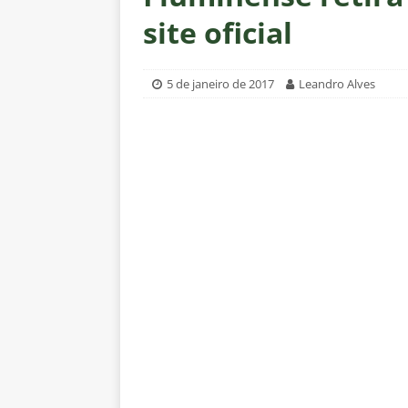
clássico decisivo pelo Brasilei
site oficial
[ 7 de agosto de 2026 ]
Flumine
real
NOTÍCIAS
5 de janeiro de 2017
Leandro Alves
[ 7 de agosto de 2026 ]
Crise p
sobre a “decomposição” das To
[ 7 de agosto de 2026 ]
Gigante
Fluminense é avaliada em R$ 
[ 7 de agosto de 2026 ]
Botafog
clássico pelo Brasileirão 2026
[ 7 de agosto de 2026 ]
Crise p
isenção de influenciadores e jo
[ 6 de agosto de 2026 ]
“O ano 
paralisia de Montenegro e cobr