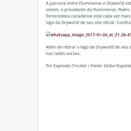
[ 6 de agosto de 2026 ]
Jogado
A parceria entre Fluminense e Dryworld est
ontem, o presidente do Fluminense, Pedro 
NOTÍCIAS
fornecedora canadense está cada vez mais p
logo da Dryworld de seu site oficial. Confira
[ 6 de agosto de 2026 ]
Após re
NOTÍCIAS
[ 6 de agosto de 2026 ]
Especul
Além de retirar o logo da Dryworld de seu
fica livre no mercado
NOTÍC
nas redes sociais.
[ 6 de agosto de 2026 ]
Prejuíz
Por Explosão Tricolor / Fonte: Globo Esporte
eliminação na Copa do Brasil 
[ 6 de agosto de 2026 ]
Felipe
NOTÍCIAS
[ 6 de agosto de 2026 ]
Corinth
e Estatísticas
DICAS DE APO
[ 6 de agosto de 2026 ]
“Assass