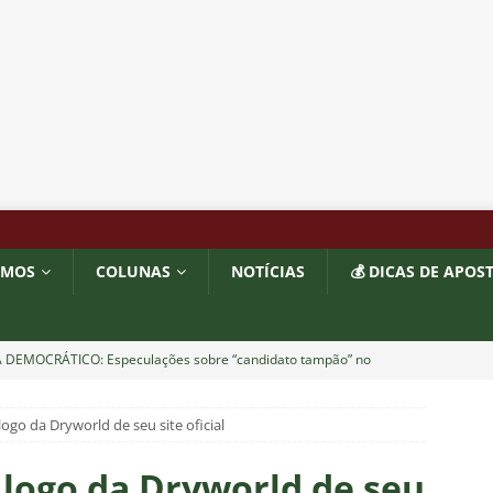
OMOS
COLUNAS
NOTÍCIAS
💰 DICAS DE APOS
 DEMOCRÁTICO: Especulações sobre “candidato tampão” no
política e acendem sinal vermelho para fraude eleitoral
logo da Dryworld de seu site oficial
o x Fluminense: onde assistir ao vivo, horário e escalações do
 logo da Dryworld de seu