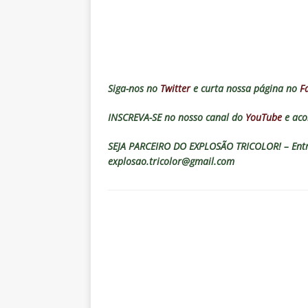
Fluminense para o Vasco e cobra
[ 6 de agosto de 2026 ]
Vitória
Estatísticas
DICAS DE APOS
[ 6 de agosto de 2026 ]
Após e
Siga-nos no
Twitter
e curta nossa página no
F
demissão de Zubeldía
NOTÍC
INSCREVA-SE no nosso canal do
YouTube
e aco
[ 6 de agosto de 2026 ]
John Ke
atacante
NOTÍCIAS
SEJA PARCEIRO DO EXPLOSÃO TRICOLOR! – Entre
explosao.tricolor@gmail.com
[ 6 de agosto de 2026 ]
Zubeld
clube
NOTÍCIAS
[ 6 de agosto de 2026 ]
Flumine
“grande Libertadores”
NOTÍC