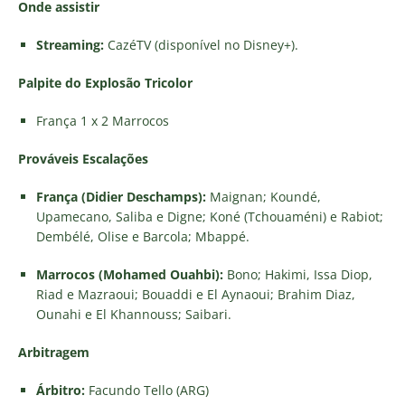
Onde assistir
Streaming:
CazéTV (disponível no Disney+).
Palpite do Explosão Tricolor
França 1 x 2 Marrocos
Prováveis Escalações
França (Didier Deschamps):
Maignan; Koundé,
Upamecano, Saliba e Digne; Koné (Tchouaméni) e Rabiot;
Dembélé, Olise e Barcola; Mbappé.
Marrocos (Mohamed Ouahbi):
Bono; Hakimi, Issa Diop,
Riad e Mazraoui; Bouaddi e El Aynaoui; Brahim Diaz,
Ounahi e El Khannouss; Saibari.
Arbitragem
Árbitro:
Facundo Tello (ARG)