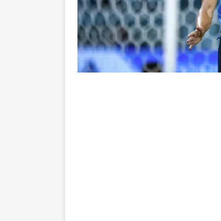
no tempo normal e os pontos de
[ 5 de agosto de 2026 ]
Casa ch
Vasco
NOTÍCIAS
[ 5 de agosto de 2026 ]
Flumin
NOTÍCIAS
[ 5 de agosto de 2026 ]
Cruzeir
Estatísticas
DICAS DE APOS
[ 5 de agosto de 2026 ]
ALERTA
megaoperação e antecipa bloq
[ 5 de agosto de 2026 ]
Dia de
vaga nas quartas de final da Co
[ 5 de agosto de 2026 ]
Cria de
Fluminense
NOTÍCIAS