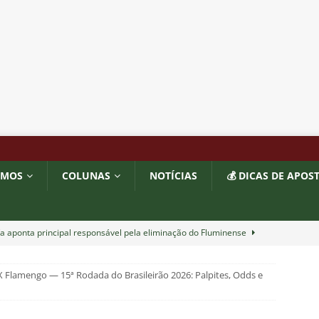
OMOS
COLUNAS
NOTÍCIAS
💰 DICAS DE APOS
a aponta principal responsável pela eliminação do Fluminense
 Flamengo — 15ª Rodada do Brasileirão 2026: Palpites, Odds e
as atuações: Fluminense 1 x 3 Vasco – Copa do Brasil 2026