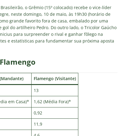
firma paralisação do futebol brasileiro durante a Copa do Mundo
rasileirão, o Grêmio (15º colocado) recebe o vice-líder
gre, neste domingo, 10 de maio, às 19h30 (horário de
como grande favorito fora de casa, embalado por uma
no Rio: Prefeitura decreta Estágio 2 por ventos fortes antes de
e gol do artilheiro Pedro. Do outro lado, o Tricolor Gaúcho
do Brasil
NOTÍCIAS
icius para surpreender o rival e ganhar fôlego na
ites e estatísticas para fundamentar sua próxima aposta
Flores detona falta de espaço para Moleques de Xerém
x Flamengo
Santos — Oitavas Copa do Brasil 2026: Palpites, Odds e
TAS
(Mandante)
Flamengo (Visitante)
sta aponta tendência sobre a escalação do Fluminense para o
13
CIAS
édia em Casa)*
1,62 (Média Fora)*
0,92
11,9
4,6