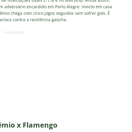
 finalizações totais (11,9) e no alvo (4,6). Ainda assim,
m adversário encardido em Porto Alegre: invicto em casa
rêmio chega com cinco jogos seguidos sem sofrer gols. É
arioca contra a resiliência gaúcha.
PUBLICIDADE
rêmio x Flamengo