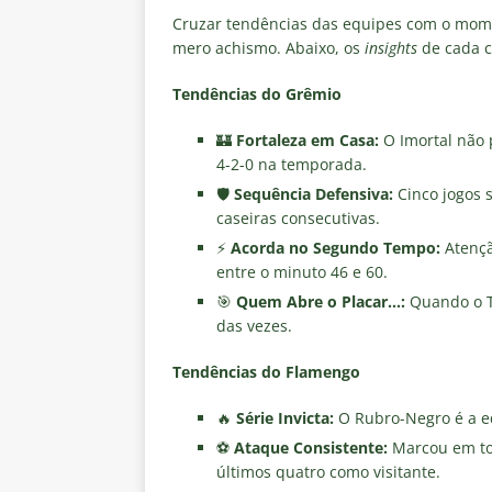
Cruzar tendências das equipes com o mome
mero achismo. Abaixo, os
insights
de cada c
Tendências do Grêmio
🏰
Fortaleza em Casa:
O Imortal não 
4-2-0 na temporada.
🛡️
Sequência Defensiva:
Cinco jogos s
caseiras consecutivas.
⚡
Acorda no Segundo Tempo:
Atençã
entre o minuto 46 e 60.
🎯
Quem Abre o Placar…:
Quando o Tr
das vezes.
Tendências do Flamengo
🔥
Série Invicta:
O Rubro-Negro é a e
⚽
Ataque Consistente:
Marcou em to
últimos quatro como visitante.