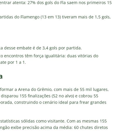
 entrar atenta: 27% dos gols do Fla saem nos primeiros 15
rtidas do Flamengo (13 em 13) tiveram mais de 1,5 gols,
a desse embate é de 3,4 gols por partida.
o encontros têm força igualitária: duas vitórias do
te por 1 a 1.
a
ormar a Arena do Grêmio, com mais de 55 mil lugares,
disparou 155 finalizações (52 no alvo) e cobrou 55
orada, construindo o cenário ideal para frear grandes
tatísticas sólidas como visitante. Com as mesmas 155
engão exibe precisão acima da média: 60 chutes diretos