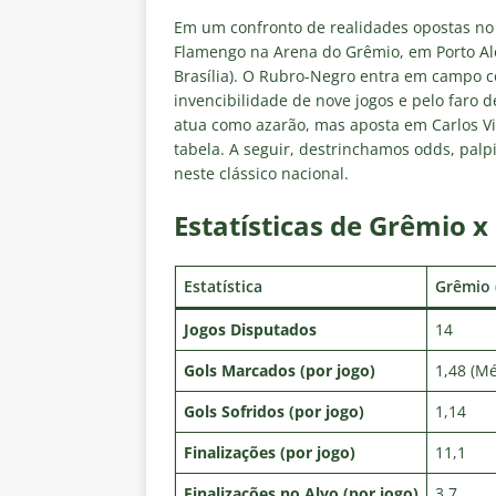
[ 5 de agosto de 2026 ]
CBF con
Em um confronto de realidades opostas no B
Feminina de 2027
NOTÍCIAS
Flamengo na Arena do Grêmio, em Porto Ale
Brasília). O Rubro-Negro entra em campo 
[ 4 de agosto de 2026 ]
Alerta 
invencibilidade de nove jogos e pelo faro d
Fluminense x Vasco pela Copa 
atua como azarão, mas aposta em Carlos Vin
tabela. A seguir, destrinchamos odds, palp
[ 4 de agosto de 2026 ]
Roger 
neste clássico nacional.
NOTÍCIAS
Estatísticas de Grêmio 
[ 4 de agosto de 2026 ]
Remo X 
Estatísticas
DICAS DE APOS
Estatística
Grêmio 
[ 4 de agosto de 2026 ]
Jornali
Jogos Disputados
14
clássico contra o Vasco
NOTÍ
Gols Marcados (por jogo)
1,48 (M
Gols Sofridos (por jogo)
1,14
Finalizações (por jogo)
11,1
Finalizações no Alvo (por jogo)
3,7