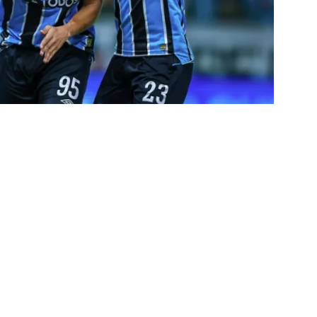
 alerta no meio-campo tricolor
COLUNAS
eia! Veja a nova parcial de ingressos vendidos para Fluminense x
ense anuncia novidade no Maracanã para o clássico contra o Vasco
o X Chapecoense — Oitavas Copa do Brasil 2026: Palpites, Odds e
TAS
 GERAL! Maracanã vai lotar na Copa do Brasil: CET-Rio monta
ueios para Fluminense x Vasco
NOTÍCIAS
 Caldeirão e Decisão! Fluminense encara o Vasco no Maracanã por
pa do Brasil: veja a análise completa
NOTÍCIAS
 Xerém, Luiz Henrique fica perto de reforçar outro rival do