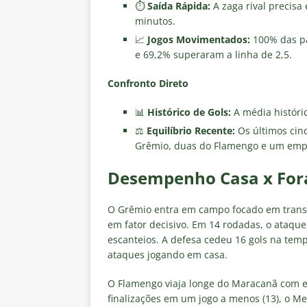
⏱️
Saída Rápida:
A zaga rival precisa
minutos.
📈
Jogos Movimentados:
100% das pa
e 69,2% superaram a linha de 2,5.
Confronto Direto
📊
Histórico de Gols:
A média históric
⚖️
Equilíbrio Recente:
Os últimos cinc
Grêmio, duas do Flamengo e um empa
Desempenho Casa x For
O Grêmio entra em campo focado em transf
em fator decisivo. Em 14 rodadas, o ataque 
escanteios. A defesa cedeu 16 gols na temp
ataques jogando em casa.
O Flamengo viaja longe do Maracanã com es
finalizações em um jogo a menos (13), o M