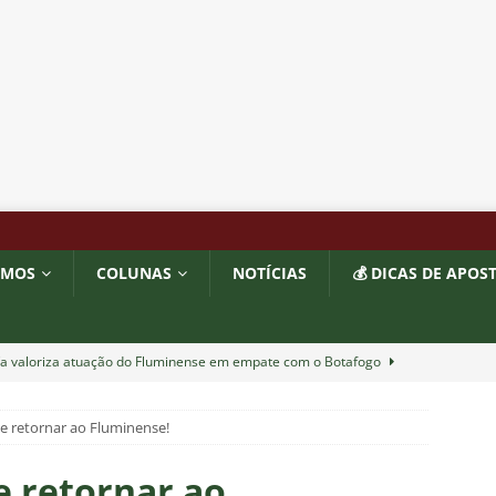
OMOS
COLUNAS
NOTÍCIAS
💰 DICAS DE APOS
ía valoriza atuação do Fluminense em empate com o Botafogo
e retornar ao Fluminense!
completa 13 jogos pelo Fluminense e não pode mais defender
6
NOTÍCIAS
e retornar ao