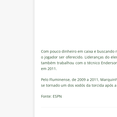
de transmissão
NOTÍCIAS
[ 8 de agosto de 2026 ]
Botafog
Vinicius Toledo para o Clássico
[ 8 de agosto de 2026 ]
OLHO N
Independiente Rivadavia vence
[ 7 de agosto de 2026 ]
REFORÇ
Com pouco dinheiro em caixa e buscando re
NOTÍCIAS
o jogador ser oferecido. Lideranças do e
também trabalhou com o técnico Enderson
[ 7 de agosto de 2026 ]
⚠️ EDI
em 2011.
Fluminense, por Vinicius Toled
Pelo Fluminense, de 2009 a 2011, Marquinh
se tornado um dos xodós da torcida após a 
Fonte: ESPN