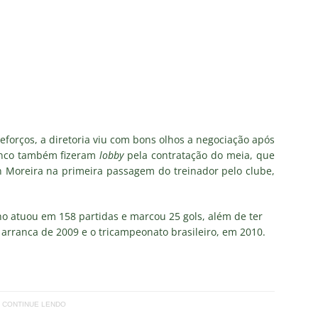
o x Fluminense: onde assistir, horário, escalações e o palpite do
 Vovô
NOTÍCIAS
O RIVAL! Próximo adversário do Fluminense na Libertadores,
 com show de Alex Arce
NOTÍCIAS
O? Fluminense apresenta proposta por atacante do Sport
forços, a diretoria viu com bons olhos a negociação após
lenco também fizeram
lobby
pela contratação do meia, que
 Moreira na primeira passagem do treinador pelo clube,
TORIAL: John Kennedy fora da temporada é um duro golpe para o
o
COLUNAS
o atuou em 158 partidas e marcou 25 gols, além de ter
arranca de 2009 e o tricampeonato brasileiro, em 2010.
CONTINUE LENDO