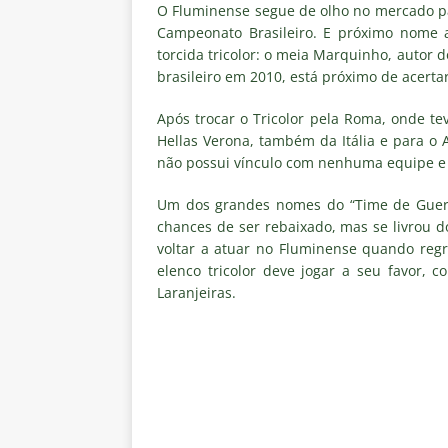
[ 8 de agosto de 2026 ]
Flumine
O Fluminense segue de olho no mercado pa
Campeonato Brasileiro. E próximo nome 
lista
NOTÍCIAS
torcida tricolor: o meia Marquinho, autor
brasileiro em 2010, está próximo de acertar
[ 8 de agosto de 2026 ]
Grêmio 
Estatísticas
DICAS DE APOS
Após trocar o Tricolor pela Roma, onde t
Hellas Verona, também da Itália e para o A
[ 8 de agosto de 2026 ]
Jornali
não possui vínculo com nenhuma equipe e es
contra o Botafogo; veja o time
Um dos grandes nomes do “Time de Guerr
[ 8 de agosto de 2026 ]
Liberta
chances de ser rebaixado, mas se livrou 
oitavas de final
NOTÍCIAS
voltar a atuar no Fluminense quando regr
elenco tricolor deve jogar a seu favor,
[ 8 de agosto de 2026 ]
Especia
Laranjeiras.
Fluminense
NOTÍCIAS
[ 8 de agosto de 2026 ]
Botafog
no Nilton Santos
NOTÍCIAS
[ 8 de agosto de 2026 ]
Onde as