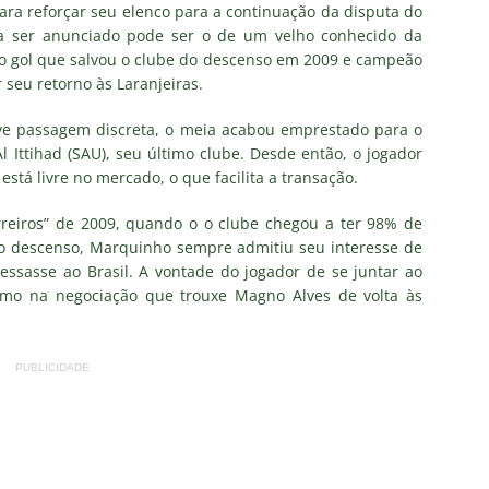
nse divulga relacionados para o clássico contra o Botafogo; veja a
ra reforçar seu elenco para a continuação da disputa do
a ser anunciado pode ser o de um velho conhecido da
 do gol que salvou o clube do descenso em 2009 e campeão
 seu retorno às Laranjeiras.
X São Paulo — 22ª rodada do Brasileirão 2026: Palpites, Odds e
TAS
eve passagem discreta, o meia acabou emprestado para o
l Ittihad (SAU), seu último clube. Desde então, o jogador
sta revela que Fluminense deve ter escalação bastante modificada
tá livre no mercado, o que facilita a transação.
NOTÍCIAS
eiros” de 2009, quando o o clube chegou a ter 98% de
dores: Fluminense define mudanças na lista de inscritos para as
do descenso, Marquinho sempre admitiu seu interesse de
essasse ao Brasil. A vontade do jogador de se juntar ao
 como na negociação que trouxe Magno Alves de volta às
listas do GE cravam favoritismo absoluto do Botafogo contra o
PUBLICIDADE
o x Fluminense: Previsão do tempo indica noite quente e abafada
sistir aos jogos da 22ª rodada do Brasileirão 2026: confira a tabela