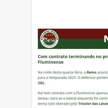
[ 5 de agosto de 2026 ]
Flumine
Estatísticas
DICAS DE APOS
[ 5 de agosto de 2026 ]
Saiu a 
pela Copa do Brasil
NOTÍCIA
[ 5 de agosto de 2026 ]
Grêmio 
Estatísticas
DICAS DE APOS
[ 5 de agosto de 2026 ]
Análise
Com contrato terminando no pró
no tempo normal e os pontos de
Fluminense
[ 5 de agosto de 2026 ]
Casa ch
Na noite desta quarta-feira, o
Remo
anunci
Vasco
NOTÍCIAS
para a temporada 2023. O defensor perte
(SE)
.
Raí tem contrato com o Fluminense apenas
deixou claro se o lateral-esquerdo foi contr
tenha sido liberado pelo
Tricolor das Laran