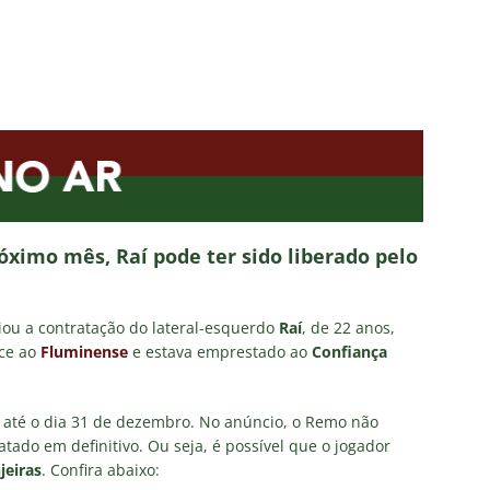
nse X Vasco — Oitavas Copa do Brasil 2026: Palpites, Odds e
TAS
lista! Fluminense divulga relacionados para decisão contra o Vasco
S
X Mirassol — Oitavas Copa do Brasil 2026: Palpites, Odds e
TAS
 de Vinicius Toledo: A obrigação do Fluminense em vencer o Vasco
ximo mês, Raí pode ter sido liberado pelo
 alerta no meio-campo tricolor
COLUNAS
eia! Veja a nova parcial de ingressos vendidos para Fluminense x
ou a contratação do lateral-esquerdo
Raí
, de 22 anos,
nce ao
Fluminense
e estava emprestado ao
Confiança
 até o dia 31 de dezembro. No anúncio, o Remo não
atado em definitivo. Ou seja, é possível que o jogador
jeiras
. Confira abaixo: