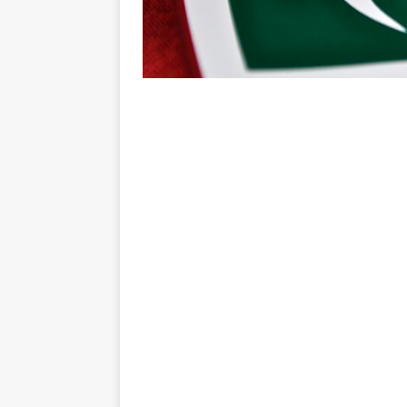
“grande Libertadores”
NOTÍC
[ 6 de agosto de 2026 ]
Zubeld
e Savarino
NOTÍCIAS
[ 6 de agosto de 2026 ]
Zubeldí
NOTÍCIAS
[ 6 de agosto de 2026 ]
Notas d
NOTÍCIAS
[ 5 de agosto de 2026 ]
Mais u
do Brasil 2026
NOTÍCIAS
[ 5 de agosto de 2026 ]
Fortale
Estatísticas
DICAS DE APOS
[ 5 de agosto de 2026 ]
Flumine
pela Copa do Brasil 2026
NO