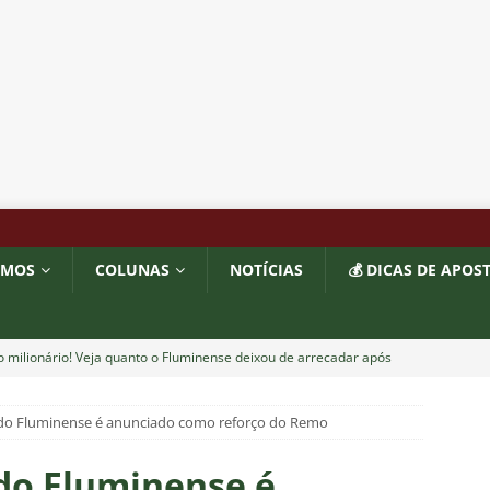
OMOS
COLUNAS
NOTÍCIAS
💰 DICAS DE APOS
o milionário! Veja quanto o Fluminense deixou de arrecadar após
2026
NOTÍCIAS
 do Fluminense é anunciado como reforço do Remo
 Melo detona postura do Fluminense em derrota para o Vasco
do Fluminense é