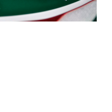
IAS
ía surpreende ao analisar queda de desempenho de Lucho Acosta
a aponta principal responsável pela eliminação do Fluminense
as atuações: Fluminense 1 x 3 Vasco – Copa do Brasil 2026
m vexame! Fluminense perde para o Vasco e se despede da Copa
za X Palmeiras — Oitavas Copa do Brasil 2026: Palpites, Odds e
TAS
nse anuncia escalação para confronto decisivo contra o Vasco
TÍCIAS