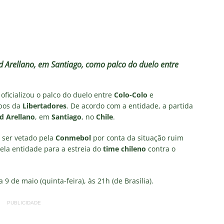
ense deve ter pelo menos cinco desfalques contra o Botafogo
ORIAL: Fracasso do Fluminense é “projeto” para empurrar a SAF,
UNAS
Arellano, em Santiago, como palco do duelo entre
nse faz anúncio sobre o futuro do volante Ruan Sales
NOTÍCIAS
o da bola: Estafe de Luiz Henrique informa encerramento de
oficializou o palco do duelo entre
Colo-Colo
e
NOTÍCIAS
upos da
Libertadores
. De acordo com a entidade, a partida
d Arellano
, em
Santiago
, no
Chile
.
 DEMOCRÁTICO: Especulações sobre “candidato tampão” no
política e acendem sinal vermelho para fraude eleitoral
 ser vetado pela
Conmebol
por conta da situação ruim
ela entidade para a estreia do
time chileno
contra o
9 de maio (quinta-feira), às 21h (de Brasília).
PUBLICIDADE