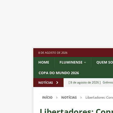
8 DE AGOSTO DE 2026
HOME
FLUMINENSE
QUEM S
COPA DO MUNDO 2026
[ 8 de agosto de 2026 ]
Grêmio 
NOTÍCIAS
Estatísticas
DICAS DE APOS
INÍCIO
NOTÍCIAS
Libertadores: Con
[ 8 de agosto de 2026 ]
Jornali
contra o Botafogo; veja o time
Libertadores: Conm