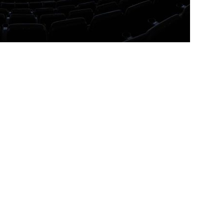
TORIAL: John Kennedy fora da temporada é um duro golpe para o
o
COLUNAS
a testa mudanças no Fluminense para o clássico contra o
ção
NOTÍCIAS
ol divulga escala de arbitragem para Fluminense x Independiente
e: Fluminense revela resultados dos exames de John Kennedy
ia anuncia reforço de peso para enfrentar o Fluminense na
nse x Botafogo pelo Brasileirão Feminino é adiado; saiba o motivo