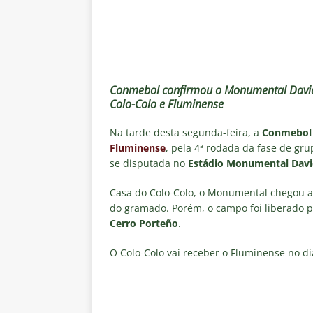
[ 7 de agosto de 2026 ]
Flumin
NOTÍCIAS
[ 7 de agosto de 2026 ]
⚠️ EDIT
dispara Vinicius Toledo
COL
Conmebol confirmou o Monumental David 
[ 7 de agosto de 2026 ]
Flumine
Colo-Colo e Fluminense
[ 7 de agosto de 2026 ]
Mercad
Na tarde desta segunda-feira, a
Conmebol
negociações com o Flamengo
Fluminense
, pela 4ª rodada da fase de gr
se disputada no
Estádio Monumental Davi
[ 7 de agosto de 2026 ]
ALERTA
Fluminense revelam toxicidade 
Casa do Colo-Colo, o Monumental chegou a
do gramado. Porém, o campo foi liberado p
COLUNAS
Cerro Porteño
.
O Colo-Colo vai receber o Fluminense no dia 