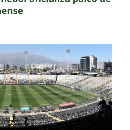
dores: Fluminense define mudanças na lista de inscritos para as
nense
listas do GE cravam favoritismo absoluto do Botafogo contra o
o x Fluminense: Previsão do tempo indica noite quente e abafada
sistir aos jogos da 22ª rodada do Brasileirão 2026: confira a tabela
o x Fluminense: onde assistir, horário, escalações e o palpite do
 Vovô
NOTÍCIAS
O RIVAL! Próximo adversário do Fluminense na Libertadores,
 com show de Alex Arce
NOTÍCIAS
O? Fluminense apresenta proposta por atacante do Sport