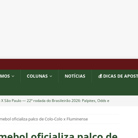
OMOS
COLUNAS
NOTÍCIAS
💰 DICAS DE APOS
X São Paulo — 22ª rodada do Brasileirão 2026: Palpites, Odds e
TAS
mebol oficializa palco de Colo-Colo x Fluminense
sta revela que Fluminense deve ter escalação bastante modificada
NOTÍCIAS
ebol oficializa palco de