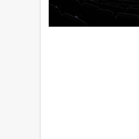
NOTÍCIAS
[ 7 de agosto de 2026 ]
⚠️ EDI
Fluminense, por Vinicius Toled
[ 7 de agosto de 2026 ]
Zubeldí
Botafogo; veja provável escala
[ 7 de agosto de 2026 ]
Conmeb
Rivadavia
NOTÍCIAS
[ 7 de agosto de 2026 ]
Urgent
NOTÍCIAS
[ 7 de agosto de 2026 ]
Rivadav
Libertadores
NOTÍCIAS
[ 7 de agosto de 2026 ]
Flumine
NOTÍCIAS