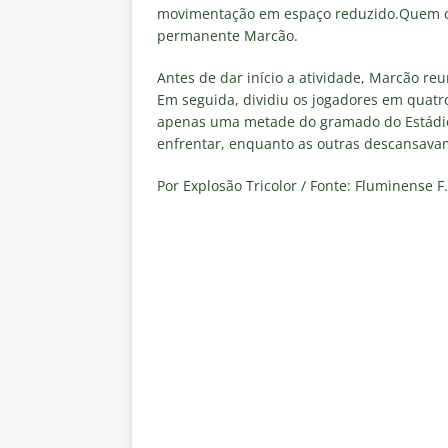
Estatísticas
DICAS DE APOS
movimentação em espaço reduzido.Quem com
permanente Marcão.
[ 6 de agosto de 2026 ]
Após e
Antes de dar início a atividade, Marcão r
demissão de Zubeldía
NOTÍC
Em seguida, dividiu os jogadores em quatr
[ 6 de agosto de 2026 ]
John Ke
apenas uma metade do gramado do Estádio
enfrentar, enquanto as outras descansavam
atacante
NOTÍCIAS
[ 6 de agosto de 2026 ]
Zubeld
Por Explosão Tricolor / Fonte: Fluminense F.
clube
NOTÍCIAS
[ 6 de agosto de 2026 ]
Flumine
“grande Libertadores”
NOTÍC
[ 6 de agosto de 2026 ]
Zubeld
e Savarino
NOTÍCIAS
[ 6 de agosto de 2026 ]
Zubeldí
NOTÍCIAS