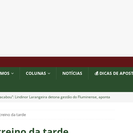
OMOS
COLUNAS
NOTÍCIAS
💰 DICAS DE APOS
acabou”: Lindinor Larangeira detona gestão do Fluminense, aponta
a saídas de Zubeldía, Mário e Angioni
COLUNAS
reino da tarde
res do Fluminense se incomodam com escolhas de Zubeldía
reino da tarde