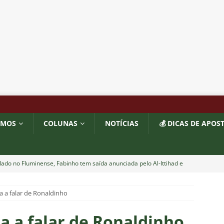
OMOS
COLUNAS
NOTÍCIAS
💰 DICAS DE APOS
ado no Fluminense, Fabinho tem saída anunciada pelo Al-Ittihad e
IAS
a a falar de Ronaldinho
o milionário! Veja quanto o Fluminense deixou de arrecadar após
2026
NOTÍCIAS
a a falar de Ronaldinho