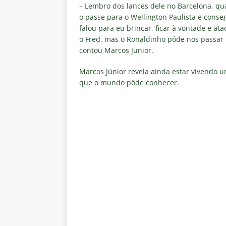
clube
NOTÍCIAS
– Lembro dos lances dele no Barcelona, qu
o passe para o Wellington Paulista e conseg
[ 6 de agosto de 2026 ]
Flumine
falou para eu brincar, ficar à vontade e a
o Fred, mas o Ronaldinho pôde nos passar m
“grande Libertadores”
NOTÍC
contou Marcos Junior.
[ 6 de agosto de 2026 ]
Zubeld
Marcos Júnior revela ainda estar vivendo 
e Savarino
NOTÍCIAS
que o mundo pôde conhecer.
[ 6 de agosto de 2026 ]
Zubeldí
NOTÍCIAS
[ 6 de agosto de 2026 ]
Notas d
NOTÍCIAS
[ 5 de agosto de 2026 ]
Mais u
do Brasil 2026
NOTÍCIAS
[ 5 de agosto de 2026 ]
Fortale
Estatísticas
DICAS DE APOS