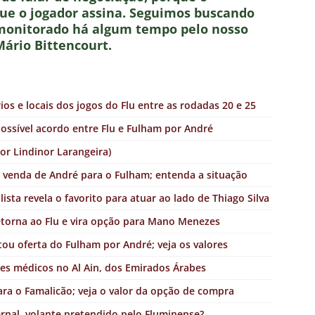
ue o jogador assina. Seguimos buscando
o monitorado há algum tempo pelo nosso
ário Bittencourt.
ios e locais dos jogos do Flu entre as rodadas 20 e 25
possível acordo entre Flu e Fulham por André
or Lindinor Larangeira)
u venda de André para o Fulham; entenda a situação
ista revela o favorito para atuar ao lado de Thiago Silva
etorna ao Flu e vira opção para Mano Menezes
tou oferta do Fulham por André; veja os valores
es médicos no Al Ain, dos Emirados Árabes
ara o Famalicão; veja o valor da opção de compra
rnal, volante pretendido pelo Fluminense?