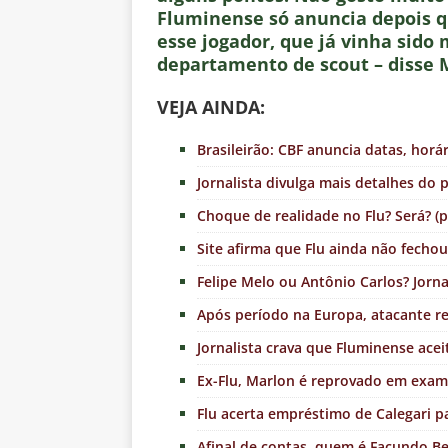
Fluminense só anuncia depois q
esse jogador, que já vinha sid
departamento de scout – disse M
VE
JA AINDA:
Brasileirão: CBF anuncia datas, horár
Jornalista divulga mais detalhes do 
Choque de realidade no Flu? Será? (p
Site afirma que Flu ainda não fecho
Felipe Melo ou Antônio Carlos? Jornal
Após período na Europa, atacante r
Jornalista crava que Fluminense acei
Ex-Flu, Marlon é reprovado em exam
Flu acerta empréstimo de Calegari p
Afinal de contas, quem é Facundo Be