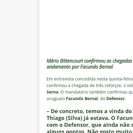
de transmissão
NOTÍCIAS
[ 8 de agosto de 2026 ]
Botafog
Vinicius Toledo para o Clássico
[ 8 de agosto de 2026 ]
OLHO N
Independiente Rivadavia vence
[ 7 de agosto de 2026 ]
REFORÇ
Mário Bittencourt confirmou as chegadas
NOTÍCIAS
andamento por Facundo Bernal
[ 7 de agosto de 2026 ]
⚠️ EDI
Em entrevista concedida nesta quinta-feira
Fluminense, por Vinicius Toled
confirmou a chegada de três reforços: o vo
Serna
. O mandatário também confirmou que
uruguaio
Facundo Bernal
, do
Defensor
.
– De concreto, temos a vinda do 
Thiago (Silva) já estava. O Fac
com o Defensor, que ainda não 
alguns pontos. Não gosto muito 