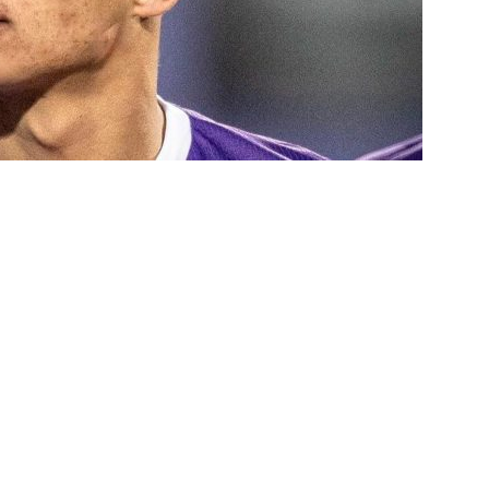
nse divulga relacionados para o clássico contra o Botafogo; veja a
X São Paulo — 22ª rodada do Brasileirão 2026: Palpites, Odds e
TAS
sta revela que Fluminense deve ter escalação bastante modificada
NOTÍCIAS
dores: Fluminense define mudanças na lista de inscritos para as
listas do GE cravam favoritismo absoluto do Botafogo contra o
o x Fluminense: Previsão do tempo indica noite quente e abafada
sistir aos jogos da 22ª rodada do Brasileirão 2026: confira a tabela