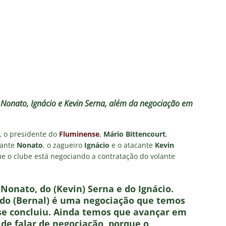
o x Fluminense: onde assistir, horário, escalações e o palpite do
 Vovô
NOTÍCIAS
O RIVAL! Próximo adversário do Fluminense na Libertadores,
 com show de Alex Arce
NOTÍCIAS
O? Fluminense apresenta proposta por atacante do Sport
 Nonato, Ignácio e Kevin Serna, além da negociação em
TORIAL: John Kennedy fora da temporada é um duro golpe para o
, o presidente do
Fluminense
,
Mário Bittencourt
,
o
COLUNAS
lante
Nonato
, o zagueiro
Ignácio
e o atacante
Kevin
 o clube está negociando a contratação do volante
Nonato, do (Kevin) Serna e do Ignácio.
undo (Bernal) é uma negociação que temos
se concluiu. Ainda temos que avançar em
de falar de negociação, porque o