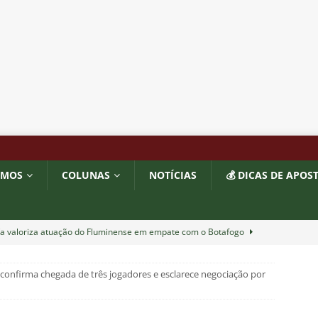
OMOS
COLUNAS
NOTÍCIAS
💰 DICAS DE APOS
ía valoriza atuação do Fluminense em empate com o Botafogo
 confirma chegada de três jogadores e esclarece negociação por
completa 13 jogos pelo Fluminense e não pode mais defender
6
NOTÍCIAS