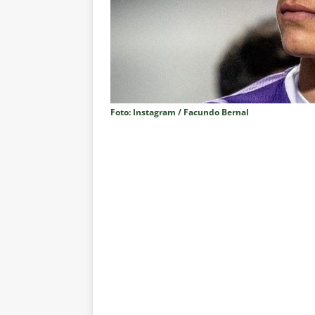
[ 8 de agosto de 2026 ]
Flumine
lista
NOTÍCIAS
[ 8 de agosto de 2026 ]
Grêmio 
Estatísticas
DICAS DE APOS
[ 8 de agosto de 2026 ]
Jornali
Foto: Instagram / Facundo Bernal
contra o Botafogo; veja o time
[ 8 de agosto de 2026 ]
Liberta
oitavas de final
NOTÍCIAS
[ 8 de agosto de 2026 ]
Especia
Fluminense
NOTÍCIAS
[ 8 de agosto de 2026 ]
Botafog
no Nilton Santos
NOTÍCIAS
[ 8 de agosto de 2026 ]
Onde as