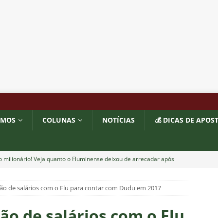
OMOS
COLUNAS
NOTÍCIAS
💰 DICAS DE APOS
o milionário! Veja quanto o Fluminense deixou de arrecadar após
2026
NOTÍCIAS
são de salários com o Flu para contar com Dudu em 2017
 Melo detona postura do Fluminense em derrota para o Vasco
ão de salários com o Flu