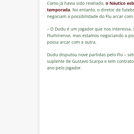
“grande Libertadores”
NOTÍC
Como já havia sido revelado,
o Náutico esb
temporada
. No entanto, o diretor de fute
[ 6 de agosto de 2026 ]
Zubeld
negociam a possibilidade do Flu arcar com 
e Savarino
NOTÍCIAS
– O Dudu é um jogador que nos interessa, s
[ 6 de agosto de 2026 ]
Zubeldí
Fluminense, mas estamos negociando a pos
possa arcar com a outra.
NOTÍCIAS
[ 6 de agosto de 2026 ]
Notas d
Dudu disputou nove partidas pelo Flu – se
suplente de Gustavo Scarpa e tem contrato
NOTÍCIAS
ano pelo jogador.
[ 5 de agosto de 2026 ]
Mais u
do Brasil 2026
NOTÍCIAS
[ 5 de agosto de 2026 ]
Fortale
Estatísticas
DICAS DE APOS
[ 5 de agosto de 2026 ]
Flumine
pela Copa do Brasil 2026
NO