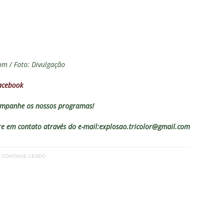
nse X Vasco — Oitavas Copa do Brasil 2026: Palpites, Odds e
TAS
lista! Fluminense divulga relacionados para decisão contra o Vasco
S
om / Foto: Divulgação
X Mirassol — Oitavas Copa do Brasil 2026: Palpites, Odds e
acebook
TAS
 de Vinicius Toledo: A obrigação do Fluminense em vencer o Vasco
mpanhe os nossos programas!
 alerta no meio-campo tricolor
COLUNAS
 em contato através do e-mail:explosao.tricolor@gmail.com
eia! Veja a nova parcial de ingressos vendidos para Fluminense x
CONTINUE LENDO