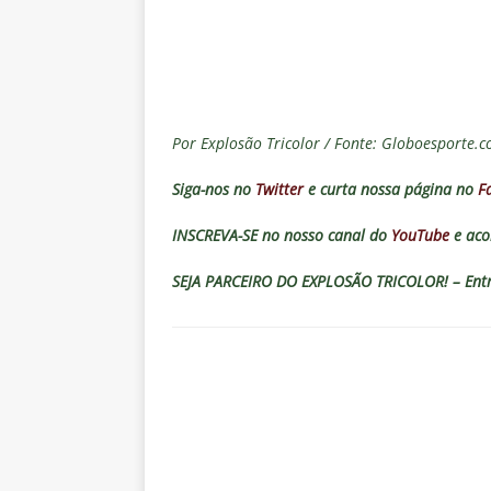
[ 5 de agosto de 2026 ]
Flumine
Estatísticas
DICAS DE APOS
[ 5 de agosto de 2026 ]
Saiu a 
pela Copa do Brasil
NOTÍCIA
Por Explosão Tricolor / Fonte: Globoesporte.c
[ 5 de agosto de 2026 ]
Grêmio 
Siga-nos no
Twitter
e curta nossa página no
F
Estatísticas
DICAS DE APOS
[ 5 de agosto de 2026 ]
Análise
INSCREVA-SE no nosso canal do
YouTube
e aco
no tempo normal e os pontos de
SEJA PARCEIRO DO EXPLOSÃO TRICOLOR! – Entre
[ 5 de agosto de 2026 ]
Casa ch
Vasco
NOTÍCIAS