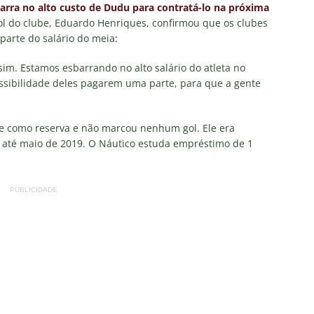
IAS
arra no alto custo de Dudu para contratá-lo na próxima
bol do clube, Eduardo Henriques, confirmou que os clubes
ía surpreende ao analisar queda de desempenho de Lucho Acosta
parte do salário do meia:
im. Estamos esbarrando no alto salário do atleta no
a aponta principal responsável pela eliminação do Fluminense
sibilidade deles pagarem uma parte, para que a gente
as atuações: Fluminense 1 x 3 Vasco – Copa do Brasil 2026
te como reserva e não marcou nenhum gol. Ele era
 até maio de 2019. O Náutico estuda empréstimo de 1
m vexame! Fluminense perde para o Vasco e se despede da Copa
PUBLICIDADE
za X Palmeiras — Oitavas Copa do Brasil 2026: Palpites, Odds e
TAS
nse anuncia escalação para confronto decisivo contra o Vasco
TÍCIAS