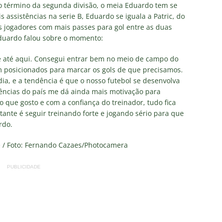
o término da segunda divisão, o meia Eduardo tem se
s assistências na serie B, Eduardo se iguala a Patric, do
e: Fluminense revela resultados dos exames de John Kennedy
os jogadores com mais passes para gol entre as duas
 Eduardo falou sobre o momento:
ia anuncia reforço de peso para enfrentar o Fluminense na
e até aqui. Consegui entrar bem no meio de campo do
posicionados para marcar os gols de que precisamos.
ia, e a tendência é que o nosso futebol se desenvolva
nse x Botafogo pelo Brasileirão Feminino é adiado; saiba o motivo
stências do país me dá ainda mais motivação para
 que gosto e com a confiança do treinador, tudo fica
rtante é seguir treinando forte e jogando sério para que
ense deve ter pelo menos cinco desfalques contra o Botafogo
rdo.
te / Foto: Fernando Cazaes/Photocamera
ORIAL: Fracasso do Fluminense é “projeto” para empurrar a SAF,
PUBLICIDADE
UNAS
nse faz anúncio sobre o futuro do volante Ruan Sales
NOTÍCIAS
o da bola: Estafe de Luiz Henrique informa encerramento de