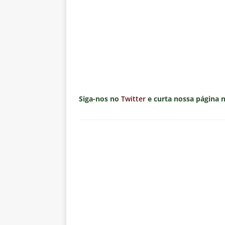
negociações com o Flamengo
[ 7 de agosto de 2026 ]
ALERTA
Fluminense revelam toxicidade 
COLUNAS
[ 7 de agosto de 2026 ]
Botafog
clássico decisivo pelo Brasilei
Siga-nos no
Twitter
e curta nossa página 
[ 7 de agosto de 2026 ]
Flumine
real
NOTÍCIAS
[ 7 de agosto de 2026 ]
Crise p
sobre a “decomposição” das To