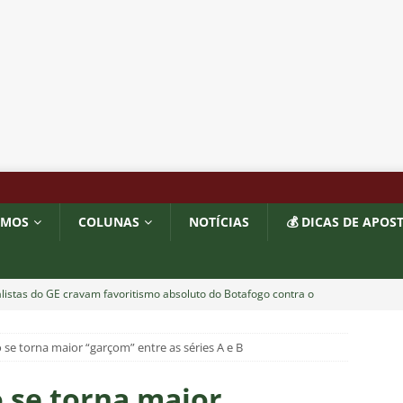
OMOS
COLUNAS
NOTÍCIAS
💰 DICAS DE APOS
listas do GE cravam favoritismo absoluto do Botafogo contra o
se torna maior “garçom” entre as séries A e B
o x Fluminense: Previsão do tempo indica noite quente e abafada
 se torna maior