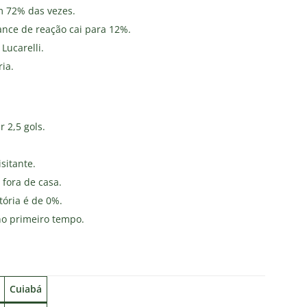
m 72% das vezes.
ance de reação cai para 12%.
Lucarelli.
ria.
 2,5 gols.
sitante.
fora de casa.
tória é de 0%.
no primeiro tempo.
Cuiabá