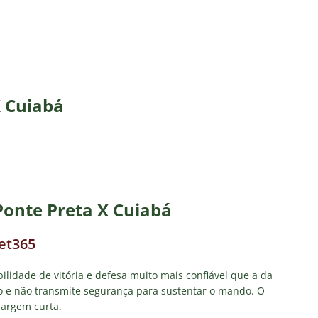
X Cuiabá
Ponte Preta X Cuiabá
bet365
idade de vitória e defesa muito mais confiável que a da
go e não transmite segurança para sustentar o mando. O
 margem curta.