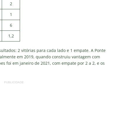
2
1
6
1,2
ultados: 2 vitórias para cada lado e 1 empate. A Ponte
ecialmente em 2019, quando construiu vantagem com
ubes foi em janeiro de 2021, com empate por 2 a 2, e os
PUBLICIDADE