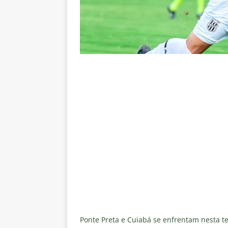
Estatísticas
DICAS DE APOS
[ 6 de agosto de 2026 ]
Após e
demissão de Zubeldía
NOTÍC
[ 6 de agosto de 2026 ]
John Ke
atacante
NOTÍCIAS
[ 6 de agosto de 2026 ]
Zubeld
clube
NOTÍCIAS
[ 6 de agosto de 2026 ]
Flumine
“grande Libertadores”
NOTÍC
[ 6 de agosto de 2026 ]
Zubeld
e Savarino
NOTÍCIAS
[ 6 de agosto de 2026 ]
Zubeldí
NOTÍCIAS
Ponte Preta e Cuiabá se enfrentam nesta ter