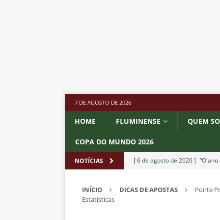
7 DE AGOSTO DE 2026
HOME
FLUMINENSE
QUEM S
COPA DO MUNDO 2026
[ 6 de agosto de 2026 ]
“O ano 
NOTÍCIAS
paralisia de Montenegro e cobr
INÍCIO
DICAS DE APOSTAS
Ponte Pr
[ 6 de agosto de 2026 ]
Jogado
Estatísticas
NOTÍCIAS