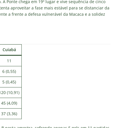
as atuações: Fluminense 1 x 3 Vasco – Copa do Brasil 2026
ão. A Ponte chega em 19º lugar e vive sequência de cinco
enta aproveitar a fase mais estável para se distanciar da
ente a frente a defesa vulnerável da Macaca e a solidez
m vexame! Fluminense perde para o Vasco e se despede da Copa
za X Palmeiras — Oitavas Copa do Brasil 2026: Palpites, Odds e
TAS
Cuiabá
nse anuncia escalação para confronto decisivo contra o Vasco
11
TÍCIAS
6 (0,55)
nse X Vasco — Oitavas Copa do Brasil 2026: Palpites, Odds e
5 (0,45)
TAS
120 (10,91)
45 (4,09)
37 (3,36)
 B nesta amostra, sofrendo apenas 5 gols em 11 partidas.