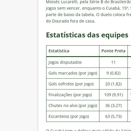
[ 6 de agosto de 2026 ]
Notas d
Moisés Lucarelli, pela Série B do Brasileir
jogos sem vencer, enquanto o Cuiabá, 15º, t
NOTÍCIAS
parte de baixo da tabela. O duelo coloca fr
[ 5 de agosto de 2026 ]
Mais u
do Dourado fora de casa.
do Brasil 2026
NOTÍCIAS
Estatísticas das equipes
[ 5 de agosto de 2026 ]
Fortale
Estatísticas
DICAS DE APOS
Estatística
Ponte Preta
[ 5 de agosto de 2026 ]
Flumine
Jogos disputados
11
pela Copa do Brasil 2026
NO
Gols marcados (por jogo)
9 (0,82)
[ 5 de agosto de 2026 ]
Flumine
Gols sofridos (por jogo)
20 (1,82)
Estatísticas
DICAS DE APOS
Finalizações (por jogo)
109 (9,91)
Chutes no alvo (por jogo)
36 (3,27)
Escanteios (por jogo)
63 (5,73)
O Cuiabá tem a defesa mais sólida da Série