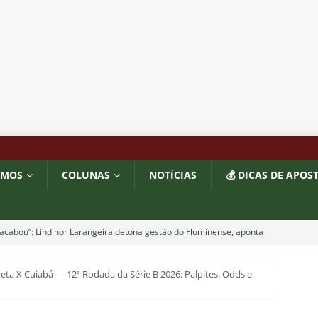
OMOS
COLUNAS
NOTÍCIAS
💰 DICAS DE APOS
acabou”: Lindinor Larangeira detona gestão do Fluminense, aponta
a saídas de Zubeldía, Mário e Angioni
COLUNAS
eta X Cuiabá — 12ª Rodada da Série B 2026: Palpites, Odds e
res do Fluminense se incomodam com escolhas de Zubeldía