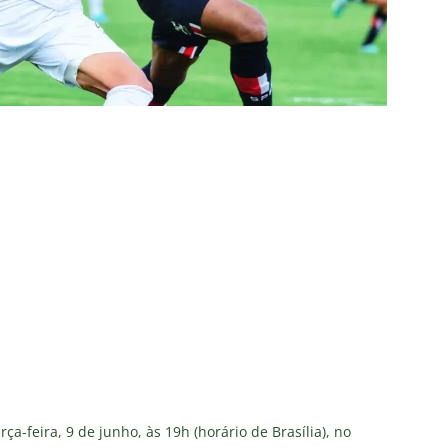
TAS
liminação, torcedores do Fluminense detonam diretoria e pedem
IAS
nnedy vira grande preocupação no Fluminense; saiba a situação do
ía responde se diretoria do Fluminense garantiu permanência no
nse: Zubeldía pede voto de confiança da torcida e promete
IAS
ía surpreende ao analisar queda de desempenho de Lucho Acosta
a aponta principal responsável pela eliminação do Fluminense
ça-feira, 9 de junho, às 19h (horário de Brasília), no