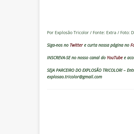
[ 6 de agosto de 2026 ]
Notas d
NOTÍCIAS
[ 5 de agosto de 2026 ]
Mais u
do Brasil 2026
NOTÍCIAS
Por Explosão Tricolor / Fonte: Extra / Foto: 
[ 5 de agosto de 2026 ]
Fortale
Siga-nos no
Twitter
e curta nossa página no
F
Estatísticas
DICAS DE APOS
INSCREVA-SE no nosso canal do
YouTube
e aco
[ 5 de agosto de 2026 ]
Flumine
SEJA PARCEIRO DO EXPLOSÃO TRICOLOR! – Entre
pela Copa do Brasil 2026
NO
explosao.tricolor@gmail.com
[ 5 de agosto de 2026 ]
Flumine
Estatísticas
DICAS DE APOS