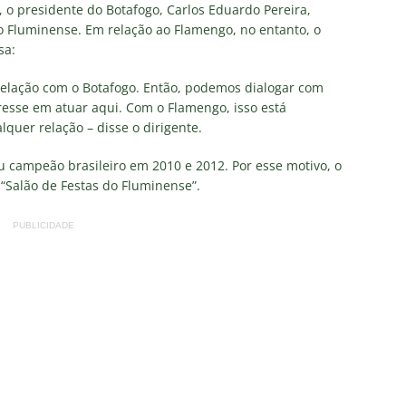
TAS
, o presidente do Botafogo, Carlos Eduardo Pereira,
 o Fluminense. Em relação ao Flamengo, no entanto, o
liminação, torcedores do Fluminense detonam diretoria e pedem
sa:
IAS
 relação com o Botafogo. Então, podemos dialogar com
nnedy vira grande preocupação no Fluminense; saiba a situação do
resse em atuar aqui. Com o Flamengo, isso está
uer relação – disse o dirigente.
ía responde se diretoria do Fluminense garantiu permanência no
 campeão brasileiro em 2010 e 2012. Por esse motivo, o
 “Salão de Festas do Fluminense”.
nse: Zubeldía pede voto de confiança da torcida e promete
PUBLICIDADE
IAS
ía surpreende ao analisar queda de desempenho de Lucho Acosta
a aponta principal responsável pela eliminação do Fluminense