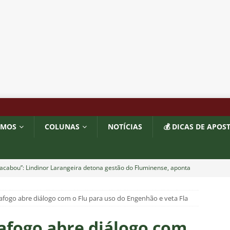
OMOS
COLUNAS
NOTÍCIAS
💰 DICAS DE APOS
acabou”: Lindinor Larangeira detona gestão do Fluminense, aponta
a saídas de Zubeldía, Mário e Angioni
COLUNAS
afogo abre diálogo com o Flu para uso do Engenhão e veta Fla
res do Fluminense se incomodam com escolhas de Zubeldía
afogo abre diálogo com