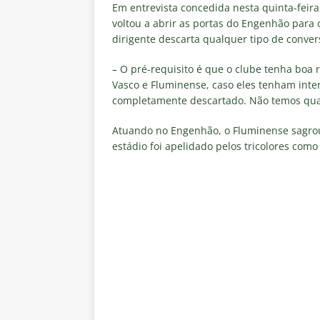
Estatísticas
DICAS DE APOS
Em entrevista concedida nesta quinta-feira
voltou a abrir as portas do Engenhão para
[ 6 de agosto de 2026 ]
Após e
dirigente descarta qualquer tipo de conver
demissão de Zubeldía
NOTÍC
– O pré-requisito é que o clube tenha boa
[ 6 de agosto de 2026 ]
John Ke
Vasco e Fluminense, caso eles tenham inte
completamente descartado. Não temos qualq
atacante
NOTÍCIAS
[ 6 de agosto de 2026 ]
Zubeld
Atuando no Engenhão, o Fluminense sagrou
estádio foi apelidado pelos tricolores como
clube
NOTÍCIAS
[ 6 de agosto de 2026 ]
Flumine
“grande Libertadores”
NOTÍC
[ 6 de agosto de 2026 ]
Zubeld
e Savarino
NOTÍCIAS
[ 6 de agosto de 2026 ]
Zubeldí
NOTÍCIAS