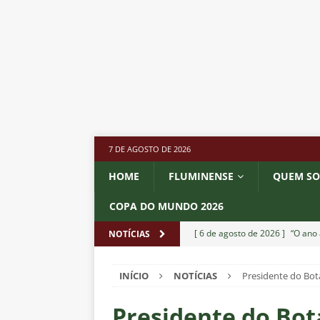
7 DE AGOSTO DE 2026
HOME
FLUMINENSE
QUEM S
COPA DO MUNDO 2026
[ 6 de agosto de 2026 ]
“O ano 
NOTÍCIAS
paralisia de Montenegro e cobr
INÍCIO
NOTÍCIAS
Presidente do Bot
[ 6 de agosto de 2026 ]
Jogado
NOTÍCIAS
Presidente do Bot