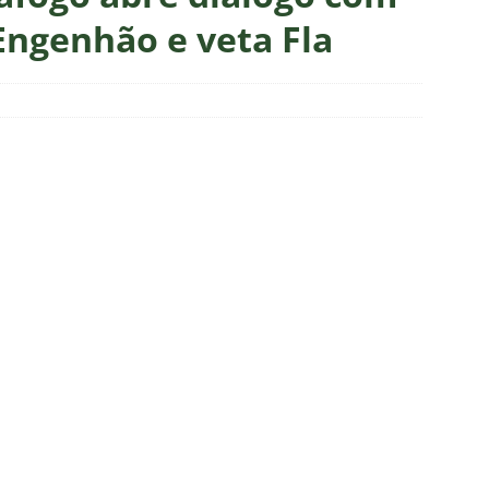
união no CT, diretoria do Fluminense define futuro de Zubeldía
Engenhão e veta Fla
ado no Fluminense, Fabinho tem saída anunciada pelo Al-Ittihad e
IAS
o milionário! Veja quanto o Fluminense deixou de arrecadar após
2026
NOTÍCIAS
 Melo detona postura do Fluminense em derrota para o Vasco
ians X Internacional — Oitavas Copa do Brasil 2026: Palpites, Odds
STAS
inato da alma do torcedor”: Vinicius Toledo detona eliminação do
 “olho da rua” para diretoria e Zubeldía
COLUNAS
 X Athletico-PR — Oitavas Copa do Brasil 2026: Palpites, Odds e