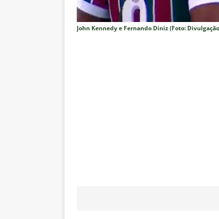
no tempo normal e os pontos de
[ 5 de agosto de 2026 ]
Casa ch
John Kennedy e Fernando Diniz (Foto: Divulgação
Vasco
NOTÍCIAS
[ 5 de agosto de 2026 ]
Flumin
NOTÍCIAS
[ 5 de agosto de 2026 ]
Cruzeir
Estatísticas
DICAS DE APOS
[ 5 de agosto de 2026 ]
ALERTA
megaoperação e antecipa bloq
[ 5 de agosto de 2026 ]
Dia de
vaga nas quartas de final da Co
[ 5 de agosto de 2026 ]
Cria de
Fluminense
NOTÍCIAS