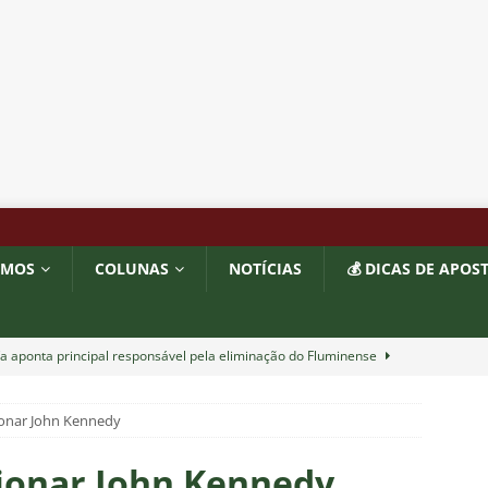
OMOS
COLUNAS
NOTÍCIAS
💰 DICAS DE APOS
a aponta principal responsável pela eliminação do Fluminense
cionar John Kennedy
as atuações: Fluminense 1 x 3 Vasco – Copa do Brasil 2026
cionar John Kennedy