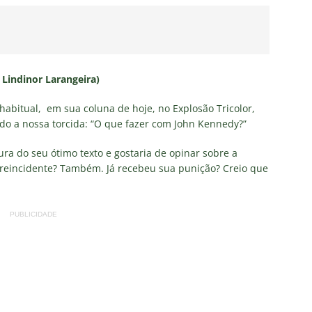
firma paralisação do futebol brasileiro durante a Copa do Mundo
no Rio: Prefeitura decreta Estágio 2 por ventos fortes antes de
do Brasil
NOTÍCIAS
 Lindinor Larangeira)
Flores detona falta de espaço para Moleques de Xerém
habitual, em sua coluna de hoje, no Explosão Tricolor,
o a nossa torcida: “O que fazer com John Kennedy?”
Santos — Oitavas Copa do Brasil 2026: Palpites, Odds e
ra do seu ótimo texto e gostaria de opinar sobre a
TAS
É reincidente? Também. Já recebeu sua punição? Creio que
sta aponta tendência sobre a escalação do Fluminense para o
CIAS
PUBLICIDADE