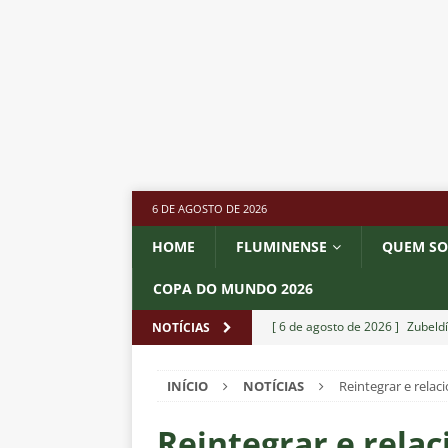
6 DE AGOSTO DE 2026
HOME
FLUMINENSE
QUEM S
COPA DO MUNDO 2026
[ 6 de agosto de 2026 ]
Zubeldí
NOTÍCIAS
NOTÍCIAS
INÍCIO
NOTÍCIAS
Reintegrar e rela
[ 6 de agosto de 2026 ]
Notas d
NOTÍCIAS
Reintegrar e rela