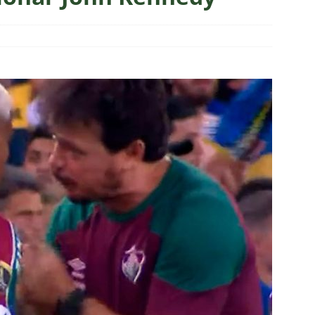
m vexame! Fluminense perde para o Vasco e se despede da Copa
za X Palmeiras — Oitavas Copa do Brasil 2026: Palpites, Odds e
TAS
nse anuncia escalação para confronto decisivo contra o Vasco
TÍCIAS
nse X Vasco — Oitavas Copa do Brasil 2026: Palpites, Odds e
TAS
lista! Fluminense divulga relacionados para decisão contra o Vasco
S
X Mirassol — Oitavas Copa do Brasil 2026: Palpites, Odds e
TAS
 de Vinicius Toledo: A obrigação do Fluminense em vencer o Vasco