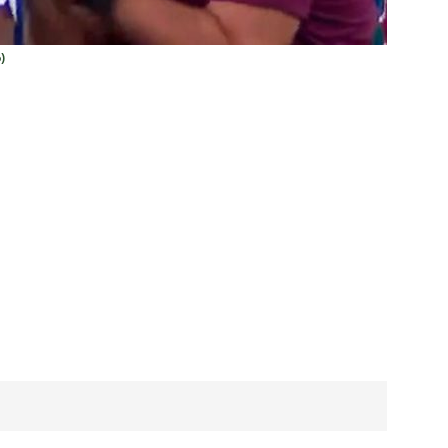
 alerta no meio-campo tricolor
COLUNAS
eia! Veja a nova parcial de ingressos vendidos para Fluminense x
)
ense anuncia novidade no Maracanã para o clássico contra o Vasco
o X Chapecoense — Oitavas Copa do Brasil 2026: Palpites, Odds e
TAS
 GERAL! Maracanã vai lotar na Copa do Brasil: CET-Rio monta
ueios para Fluminense x Vasco
NOTÍCIAS
 Caldeirão e Decisão! Fluminense encara o Vasco no Maracanã por
pa do Brasil: veja a análise completa
NOTÍCIAS
 Xerém, Luiz Henrique fica perto de reforçar outro rival do