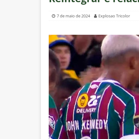
[ 5 de agosto de 2026 ]
Mais u
do Brasil 2026
NOTÍCIAS
7 de maio de 2024
Explosao Tricolor
[ 5 de agosto de 2026 ]
Fortale
Estatísticas
DICAS DE APOS
[ 5 de agosto de 2026 ]
Flumine
pela Copa do Brasil 2026
NO
[ 5 de agosto de 2026 ]
Flumine
Estatísticas
DICAS DE APOS
[ 5 de agosto de 2026 ]
Saiu a 
pela Copa do Brasil
NOTÍCIA
[ 5 de agosto de 2026 ]
Grêmio 
Estatísticas
DICAS DE APOS
[ 5 de agosto de 2026 ]
Análise