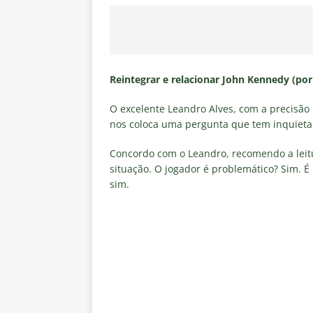
[ 5 de agosto de 2026 ]
CBF con
Feminina de 2027
NOTÍCIAS
[ 4 de agosto de 2026 ]
Alerta 
Fluminense x Vasco pela Copa 
Reintegrar e relacionar John Kennedy (por
[ 4 de agosto de 2026 ]
Roger 
O excelente Leandro Alves, com a precisão 
NOTÍCIAS
nos coloca uma pergunta que tem inquietad
[ 4 de agosto de 2026 ]
Remo X 
Concordo com o Leandro, recomendo a leitu
Estatísticas
DICAS DE APOS
situação. O jogador é problemático? Sim. 
sim.
[ 4 de agosto de 2026 ]
Jornali
clássico contra o Vasco
NOTÍ