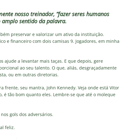
emente nosso treinador, “fazer seres humanos
o amplo sentido da palavra.
ém preservar e valorizar um ativo da instituição.
nico e financeiro com dois camisas 9. Jogadores, em minha
 ajude a levantar mais taças. E que depois, gere
orcional ao seu talento. O que, aliás, desgraçadamente
ta, ou em outras diretorias.
ra frente, seu mantra, John Kennedy. Veja onde está Vitor
to, é tão bom quanto eles. Lembre-se que até o moleque
 nos gols dos adversários.
l feliz.