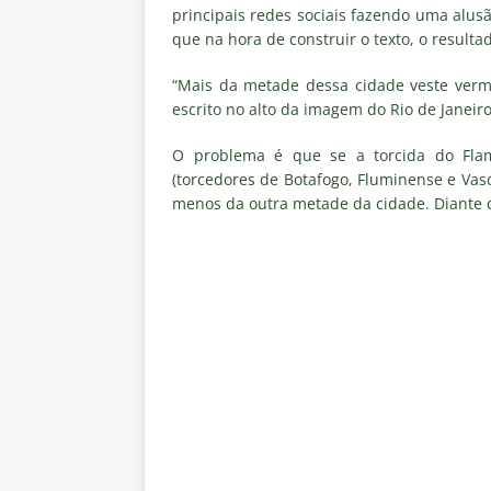
Libertadores
NOTÍCIAS
principais redes sociais fazendo uma alusã
que na hora de construir o texto, o resultad
[ 7 de agosto de 2026 ]
Flumine
“Mais da metade dessa cidade veste verm
NOTÍCIAS
escrito no alto da imagem do Rio de Janeiro
[ 7 de agosto de 2026 ]
Flumin
O problema é que se a torcida do Fla
NOTÍCIAS
(torcedores de Botafogo, Fluminense e Vas
[ 7 de agosto de 2026 ]
⚠️ EDIT
menos da outra metade da cidade. Diante do
dispara Vinicius Toledo
COL
[ 7 de agosto de 2026 ]
Flumine
[ 7 de agosto de 2026 ]
Mercad
negociações com o Flamengo
[ 7 de agosto de 2026 ]
ALERTA
Fluminense revelam toxicidade 
COLUNAS