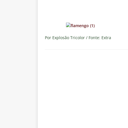
[ 7 de agosto de 2026 ]
Botafog
clássico decisivo pelo Brasilei
[ 7 de agosto de 2026 ]
Flumine
real
NOTÍCIAS
Por Explosão Tricolor / Fonte: Extra
[ 7 de agosto de 2026 ]
Crise p
sobre a “decomposição” das To
[ 7 de agosto de 2026 ]
Brasile
NOTÍCIAS
[ 7 de agosto de 2026 ]
Ex-Flum
NOTÍCIAS