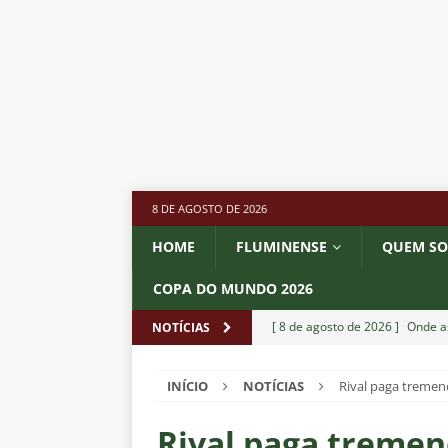
8 DE AGOSTO DE 2026
HOME
FLUMINENSE
QUEM S
COPA DO MUNDO 2026
[ 8 de agosto de 2026 ]
Onde as
NOTÍCIAS
de transmissão
NOTÍCIAS
INÍCIO
NOTÍCIAS
Rival paga tremen
[ 8 de agosto de 2026 ]
Botafog
Vinicius Toledo para o Clássico
Rival paga tremen