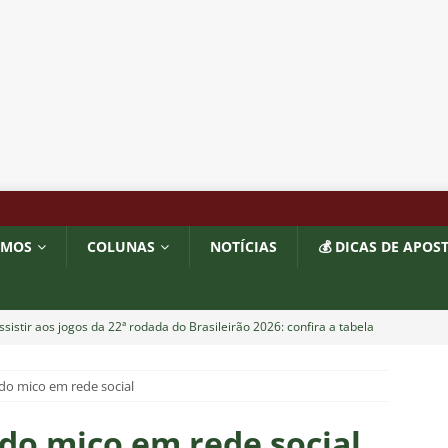
OMOS
COLUNAS
NOTÍCIAS
💰 DICAS DE APOS
sistir aos jogos da 22ª rodada do Brasileirão 2026: confira a tabela
do mico em rede social
o x Fluminense: onde assistir, horário, escalações e o palpite do
 Vovô
NOTÍCIAS
do mico em rede social