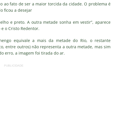
o ao fato de ser a maior torcida da cidade. O problema é
o ficou a desejar
nse x Botafogo pelo Brasileirão Feminino é adiado; saiba o motivo
elho e preto. A outra metade sonha em vestir”, aparece
 e o Cristo Redentor.
ense deve ter pelo menos cinco desfalques contra o Botafogo
mengo equivale a mais da metade do Rio, o restante
co, entre outros) não representa a outra metade, mas sim
ORIAL: Fracasso do Fluminense é “projeto” para empurrar a SAF,
 erro, a imagem foi tirada do ar.
UNAS
PUBLICIDADE
nse faz anúncio sobre o futuro do volante Ruan Sales
NOTÍCIAS
o da bola: Estafe de Luiz Henrique informa encerramento de
NOTÍCIAS
 DEMOCRÁTICO: Especulações sobre “candidato tampão” no
política e acendem sinal vermelho para fraude eleitoral