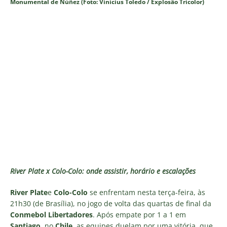
Monumental de Núñez (Foto: Vinicius Toledo / Explosão Tricolor)
River Plate x Colo-Colo: onde assistir, horário e escalações
River Plate
e
Colo-Colo
se enfrentam nesta terça-feira, às
21h30 (de Brasília), no jogo de volta das quartas de final da
Conmebol Libertadores
. Após empate por 1 a 1 em
Santiago
, no
Chile
, as equipes duelam por uma vitória, que