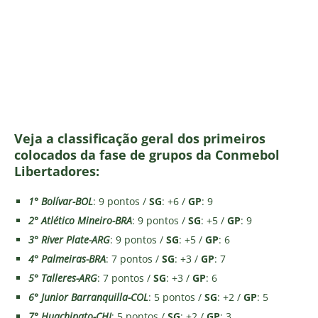
Veja a classificação geral dos primeiros
colocados da fase de grupos da Conmebol
Libertadores:
1° Bolívar-BOL
: 9 pontos /
SG
: +6 /
GP
: 9
2° Atlético Mineiro-BRA
: 9 pontos /
SG
: +5 /
GP
: 9
3° River Plate-ARG
: 9 pontos /
SG
: +5 /
GP
: 6
4° Palmeiras-BRA
: 7 pontos /
SG
: +3 /
GP
: 7
5° Talleres-ARG
: 7 pontos /
SG
: +3 /
GP
: 6
6° Junior Barranquilla-COL
: 5 pontos /
SG
: +2 /
GP
: 5
7° Huachipato-CHI
: 5 pontos /
SG
: +2 /
GP
: 3