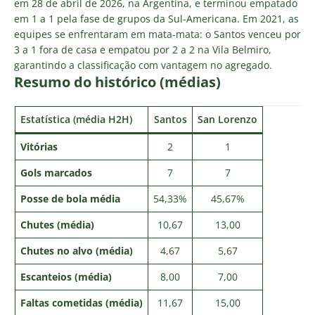
em 28 de abril de 2026, na Argentina, e terminou empatado
em 1 a 1 pela fase de grupos da Sul-Americana. Em 2021, as
equipes se enfrentaram em mata-mata: o Santos venceu por
3 a 1 fora de casa e empatou por 2 a 2 na Vila Belmiro,
garantindo a classificação com vantagem no agregado.
Resumo do histórico (médias)
Estatística (média H2H)
Santos
San Lorenzo
Vitórias
2
1
Gols marcados
7
7
Posse de bola média
54,33%
45,67%
Chutes (média)
10,67
13,00
Chutes no alvo (média)
4,67
5,67
Escanteios (média)
8,00
7,00
Faltas cometidas (média)
11,67
15,00