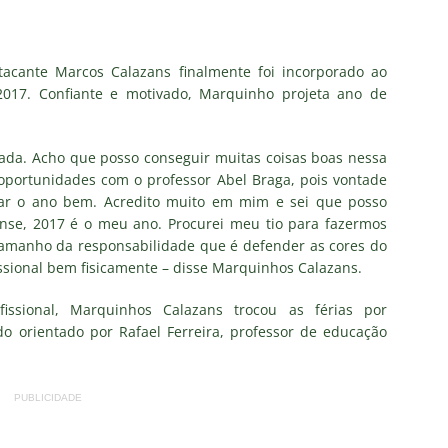
o X Chapecoense — Oitavas Copa do Brasil 2026: Palpites, Odds e
cante Marcos Calazans finalmente foi incorporado ao
TAS
2017. Confiante e motivado, Marquinho projeta ano de
 GERAL! Maracanã vai lotar na Copa do Brasil: CET-Rio monta
ueios para Fluminense x Vasco
NOTÍCIAS
ada. Acho que posso conseguir muitas coisas boas nessa
 oportunidades com o professor Abel Braga, pois vontade
 Caldeirão e Decisão! Fluminense encara o Vasco no Maracanã por
çar o ano bem. Acredito muito em mim e sei que posso
pa do Brasil: veja a análise completa
NOTÍCIAS
ense, 2017 é o meu ano. Procurei meu tio para fazermos
 tamanho da responsabilidade que é defender as cores do
 Xerém, Luiz Henrique fica perto de reforçar outro rival do
ssional bem fisicamente – disse Marquinhos Calazans.
issional, Marquinhos Calazans trocou as férias por
firma paralisação do futebol brasileiro durante a Copa do Mundo
do orientado por Rafael Ferreira, professor de educação
no Rio: Prefeitura decreta Estágio 2 por ventos fortes antes de
PUBLICIDADE
do Brasil
NOTÍCIAS