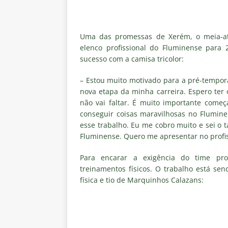
NOTÍCIAS
[ 5 de agosto de 2026 ]
Cruzeir
Uma das promessas de Xerém, o meia-ata
Estatísticas
DICAS DE APOS
elenco profissional do Fluminense para 
[ 5 de agosto de 2026 ]
ALERTA
sucesso com a camisa tricolor:
megaoperação e antecipa bloq
– Estou muito motivado para a pré-tempor
nova etapa da minha carreira. Espero ter
[ 5 de agosto de 2026 ]
Dia de
não vai faltar. É muito importante come
vaga nas quartas de final da Co
conseguir coisas maravilhosas no Flumin
esse trabalho. Eu me cobro muito e sei o
[ 5 de agosto de 2026 ]
Cria de
Fluminense. Quero me apresentar no profi
Fluminense
NOTÍCIAS
Para encarar a exigência do time prof
[ 5 de agosto de 2026 ]
CBF con
treinamentos físicos. O trabalho está sen
Feminina de 2027
NOTÍCIAS
física e tio de Marquinhos Calazans:
[ 4 de agosto de 2026 ]
Alerta 
Fluminense x Vasco pela Copa 