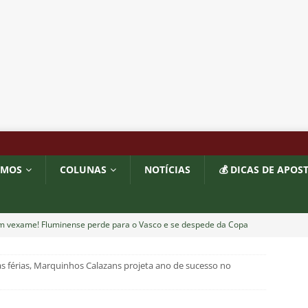
OMOS
COLUNAS
NOTÍCIAS
💰 DICAS DE APOS
m vexame! Fluminense perde para o Vasco e se despede da Copa
as férias, Marquinhos Calazans projeta ano de sucesso no
za X Palmeiras — Oitavas Copa do Brasil 2026: Palpites, Odds e
TAS