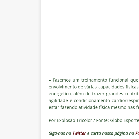
[ 4 de agosto de 2026 ]
Roger 
NOTÍCIAS
[ 4 de agosto de 2026 ]
Remo X 
Estatísticas
DICAS DE APOS
[ 4 de agosto de 2026 ]
Jornali
clássico contra o Vasco
NOTÍ
[ 4 de agosto de 2026 ]
Matthe
NOTÍCIAS
– Fazemos um treinamento funcional qu
[ 4 de agosto de 2026 ]
Hércule
envolvimento de várias capacidades físicas
energético, além de trazer grandes contri
agilidade e condicionamento cardiorrespi
estar fazendo atividade física mesmo nas fé
Por Explosão Tricolor / Fonte: Globo Esporte
Siga-nos no
Twitter
e curta nossa página no
F