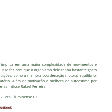
Flores detona falta de espaço para Moleques de Xerém
Santos — Oitavas Copa do Brasil 2026: Palpites, Odds e
TAS
sta aponta tendência sobre a escalação do Fluminense para o
CIAS
us Montenegro dá declaração polêmica sobre SAF do Fluminense
e implica em uma maior complexidade de movimentos e
s, do Fluminense, entra na mira do Zenit, da Rússia
NOTÍCIAS
. Isso faz com que o organismo dele tenha bastante gasto
buições, como a melhora coordenação motora, equilíbrio,
ratório. Além da motivação e melhora da autoestima por
rias – disse Rafael Ferreira.
 / Foto: Fluminense F.C.
acebook