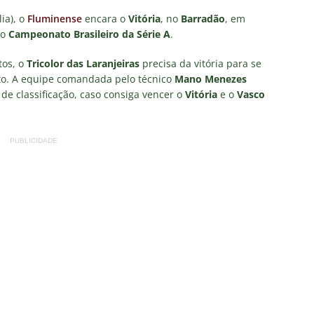
as atuações: Fluminense 1 x 3 Vasco – Copa do Brasil 2026
ia), o
Fluminense
encara o
Vitória
, no
Barradão
, em
do
Campeonato Brasileiro da Série A
.
m vexame! Fluminense perde para o Vasco e se despede da Copa
tos, o
Tricolor das Laranjeiras
precisa da vitória para se
to. A equipe comandada pelo técnico
Mano Menezes
e classificação, caso consiga vencer o
Vitória
e o
Vasco
za X Palmeiras — Oitavas Copa do Brasil 2026: Palpites, Odds e
TAS
PUBLICIDADE
nse anuncia escalação para confronto decisivo contra o Vasco
TÍCIAS
nse X Vasco — Oitavas Copa do Brasil 2026: Palpites, Odds e
TAS