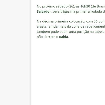
[ 6 de agosto de 2026 ]
Notas d
No próximo sábado (26), às 16h30 (de Brasíl
NOTÍCIAS
Salvador
, pela trigésima primeira rodada 
[ 5 de agosto de 2026 ]
Mais u
Na décima primeira colocação, com 36 pon
do Brasil 2026
NOTÍCIAS
afastar ainda mais da zona de rebaixamen
também pode subir uma posição na tabela d
[ 5 de agosto de 2026 ]
Fortale
não derrote o
Bahia
.
Estatísticas
DICAS DE APOS
[ 5 de agosto de 2026 ]
Flumine
pela Copa do Brasil 2026
NO
[ 5 de agosto de 2026 ]
Flumine
Estatísticas
DICAS DE APOS