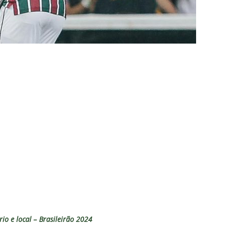
TAS
liminação, torcedores do Fluminense detonam diretoria e pedem
IAS
nnedy vira grande preocupação no Fluminense; saiba a situação do
ía responde se diretoria do Fluminense garantiu permanência no
nse: Zubeldía pede voto de confiança da torcida e promete
IAS
ía surpreende ao analisar queda de desempenho de Lucho Acosta
a aponta principal responsável pela eliminação do Fluminense
rio e local – Brasileirão 2024