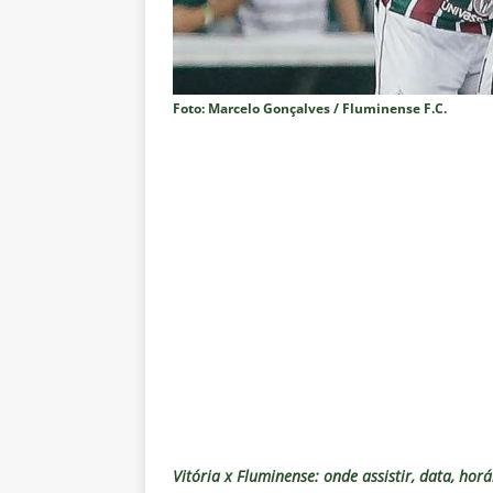
Estatísticas
DICAS DE APOS
[ 6 de agosto de 2026 ]
Após e
demissão de Zubeldía
NOTÍC
Foto: Marcelo Gonçalves / Fluminense F.C.
[ 6 de agosto de 2026 ]
John Ke
atacante
NOTÍCIAS
[ 6 de agosto de 2026 ]
Zubeld
clube
NOTÍCIAS
[ 6 de agosto de 2026 ]
Flumine
“grande Libertadores”
NOTÍC
[ 6 de agosto de 2026 ]
Zubeld
e Savarino
NOTÍCIAS
[ 6 de agosto de 2026 ]
Zubeldí
NOTÍCIAS
Vitória x Fluminense: onde assistir, data, horá