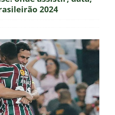
união no CT, diretoria do Fluminense define futuro de Zubeldía
rasileirão 2024
ado no Fluminense, Fabinho tem saída anunciada pelo Al-Ittihad e
IAS
o milionário! Veja quanto o Fluminense deixou de arrecadar após
2026
NOTÍCIAS
 Melo detona postura do Fluminense em derrota para o Vasco
ians X Internacional — Oitavas Copa do Brasil 2026: Palpites, Odds
STAS
inato da alma do torcedor”: Vinicius Toledo detona eliminação do
 “olho da rua” para diretoria e Zubeldía
COLUNAS
 X Athletico-PR — Oitavas Copa do Brasil 2026: Palpites, Odds e