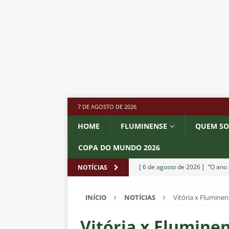
7 DE AGOSTO DE 2026
HOME
FLUMINENSE
QUEM S
COPA DO MUNDO 2026
[ 6 de agosto de 2026 ]
“O ano 
NOTÍCIAS
paralisia de Montenegro e cobr
INÍCIO
NOTÍCIAS
Vitória x Fluminens
[ 6 de agosto de 2026 ]
Jogado
NOTÍCIAS
Vitória x Fluminen