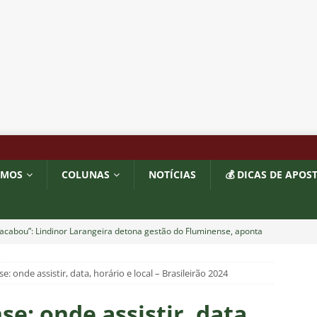
OMOS
COLUNAS
NOTÍCIAS
💰 DICAS DE APOS
acabou”: Lindinor Larangeira detona gestão do Fluminense, aponta
a saídas de Zubeldía, Mário e Angioni
COLUNAS
e: onde assistir, data, horário e local – Brasileirão 2024
res do Fluminense se incomodam com escolhas de Zubeldía
se: onde assistir, data,