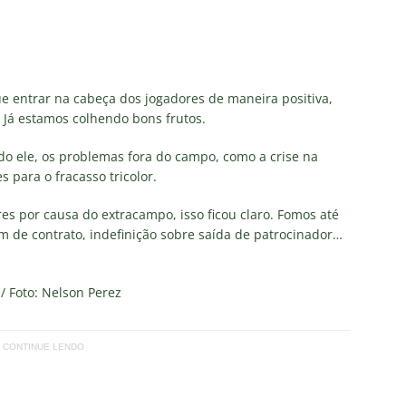
as atuações: Fluminense 1 x 3 Vasco – Copa do Brasil 2026
m vexame! Fluminense perde para o Vasco e se despede da Copa
 entrar na cabeça dos jogadores de maneira positiva,
 Já estamos colhendo bons frutos.
za X Palmeiras — Oitavas Copa do Brasil 2026: Palpites, Odds e
o ele, os problemas fora do campo, como a crise na
TAS
para o fracasso tricolor.
nse anuncia escalação para confronto decisivo contra o Vasco
s por causa do extracampo, isso ficou claro. Fomos até
TÍCIAS
m de contrato, indefinição sobre saída de patrocinador…
nse X Vasco — Oitavas Copa do Brasil 2026: Palpites, Odds e
TAS
 / Foto: Nelson Perez
CONTINUE LENDO