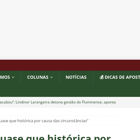
OMOS
COLUNAS
NOTÍCIAS
💰 DICAS DE APOS
acabou”: Lindinor Larangeira detona gestão do Fluminense, aponta
a saídas de Zubeldía, Mário e Angioni
COLUNAS
uase que histórica por causa das circunstâncias”
res do Fluminense se incomodam com escolhas de Zubeldía
uase que histórica por