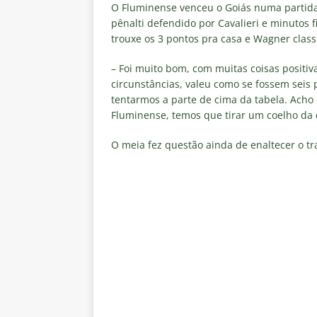
Estatísticas
DICAS DE APOS
O Fluminense venceu o Goiás numa partida 
pênalti defendido por Cavalieri e minutos 
[ 6 de agosto de 2026 ]
Após e
trouxe os 3 pontos pra casa e Wagner classi
demissão de Zubeldía
NOTÍC
– Foi muito bom, com muitas coisas positiva
[ 6 de agosto de 2026 ]
John Ke
circunstâncias, valeu como se fossem seis 
tentarmos a parte de cima da tabela. Ach
atacante
NOTÍCIAS
Fluminense, temos que tirar um coelho da c
[ 6 de agosto de 2026 ]
Zubeld
O meia fez questão ainda de enaltecer o t
clube
NOTÍCIAS
[ 6 de agosto de 2026 ]
Flumine
“grande Libertadores”
NOTÍC
[ 6 de agosto de 2026 ]
Zubeld
e Savarino
NOTÍCIAS
[ 6 de agosto de 2026 ]
Zubeldí
NOTÍCIAS