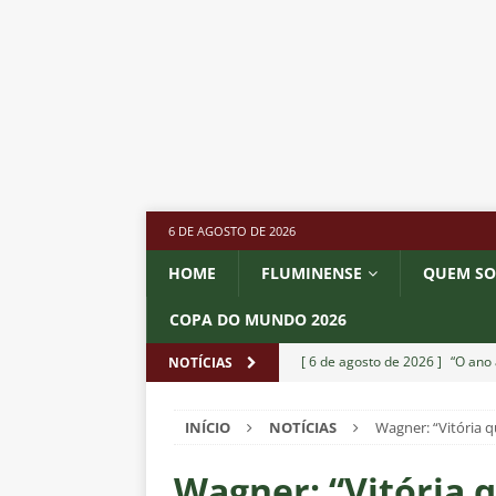
6 DE AGOSTO DE 2026
HOME
FLUMINENSE
QUEM S
COPA DO MUNDO 2026
[ 6 de agosto de 2026 ]
“O ano 
NOTÍCIAS
paralisia de Montenegro e cobr
INÍCIO
NOTÍCIAS
Wagner: “Vitória q
[ 6 de agosto de 2026 ]
Jogado
NOTÍCIAS
Wagner: “Vitória q