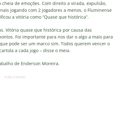
TAS
cheia de emoções. Com direito a virada, expulsão,
finais jogando com 2 jogadores a menos, o Fluminense
liminação, torcedores do Fluminense detonam diretoria e pedem
ficou a vitória como “Quase que histórica”.
IAS
s. Vitória quase que histórica por causa das
nnedy vira grande preocupação no Fluminense; saiba a situação do
pontos. Foi importante para nos dar o algo a mais para
o que pode ser um marco sim. Todos querem vencer o
artola a cada jogo – disse o meia.
ía responde se diretoria do Fluminense garantiu permanência no
rabalho de Enderson Moreira.
nse: Zubeldía pede voto de confiança da torcida e promete
PUBLICIDADE
IAS
ía surpreende ao analisar queda de desempenho de Lucho Acosta
a aponta principal responsável pela eliminação do Fluminense