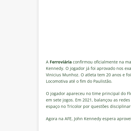
[ 7 de agosto de 2026 ]
Crise p
isenção de influenciadores e jo
[ 7 de agosto de 2026 ]
Mercado
reviravolta
NOTÍCIAS
[ 6 de agosto de 2026 ]
“O ano 
paralisia de Montenegro e cobr
[ 6 de agosto de 2026 ]
Jogado
A
Ferroviária
confirmou oficialmente na ma
Kennedy. O jogador já foi aprovado nos exa
NOTÍCIAS
Vinicius Munhoz. O atleta tem 20 anos e f
[ 6 de agosto de 2026 ]
Após re
Locomotiva até o fim do Paulistão.
NOTÍCIAS
O jogador apareceu no time principal do F
em sete jogos. Em 2021, balançou as redes
espaço no Tricolor por questões disciplinar
Agora na AFE, John Kennedy espera aprovei