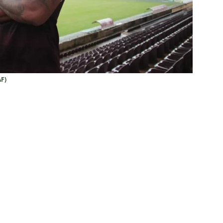
rão Feminino
NOTÍCIAS
nse fecha sede social às pressas nesta sexta-feira; saiba o motivo
olítica no Fluminense: Frente Ampla Tricolor publica análise dura
rcidas Organizadas e cooptação pela gestão
NOTÍCIAS
AF)
irão 2026: CBF divulga arbitragem para Botafogo x Fluminense
inense, Fabinho toma decisão após saída do Al-Ittihad
s da Premier League disputam Kauã Elias: joia revelada pelo
218 milhões e Tricolor mantém porcentagem
NOTÍCIAS
o x Fluminense: onde assistir ao vivo, horário e escalações do
NOTÍCIAS