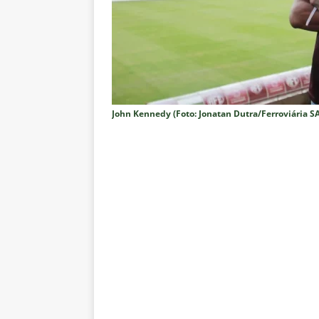
clássico decisivo pelo Brasilei
[ 7 de agosto de 2026 ]
Flumine
real
NOTÍCIAS
[ 7 de agosto de 2026 ]
Crise p
sobre a “decomposição” das To
John Kennedy (Foto: Jonatan Dutra/Ferroviária S
[ 7 de agosto de 2026 ]
Brasile
NOTÍCIAS
[ 7 de agosto de 2026 ]
Ex-Flum
NOTÍCIAS
[ 7 de agosto de 2026 ]
Gigante
Fluminense é avaliada em R$ 
[ 7 de agosto de 2026 ]
Botafog
clássico pelo Brasileirão 2026