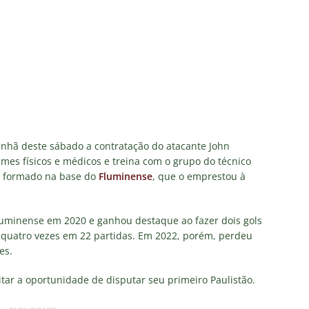
olítica no Fluminense: Ademar Arrais publica carta aberta e cobra
rnalistas sobre a gestão Mário Bittencourt
NOTÍCIAS
 da bola: Futuro de Luiz Henrique, ex-Fluminense, pode sofrer
acabou”: Lindinor Larangeira detona gestão do Fluminense, aponta
a saídas de Zubeldía, Mário e Angioni
COLUNAS
res do Fluminense se incomodam com escolhas de Zubeldía
nhã deste sábado a contratação do atacante John
mes físicos e médicos e treina com o grupo do técnico
oi formado na base do
Fluminense
, que o emprestou à
união no CT, diretoria do Fluminense define futuro de Zubeldía
luminense em 2020 e ganhou destaque ao fazer dois gols
 quatro vezes em 22 partidas. Em 2022, porém, perdeu
es.
tar a oportunidade de disputar seu primeiro Paulistão.