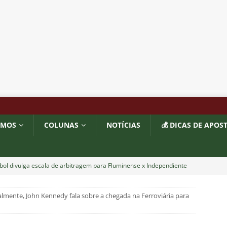
OMOS
COLUNAS
NOTÍCIAS
💰 DICAS DE APOS
ol divulga escala de arbitragem para Fluminense x Independiente
almente, John Kennedy fala sobre a chegada na Ferroviária para
e: Fluminense revela resultados dos exames de John Kennedy