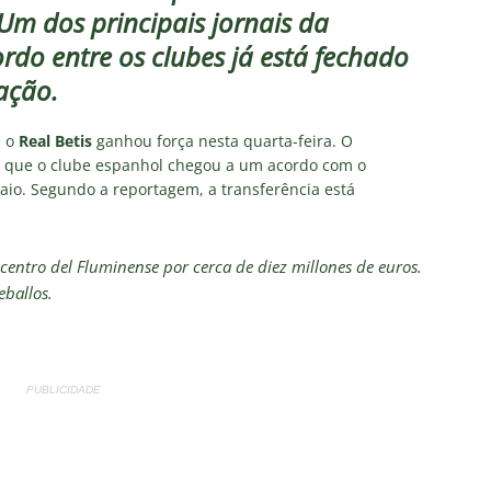
 “olho da rua” para diretoria e Zubeldía
COLUNAS
m dos principais jornais da
 X Athletico-PR — Oitavas Copa do Brasil 2026: Palpites, Odds e
do entre os clubes já está fechado
TAS
ação.
liminação, torcedores do Fluminense detonam diretoria e pedem
 o
Real Betis
ganhou força nesta quarta-feira. O
IAS
u que o clube espanhol chegou a um acordo com o
aio. Segundo a reportagem, a transferência está
nnedy vira grande preocupação no Fluminense; saiba a situação do
ía responde se diretoria do Fluminense garantiu permanência no
 centro del Fluminense por cerca de diez millones de euros.
eballos.
nse: Zubeldía pede voto de confiança da torcida e promete
IAS
PUBLICIDADE