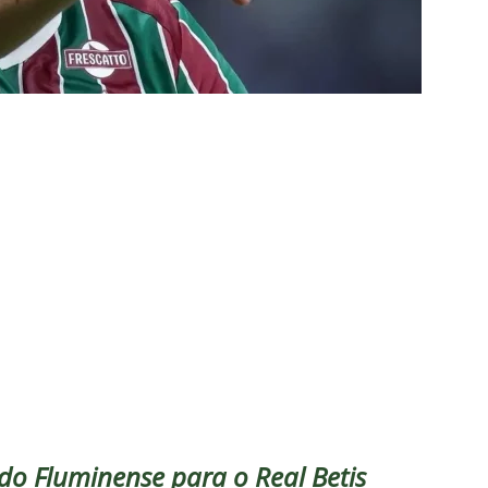
res do Fluminense se incomodam com escolhas de Zubeldía
união no CT, diretoria do Fluminense define futuro de Zubeldía
ado no Fluminense, Fabinho tem saída anunciada pelo Al-Ittihad e
IAS
o milionário! Veja quanto o Fluminense deixou de arrecadar após
2026
NOTÍCIAS
 Melo detona postura do Fluminense em derrota para o Vasco
ians X Internacional — Oitavas Copa do Brasil 2026: Palpites, Odds
STAS
inato da alma do torcedor”: Vinicius Toledo detona eliminação do
do Fluminense para o Real Betis