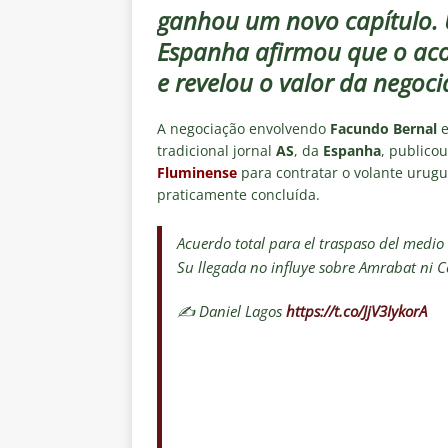
Fluminense para o Vasco e cobra
ganhou um novo capítulo. U
[ 6 de agosto de 2026 ]
Vitória
Espanha afirmou que o acor
Estatísticas
DICAS DE APOS
e revelou o valor da negoci
[ 6 de agosto de 2026 ]
Após e
A negociação envolvendo
Facundo Bernal
e
demissão de Zubeldía
NOTÍC
tradicional jornal
AS
, da
Espanha
, publico
Fluminense
para contratar o volante urugu
[ 6 de agosto de 2026 ]
John Ke
praticamente concluída.
atacante
NOTÍCIAS
[ 6 de agosto de 2026 ]
Zubeld
Acuerdo total para el traspaso del medio
Su llegada no influye sobre Amrabat ni C
clube
NOTÍCIAS
[ 6 de agosto de 2026 ]
Flumine
✍️ Daniel Lagos
https://t.co/JjV3IykorA
“grande Libertadores”
NOTÍC