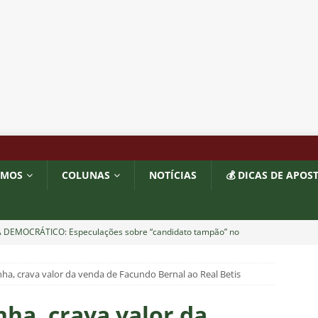
OMOS
COLUNAS
NOTÍCIAS
💰 DICAS DE APOS
 DEMOCRÁTICO: Especulações sobre “candidato tampão” no
política e acendem sinal vermelho para fraude eleitoral
nha, crava valor da venda de Facundo Bernal ao Real Betis
o x Fluminense: onde assistir ao vivo, horário e escalações do
nha, crava valor da