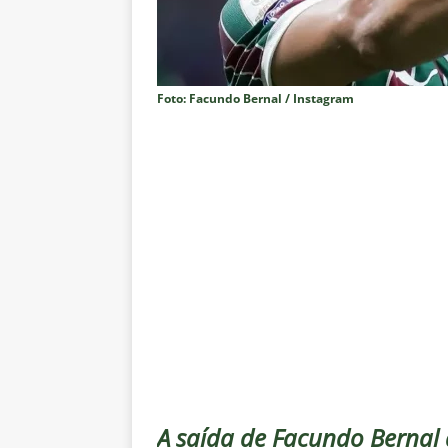
[ 6 de agosto de 2026 ]
Jogado
NOTÍCIAS
[ 6 de agosto de 2026 ]
Após re
Foto: Facundo Bernal / Instagram
NOTÍCIAS
[ 6 de agosto de 2026 ]
Especul
fica livre no mercado
NOTÍC
[ 6 de agosto de 2026 ]
Prejuíz
eliminação na Copa do Brasil 
[ 6 de agosto de 2026 ]
Felipe
NOTÍCIAS
[ 6 de agosto de 2026 ]
Corinth
e Estatísticas
DICAS DE APO
[ 6 de agosto de 2026 ]
“Assass
A saída de Facundo Bernal 