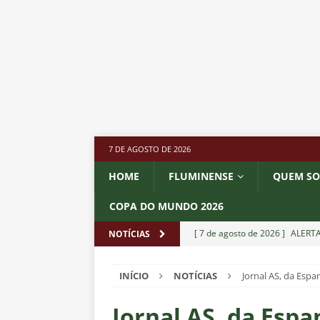
7 DE AGOSTO DE 2026
HOME
FLUMINENSE
QUEM S
COPA DO MUNDO 2026
[ 7 de agosto de 2026 ]
ALERTA
NOTÍCIAS
Fluminense revelam toxicidade 
INÍCIO
NOTÍCIAS
Jornal AS, da Espa
COLUNAS
[ 7 de agosto de 2026 ]
Botafog
Jornal AS, da Espa