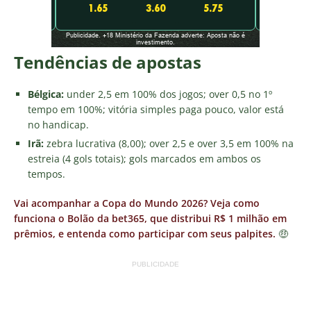
Tendências de apostas
Bélgica:
under 2,5 em 100% dos jogos; over 0,5 no 1º
tempo em 100%; vitória simples paga pouco, valor está
no handicap.
Irã:
zebra lucrativa (8,00); over 2,5 e over 3,5 em 100% na
estreia (4 gols totais); gols marcados em ambos os
tempos.
Vai acompanhar a Copa do Mundo 2026? Veja como
funciona o Bolão da bet365, que distribui R$ 1 milhão em
prêmios, e entenda como participar com seus palpites.
🤑
PUBLICIDADE