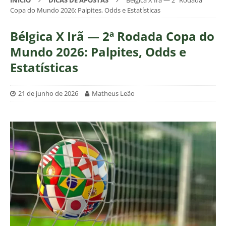
INÍCIO
DICAS DE APOSTAS
Bélgica X Irã — 2ª Rodada
Copa do Mundo 2026: Palpites, Odds e Estatísticas
Bélgica X Irã — 2ª Rodada Copa do
Mundo 2026: Palpites, Odds e
Estatísticas
21 de junho de 2026
Matheus Leão