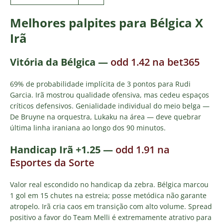
Melhores palpites para Bélgica X
Irã
Vitória da Bélgica —
odd 1.42 na bet365
69% de probabilidade implícita de 3 pontos para Rudi
Garcia. Irã mostrou qualidade ofensiva, mas cedeu espaços
críticos defensivos. Genialidade individual do meio belga —
De Bruyne na orquestra, Lukaku na área — deve quebrar
última linha iraniana ao longo dos 90 minutos.
Handicap Irã +1.25
—
odd 1.91 na
Esportes da Sorte
Valor real escondido no handicap da zebra. Bélgica marcou
1 gol em 15 chutes na estreia; posse metódica não garante
atropelo. Irã cria caos em transição com alto volume. Spread
positivo a favor do Team Melli é extremamente atrativo para