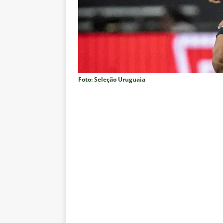
NOTÍCIAS
[ 5 de agosto de 2026 ]
Cruzeir
Estatísticas
DICAS DE APOS
[ 5 de agosto de 2026 ]
ALERTA
megaoperação e antecipa bloq
Foto: Seleção Uruguaia
[ 5 de agosto de 2026 ]
Dia de
vaga nas quartas de final da Co
[ 5 de agosto de 2026 ]
Cria de
Fluminense
NOTÍCIAS
[ 5 de agosto de 2026 ]
CBF con
Feminina de 2027
NOTÍCIAS
[ 4 de agosto de 2026 ]
Alerta 
Fluminense x Vasco pela Copa 