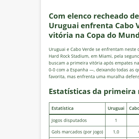
[ 4 de agosto de 2026 ]
Roger 
NOTÍCIAS
Com elenco recheado de 
[ 4 de agosto de 2026 ]
Remo X 
Uruguai enfrenta Cabo 
Estatísticas
DICAS DE APOS
vitória na Copa do Mun
[ 4 de agosto de 2026 ]
Jornali
Uruguai e Cabo Verde se enfrentam neste do
clássico contra o Vasco
NOTÍ
Hard Rock Stadium, em Miami, pela segu
buscam a primeira vitória após empates na
[ 4 de agosto de 2026 ]
Matthe
0-0 com a Espanha —, deixando todas as q
NOTÍCIAS
favorita, mas enfrenta uma muralha defens
[ 4 de agosto de 2026 ]
Hércule
Estatísticas da primeira
Estatística
Uruguai
Cabo
Jogos disputados
1
Gols marcados (por jogo)
1,0