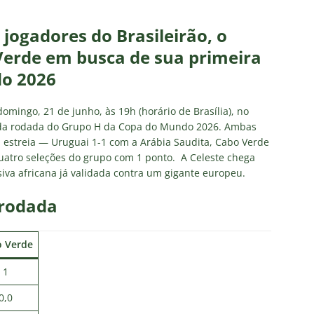
Flores detona falta de espaço para Moleques de Xerém
jogadores do Brasileirão, o
Santos — Oitavas Copa do Brasil 2026: Palpites, Odds e
Verde em busca de sua primeira
TAS
do 2026
sta aponta tendência sobre a escalação do Fluminense para o
mingo, 21 de junho, às 19h (horário de Brasília), no
CIAS
nda rodada do Grupo H da Copa do Mundo 2026. Ambas
 estreia — Uruguai 1-1 com a Arábia Saudita, Cabo Verde
us Montenegro dá declaração polêmica sobre SAF do Fluminense
uatro seleções do grupo com 1 ponto. A Celeste chega
iva africana já validada contra um gigante europeu.
s, do Fluminense, entra na mira do Zenit, da Rússia
NOTÍCIAS
 rodada
 Verde
1
0,0