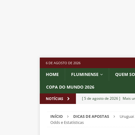
6 DE AGOSTO DE 2026
HOME
FLUMINENSE
QUEM S
COPA DO MUNDO 2026
[ 5 de agosto de 2026 ]
Mais u
NOTÍCIAS
do Brasil 2026
NOTÍCIAS
INÍCIO
DICAS DE APOSTAS
Uruguai
[ 5 de agosto de 2026 ]
Fortale
Odds e Estatísticas
Estatísticas
DICAS DE APOS