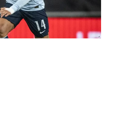
o X Chapecoense — Oitavas Copa do Brasil 2026: Palpites, Odds e
TAS
 GERAL! Maracanã vai lotar na Copa do Brasil: CET-Rio monta
ueios para Fluminense x Vasco
NOTÍCIAS
 Caldeirão e Decisão! Fluminense encara o Vasco no Maracanã por
pa do Brasil: veja a análise completa
NOTÍCIAS
 Xerém, Luiz Henrique fica perto de reforçar outro rival do
firma paralisação do futebol brasileiro durante a Copa do Mundo
no Rio: Prefeitura decreta Estágio 2 por ventos fortes antes de
do Brasil
NOTÍCIAS