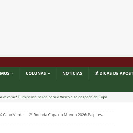
OMOS
COLUNAS
NOTÍCIAS
💰 DICAS DE APOS
m vexame! Fluminense perde para o Vasco e se despede da Copa
 X Cabo Verde — 2ª Rodada Copa do Mundo 2026: Palpites,
za X Palmeiras — Oitavas Copa do Brasil 2026: Palpites, Odds e
TAS