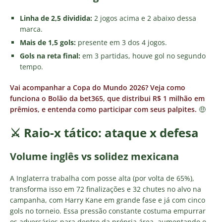
Linha de 2,5 dividida:
2 jogos acima e 2 abaixo dessa
marca.
Mais de 1,5 gols:
presente em 3 dos 4 jogos.
Gols na reta final:
em 3 partidas, houve gol no segundo
tempo.
Vai acompanhar a Copa do Mundo 2026? Veja como
funciona o Bolão da bet365, que distribui R$ 1 milhão em
prêmios, e entenda como participar com seus palpites.
🤑
⚔️ Raio-x tático: ataque x defesa
Volume inglês vs solidez mexicana
A Inglaterra trabalha com posse alta (por volta de 65%),
transforma isso em 72 finalizações e 32 chutes no alvo na
campanha, com Harry Kane em grande fase e já com cinco
gols no torneio. Essa pressão constante costuma empurrar
os adversários para dentro da própria área, aumentando o