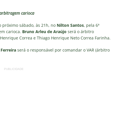
no Rio: Prefeitura decreta Estágio 2 por ventos fortes antes de
do Brasil
NOTÍCIAS
 arbitragem carioca
Flores detona falta de espaço para Moleques de Xerém
no próximo sábado, às 21h, no
Nilton Santos
, pela 6ª
gem carioca.
Bruno Arleu de Araújo
será o árbitro
o Henrique Correa e Thiago Henrique Neto Correa Farinha.
Santos — Oitavas Copa do Brasil 2026: Palpites, Odds e
TAS
Ferreira
será o responsável por comandar o VAR (árbitro
sta aponta tendência sobre a escalação do Fluminense para o
CIAS
PUBLICIDADE
us Montenegro dá declaração polêmica sobre SAF do Fluminense