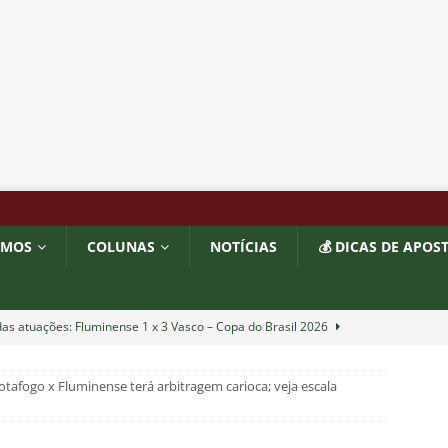
OMOS
COLUNAS
NOTÍCIAS
💰 DICAS DE APOS
as atuações: Fluminense 1 x 3 Vasco – Copa do Brasil 2026
Botafogo x Fluminense terá arbitragem carioca; veja escala
m vexame! Fluminense perde para o Vasco e se despede da Copa