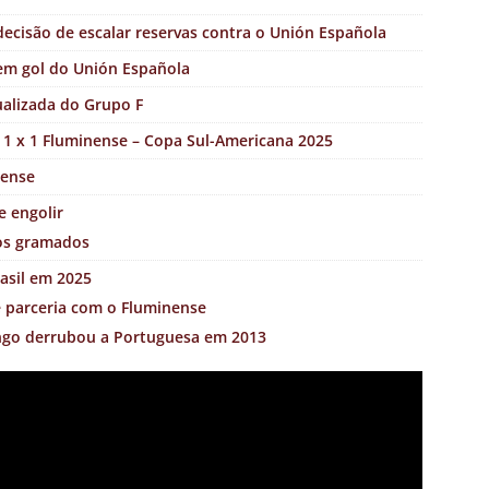
ecisão de escalar reservas contra o Unión Española
em gol do Unión Española
ualizada do Grupo F
 1 x 1 Fluminense – Copa Sul-Americana 2025
nense
e engolir
dos gramados
asil em 2025
e parceria com o Fluminense
ngo derrubou a Portuguesa em 2013