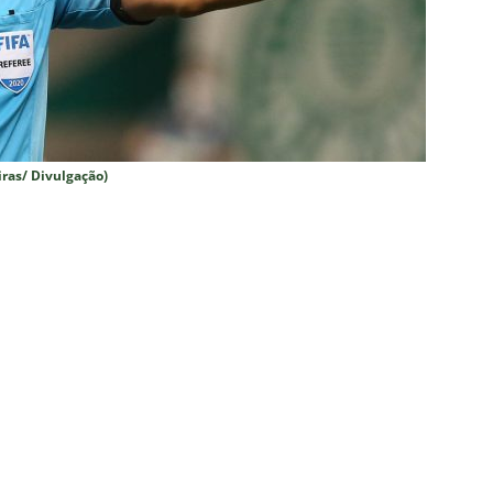
ense anuncia novidade no Maracanã para o clássico contra o Vasco
o X Chapecoense — Oitavas Copa do Brasil 2026: Palpites, Odds e
TAS
iras/ Divulgação)
 GERAL! Maracanã vai lotar na Copa do Brasil: CET-Rio monta
ueios para Fluminense x Vasco
NOTÍCIAS
 Caldeirão e Decisão! Fluminense encara o Vasco no Maracanã por
pa do Brasil: veja a análise completa
NOTÍCIAS
 Xerém, Luiz Henrique fica perto de reforçar outro rival do
firma paralisação do futebol brasileiro durante a Copa do Mundo