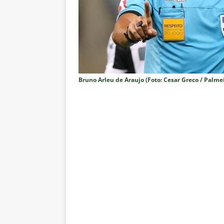
Vasco
NOTÍCIAS
[ 5 de agosto de 2026 ]
Flumin
NOTÍCIAS
[ 5 de agosto de 2026 ]
Cruzeir
Estatísticas
DICAS DE APOS
Bruno Arleu de Araujo (Foto: Cesar Greco / Palme
[ 5 de agosto de 2026 ]
ALERTA
megaoperação e antecipa bloq
[ 5 de agosto de 2026 ]
Dia de
vaga nas quartas de final da Co
[ 5 de agosto de 2026 ]
Cria de
Fluminense
NOTÍCIAS
[ 5 de agosto de 2026 ]
CBF con
Feminina de 2027
NOTÍCIAS