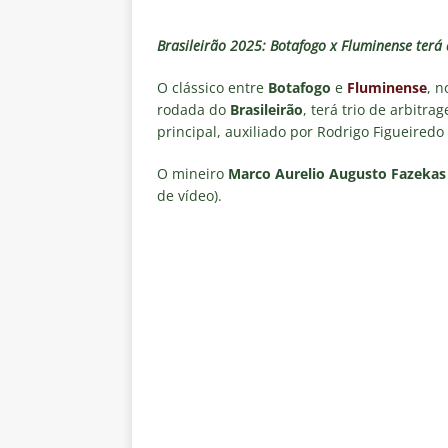
[ 4 de agosto de 2026 ]
Alerta 
Fluminense x Vasco pela Copa 
Brasileirão 2025: Botafogo x Fluminense terá
[ 4 de agosto de 2026 ]
Roger 
O clássico entre
Botafogo
e
Fluminense
, 
NOTÍCIAS
rodada do
Brasileirão
, terá trio de arbitra
principal, auxiliado por Rodrigo Figueired
[ 4 de agosto de 2026 ]
Remo X 
Estatísticas
DICAS DE APOS
O mineiro
Marco Aurelio Augusto Fazekas 
de vídeo).
[ 4 de agosto de 2026 ]
Jornali
clássico contra o Vasco
NOTÍ
[ 4 de agosto de 2026 ]
Matthe
NOTÍCIAS