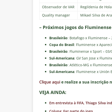
Observador de VAR
Regildenia de Hol
Quality manager
Mikael Silva de Ar
– Próximos jogos do Fluminense
Brasileirão
: Botafogo x Fluminense – 
Copa do Brasil
: Fluminense x Apareci
Brasileirão
: Fluminense x Sport – 03
Sul-Americana
: GV San Jose x Flumi
Brasileirão
: Atlético-MG x Fluminens
Sul-Americana
: Fluminense x Unión 
Clique aqui
e realize a sua inscrição 
VEJA AINDA:
Em entrevista à FIFA, Thiago Silva i
Coluna: Faz parte do jogo