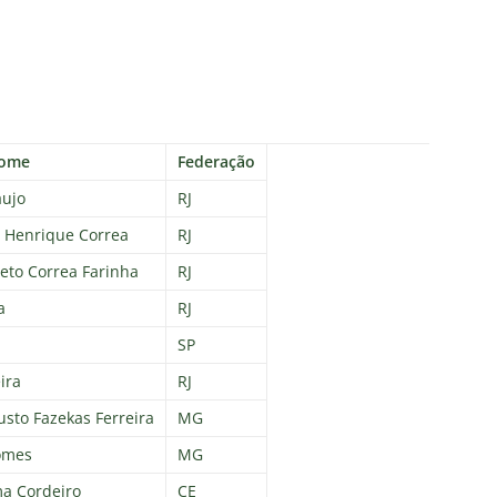
ome
Federação
aujo
RJ
o Henrique Correa
RJ
eto Correa Farinha
RJ
a
RJ
SP
ira
RJ
sto Fazekas Ferreira
MG
omes
MG
a Cordeiro
CE