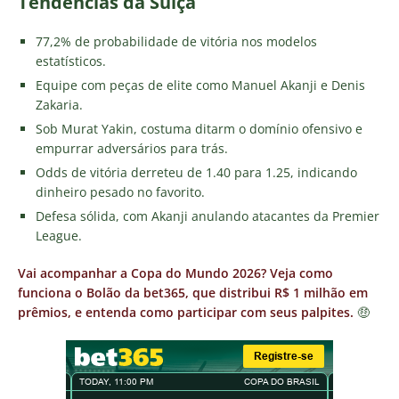
Tendências da Suíça
77,2% de probabilidade de vitória nos modelos
estatísticos.
Equipe com peças de elite como Manuel Akanji e Denis
Zakaria.
Sob Murat Yakin, costuma ditarm o domínio ofensivo e
empurrar adversários para trás.
Odds de vitória derreteu de 1.40 para 1.25, indicando
dinheiro pesado no favorito.
Defesa sólida, com Akanji anulando atacantes da Premier
League.
Vai acompanhar a Copa do Mundo 2026? Veja como
funciona o Bolão da bet365, que distribui R$ 1 milhão em
prêmios, e entenda como participar com seus palpites.
🤑