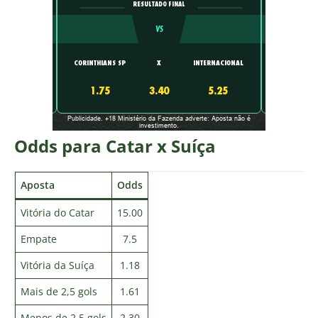
Odds para Catar x Suíça
Aposta
Odds
Vitória do Catar
15.00
Empate
7.5
Vitória da Suíça
1.18
Mais de 2,5 gols
1.61
Menos de 2,5 gols
2.30