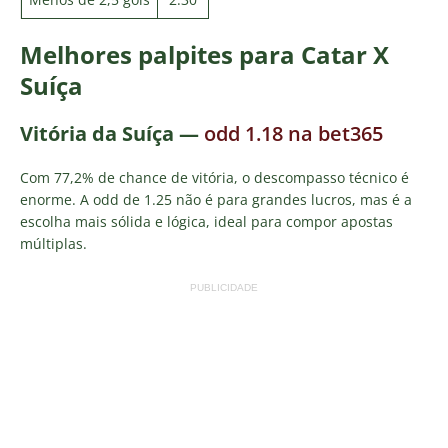
Melhores palpites para Catar X
Suíça
Vitória da Suíça —
odd 1.18 na bet365
Com 77,2% de chance de vitória, o descompasso técnico é
enorme. A odd de 1.25 não é para grandes lucros, mas é a
escolha mais sólida e lógica, ideal para compor apostas
múltiplas.
PUBLICIDADE