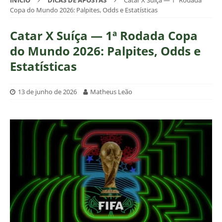
INÍCIO
DICAS DE APOSTAS
Catar X Suíça — 1ª Rodada
Copa do Mundo 2026: Palpites, Odds e Estatísticas
Catar X Suíça — 1ª Rodada Copa
do Mundo 2026: Palpites, Odds e
Estatísticas
13 de junho de 2026
Matheus Leão