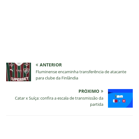
ANTERIOR
Fluminense encaminha transferência de atacante
para clube da Finlândia
PRÓXIMO
Catar x Suíça: confira a escala de transmissão da
partida