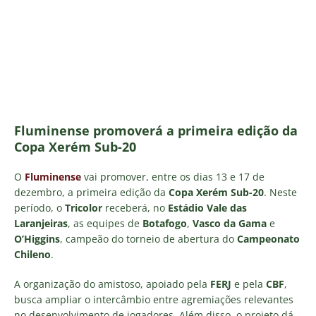
Fluminense promoverá a primeira edição da
Copa Xerém Sub-20
O
Fluminense
vai promover, entre os dias 13 e 17 de
dezembro, a primeira edição da
Copa Xerém Sub-20
. Neste
período, o
Tricolor
receberá, no
Estádio Vale das
Laranjeiras
, as equipes de
Botafogo
,
Vasco da Gama
e
O’Higgins
, campeão do torneio de abertura do
Campeonato
Chileno
.
A organização do amistoso, apoiado pela
FERJ
e pela
CBF
,
busca ampliar o intercâmbio entre agremiações relevantes
no desenvolvimento de jogadores. Além disso, o projeto dá