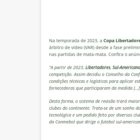
[ 5 de agosto de 2026 ]
Fortale
Estatísticas
DICAS DE APOS
[ 5 de agosto de 2026 ]
Flumine
pela Copa do Brasil 2026
NO
Na temporada de 2023, a
Copa Libertador
[ 5 de agosto de 2026 ]
Flumine
árbitro de vídeo (VAR) desde a fase prelim
Estatísticas
DICAS DE APOS
nas partidas de mata-mata. Confira o anú
[ 5 de agosto de 2026 ]
Saiu a 
“A partir de 2023,
Libertadores
,
Sul-American
competição. Assim decidiu o Conselho da Con
pela Copa do Brasil
NOTÍCIA
condições técnicas e logísticas para aplicar 
[ 5 de agosto de 2026 ]
Grêmio 
fornecedoras que participaram da medida […]
Estatísticas
DICAS DE APOS
Desta forma, o sistema de revisão trará maior
clubes do continente. Trata-se de um sonho
tecnológica e um pedido feito por diversos clu
da Conmebol que dirige o futebol sul-america