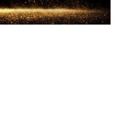
ía responde se diretoria do Fluminense garantiu permanência no
nse: Zubeldía pede voto de confiança da torcida e promete
IAS
ía surpreende ao analisar queda de desempenho de Lucho Acosta
a aponta principal responsável pela eliminação do Fluminense
as atuações: Fluminense 1 x 3 Vasco – Copa do Brasil 2026
m vexame! Fluminense perde para o Vasco e se despede da Copa