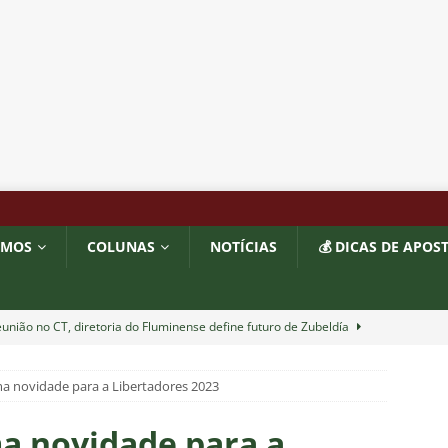
OMOS
COLUNAS
NOTÍCIAS
💰 DICAS DE APOS
união no CT, diretoria do Fluminense define futuro de Zubeldía
a novidade para a Libertadores 2023
ado no Fluminense, Fabinho tem saída anunciada pelo Al-Ittihad e
IAS
a novidade para a