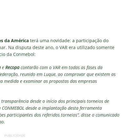
za X Palmeiras — Oitavas Copa do Brasil 2026: Palpites, Odds e
TAS
nse anuncia escalação para confronto decisivo contra o Vasco
TÍCIAS
es da América
terá uma novidade: a participação do
nse X Vasco — Oitavas Copa do Brasil 2026: Palpites, Odds e
inar. Na disputa deste ano, o VAR era utilizado somente
TAS
ncio da Conmebol:
lista! Fluminense divulga relacionados para decisão contra o Vasco
a
e
Recopa
contarão com o VAR em todas as fases da
federação, reunido em Luque, ao comprovar que existem as
S
esta medida e examinar as propostas das empresas
X Mirassol — Oitavas Copa do Brasil 2026: Palpites, Odds e
TAS
 transparência desde o início dos principais torneios de
 da CONMEBOL desde a implantação desta ferramenta
bes participantes dos referidos torneios”, disse o comunicado
no.
PUBLICIDADE