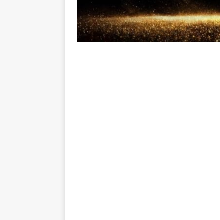
atacante
NOTÍCIAS
[ 6 de agosto de 2026 ]
Zubeld
clube
NOTÍCIAS
[ 6 de agosto de 2026 ]
Flumine
“grande Libertadores”
NOTÍC
[ 6 de agosto de 2026 ]
Zubeld
e Savarino
NOTÍCIAS
[ 6 de agosto de 2026 ]
Zubeldí
NOTÍCIAS
[ 6 de agosto de 2026 ]
Notas d
NOTÍCIAS
[ 5 de agosto de 2026 ]
Mais u
do Brasil 2026
NOTÍCIAS