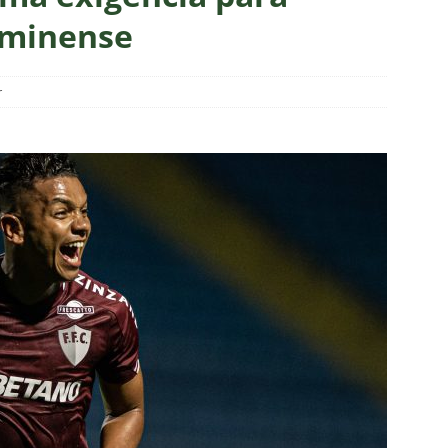
 Veja os melhores momentos do empate entre Botafogo e
uminense
as atuações: Botafogo 1 x 1 Fluminense – Brasileirão 2026
r
eirão 2026: Fluminense busca empate com o Botafogo
NOTÍCIAS
o X Fluminense — 22ª rodada do Brasileirão 2026: Palpites, Odds e
TAS
ve mudanças, Fluminense anuncia escalação para o clássico
a X Chapecoense — 22ª rodada do Brasileirão 2026: Palpites, Odds
STAS
Atlético-MG — 22ª rodada do Brasileirão 2026: Palpites, Odds e
TAS