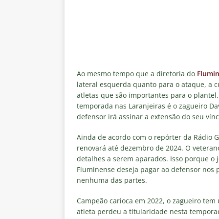
de transmissão
NOTÍCIAS
[ 8 de agosto de 2026 ]
Botafog
Vinicius Toledo para o Clássico
[ 8 de agosto de 2026 ]
OLHO N
Independiente Rivadavia vence
Ao mesmo tempo que a diretoria do
Flumi
lateral esquerda quanto para o ataque, a 
[ 7 de agosto de 2026 ]
REFORÇ
atletas que são importantes para o plante
NOTÍCIAS
temporada nas Laranjeiras é o zagueiro Dav
defensor irá assinar a extensão do seu ví
[ 7 de agosto de 2026 ]
⚠️ EDI
Fluminense, por Vinicius Toled
Ainda de acordo com o repórter da Rádio 
renovará até dezembro de 2024. O veteran
detalhes a serem aparados. Isso porque o
Fluminense deseja pagar ao defensor nos p
nenhuma das partes.
Campeão carioca em 2022, o zagueiro tem u
atleta perdeu a titularidade nesta tempo