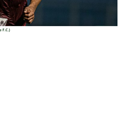
nse divulga relacionados para o clássico contra o Botafogo; veja a
X São Paulo — 22ª rodada do Brasileirão 2026: Palpites, Odds e
 F.C.)
TAS
sta revela que Fluminense deve ter escalação bastante modificada
NOTÍCIAS
dores: Fluminense define mudanças na lista de inscritos para as
listas do GE cravam favoritismo absoluto do Botafogo contra o
o x Fluminense: Previsão do tempo indica noite quente e abafada
sistir aos jogos da 22ª rodada do Brasileirão 2026: confira a tabela