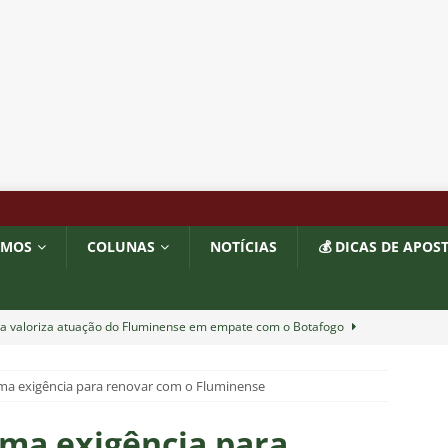
OMOS
COLUNAS
NOTÍCIAS
💰 DICAS DE APOS
ía valoriza atuação do Fluminense em empate com o Botafogo
tima exigência para renovar com o Fluminense
completa 13 jogos pelo Fluminense e não pode mais defender
6
NOTÍCIAS
ima exigência para