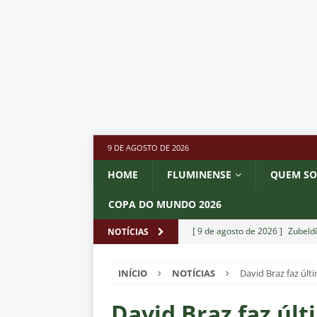
9 DE AGOSTO DE 2026
HOME
FLUMINENSE
QUEM S
COPA DO MUNDO 2026
[ 9 de agosto de 2026 ]
Zubeld
NOTÍCIAS
NOTÍCIAS
INÍCIO
NOTÍCIAS
David Braz faz úl
[ 8 de agosto de 2026 ]
Ganso 
outro clube no Brasileirão 202
David Braz faz últ