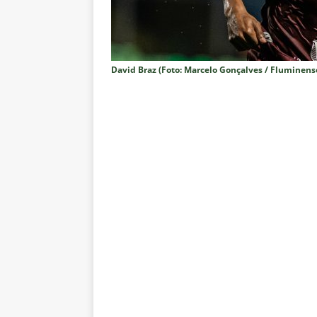
[ 8 de agosto de 2026 ]
Flumine
lista
NOTÍCIAS
[ 8 de agosto de 2026 ]
Grêmio 
David Braz (Foto: Marcelo Gonçalves / Fluminense
Estatísticas
DICAS DE APOS
[ 8 de agosto de 2026 ]
Jornali
contra o Botafogo; veja o time
[ 8 de agosto de 2026 ]
Liberta
oitavas de final
NOTÍCIAS
[ 8 de agosto de 2026 ]
Especia
Fluminense
NOTÍCIAS
[ 8 de agosto de 2026 ]
Botafog
no Nilton Santos
NOTÍCIAS
[ 8 de agosto de 2026 ]
Onde as