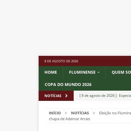
8 DE AGOSTO DE 2026
HOME
FLUMINENSE
QUEM S
COPA DO MUNDO 2026
[ 8 de agosto de 2026 ]
Especia
NOTÍCIAS
Fluminense
NOTÍCIAS
INÍCIO
NOTÍCIAS
Eleição no Flumine
[ 8 de agosto de 2026 ]
Botafog
chapa de Ademar Arrais
no Nilton Santos
NOTÍCIAS