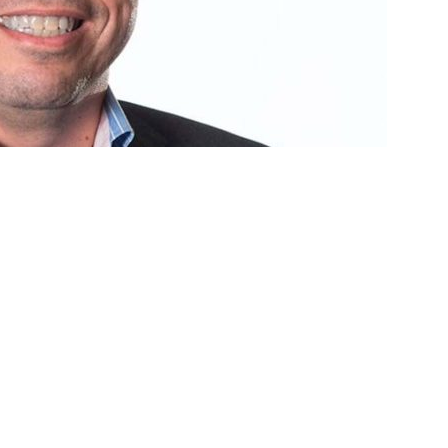
e: Fluminense revela resultados dos exames de John Kennedy
ia anuncia reforço de peso para enfrentar o Fluminense na
nse x Botafogo pelo Brasileirão Feminino é adiado; saiba o motivo
ense deve ter pelo menos cinco desfalques contra o Botafogo
ORIAL: Fracasso do Fluminense é “projeto” para empurrar a SAF,
UNAS
nse faz anúncio sobre o futuro do volante Ruan Sales
NOTÍCIAS
o da bola: Estafe de Luiz Henrique informa encerramento de