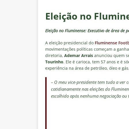
negociações com o Flamengo
[ 7 de agosto de 2026 ]
ALERTA
Eleição no Flumin
Fluminense revelam toxicidade 
COLUNAS
Eleição no Fluminense: Executivo de área de p
[ 7 de agosto de 2026 ]
Botafog
A eleição presidencial do
Fluminense Footb
movimentações políticas começam a ganhar 
clássico decisivo pelo Brasilei
diretoria,
Ademar Arrais
anunciou quem ser
[ 7 de agosto de 2026 ]
Flumine
Tourinho
. Ele é carioca, tem 57 anos e é 
experiência na área de petróleo, óleo e gás
real
NOTÍCIAS
[ 7 de agosto de 2026 ]
Crise p
– O meu vice-presidente tem tudo a ver c
cotidianamente nas eleições do Fluminens
sobre a “decomposição” das To
escolhido após nenhuma negociação ou tr