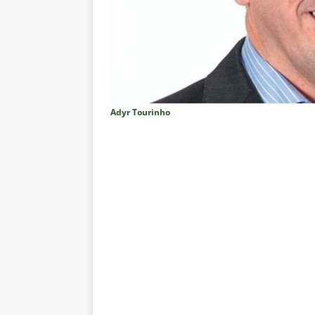
Rivadavia
NOTÍCIAS
[ 7 de agosto de 2026 ]
Urgent
NOTÍCIAS
[ 7 de agosto de 2026 ]
Rivadav
Libertadores
NOTÍCIAS
Adyr Tourinho
[ 7 de agosto de 2026 ]
Flumine
NOTÍCIAS
[ 7 de agosto de 2026 ]
Flumin
NOTÍCIAS
[ 7 de agosto de 2026 ]
⚠️ EDIT
dispara Vinicius Toledo
COL
[ 7 de agosto de 2026 ]
Flumine
[ 7 de agosto de 2026 ]
Mercad