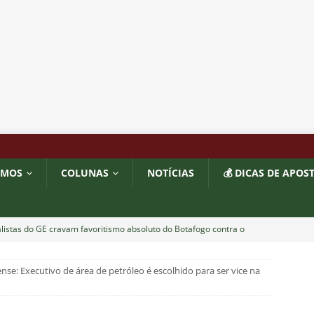
OMOS
COLUNAS
NOTÍCIAS
💰 DICAS DE APOS
listas do GE cravam favoritismo absoluto do Botafogo contra o
nse: Executivo de área de petróleo é escolhido para ser vice na
o x Fluminense: Previsão do tempo indica noite quente e abafada