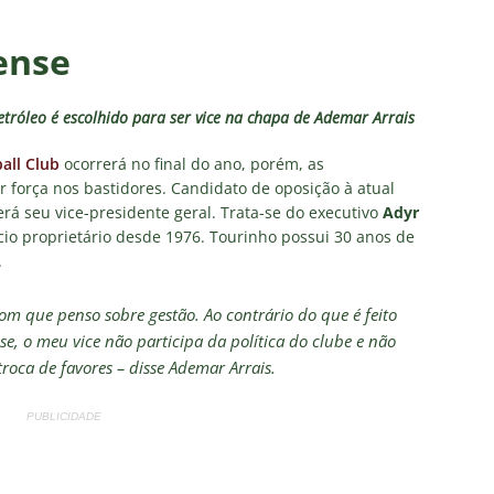
NOTÍCIAS
 DEMOCRÁTICO: Especulações sobre “candidato tampão” no
ense
política e acendem sinal vermelho para fraude eleitoral
etróleo é escolhido para ser vice na chapa de Ademar Arrais
o x Fluminense: onde assistir ao vivo, horário e escalações do
all Club
ocorrerá no final do ano, porém, as
força nos bastidores. Candidato de oposição à atual
rão Feminino
NOTÍCIAS
á seu vice-presidente geral. Trata-se do executivo
Adyr
nse fecha sede social às pressas nesta sexta-feira; saiba o motivo
sócio proprietário desde 1976. Tourinho possui 30 anos de
.
olítica no Fluminense: Frente Ampla Tricolor publica análise dura
om que penso sobre gestão. Ao contrário do que é feito
e, o meu vice não participa da política do clube e não
rcidas Organizadas e cooptação pela gestão
NOTÍCIAS
oca de favores – disse Ademar Arrais.
PUBLICIDADE