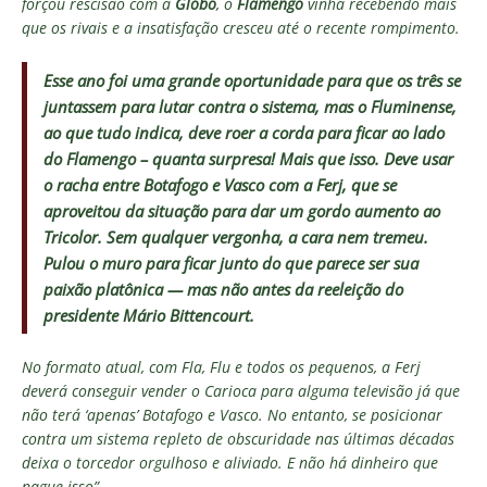
forçou rescisão com a
Globo
, o
Flamengo
vinha recebendo mais
que os rivais e a insatisfação cresceu até o recente rompimento.
Esse ano foi uma grande oportunidade para que os três se
juntassem para lutar contra o sistema, mas o Fluminense,
ao que tudo indica, deve roer a corda para ficar ao lado
do Flamengo – quanta surpresa! Mais que isso. Deve usar
o racha entre Botafogo e Vasco com a Ferj, que se
aproveitou da situação para dar um gordo aumento ao
Tricolor. Sem qualquer vergonha, a cara nem tremeu.
Pulou o muro para ficar junto do que parece ser sua
paixão platônica — mas não antes da reeleição do
presidente Mário Bittencourt.
No formato atual, com Fla, Flu e todos os pequenos, a Ferj
deverá conseguir vender o Carioca para alguma televisão já que
não terá ‘apenas’ Botafogo e Vasco. No entanto, se posicionar
contra um sistema repleto de obscuridade nas últimas décadas
deixa o torcedor orgulhoso e aliviado. E não há dinheiro que
pague isso”.