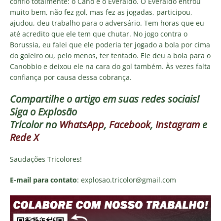
confio totalmente: o Cano e o Everaldo. O Everaldo entrou
muito bem, não fez gol, mas fez as jogadas, participou,
ajudou, deu trabalho para o adversário. Tem horas que eu
até acredito que ele tem que chutar. No jogo contra o
Borussia, eu falei que ele poderia ter jogado a bola por cima
do goleiro ou, pelo menos, ter tentado. Ele deu a bola para o
Canobbio e deixou ele na cara do gol também. Às vezes falta
confiança por causa dessa cobrança.
Compartilhe o artigo em suas redes sociais!
Siga o
Explosão
Tricolor
no
WhatsApp
,
Facebook
,
Instagram
e
Rede X
Saudações Tricolores!
E-mail para contato
: explosao.tricolor@gmail.com