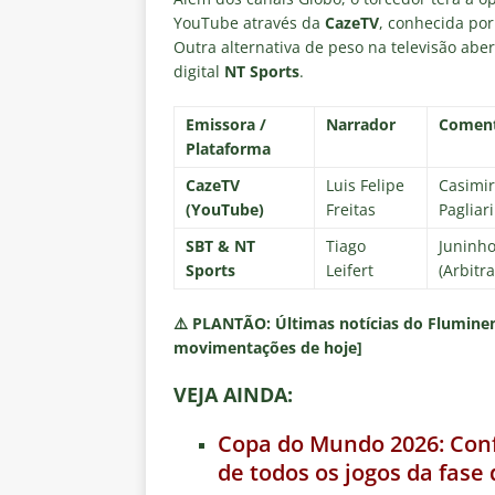
YouTube através da
CazeTV
, conhecida por
Outra alternativa de peso na televisão abe
digital
NT Sports
.
Emissora /
Narrador
Coment
Plataforma
CazeTV
Luis Felipe
Casimir
(YouTube)
Freitas
Pagliari
SBT & NT
Tiago
Juninho
Sports
Leifert
(Arbitr
⚠️
PLANTÃO:
Últimas notícias do Fluminen
movimentações de hoje]
VEJA AINDA:
Copa do Mundo 2026: Confi
de todos os jogos da fase