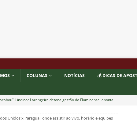
OMOS
COLUNAS
NOTÍCIAS
💰 DICAS DE APOS
acabou”: Lindinor Larangeira detona gestão do Fluminense, aponta
a saídas de Zubeldía, Mário e Angioni
COLUNAS
dos Unidos x Paraguai: onde assistir ao vivo, horário e equipes
res do Fluminense se incomodam com escolhas de Zubeldía