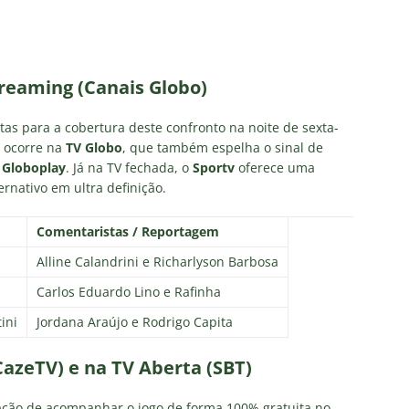
treaming (Canais Globo)
tas para a cobertura deste confronto na noite de sexta-
a ocorre na
TV Globo
, que também espelha o sinal de
g
Globoplay
. Já na TV fechada, o
Sportv
oferece uma
rnativo em ultra definição.
Comentaristas / Reportagem
Alline Calandrini e Richarlyson Barbosa
Carlos Eduardo Lino e Rafinha
ini
Jordana Araújo e Rodrigo Capita
CazeTV) e na TV Aberta (SBT)
opção de acompanhar o jogo de forma 100% gratuita no