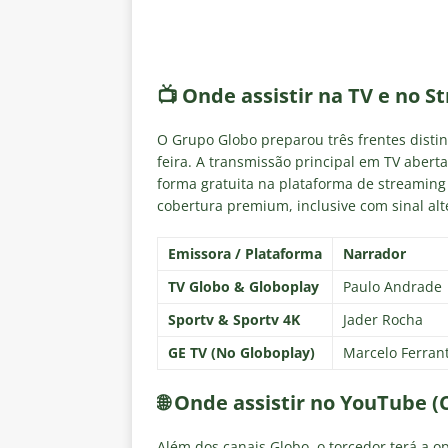
📺 Onde assistir na TV e no S
O Grupo Globo preparou três frentes distin
feira. A transmissão principal em TV abert
forma gratuita na plataforma de streamin
cobertura premium, inclusive com sinal alte
Emissora / Plataforma
Narrador
TV Globo & Globoplay
Paulo Andrade
Sportv & Sportv 4K
Jader Rocha
GE TV (No Globoplay)
Marcelo Ferrant
🌐 Onde assistir no YouTube (
Além dos canais Globo, o torcedor terá a 