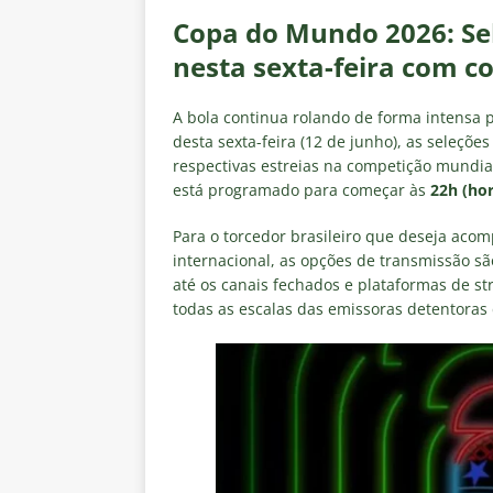
[ 6 de agosto de 2026 ]
Notas d
Copa do Mundo 2026: Se
NOTÍCIAS
nesta sexta-feira com c
[ 5 de agosto de 2026 ]
Mais u
do Brasil 2026
NOTÍCIAS
A bola continua rolando de forma intensa 
desta sexta-feira (12 de junho), as seleçõe
[ 5 de agosto de 2026 ]
Fortale
respectivas estreias na competição mundial
está programado para começar às
22h (hor
Estatísticas
DICAS DE APOS
[ 5 de agosto de 2026 ]
Flumine
Para o torcedor brasileiro que deseja aco
internacional, as opções de transmissão sã
pela Copa do Brasil 2026
NO
até os canais fechados e plataformas de st
[ 5 de agosto de 2026 ]
Flumine
todas as escalas das emissoras detentoras 
Estatísticas
DICAS DE APOS