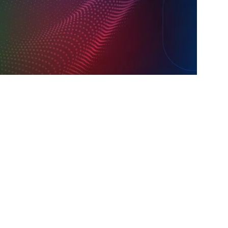
TAS
liminação, torcedores do Fluminense detonam diretoria e pedem
IAS
nnedy vira grande preocupação no Fluminense; saiba a situação do
ía responde se diretoria do Fluminense garantiu permanência no
nse: Zubeldía pede voto de confiança da torcida e promete
IAS
ía surpreende ao analisar queda de desempenho de Lucho Acosta
a aponta principal responsável pela eliminação do Fluminense