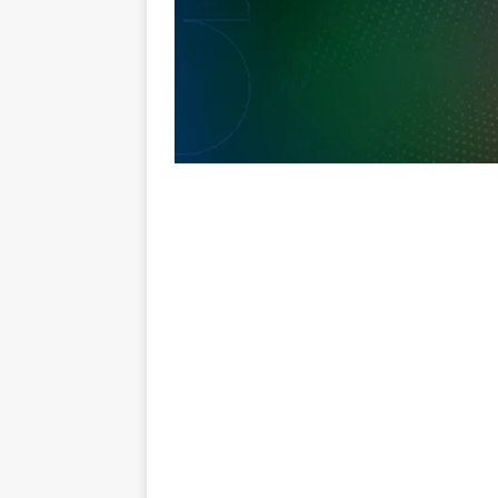
Estatísticas
DICAS DE APOS
[ 6 de agosto de 2026 ]
Após e
demissão de Zubeldía
NOTÍC
[ 6 de agosto de 2026 ]
John Ke
atacante
NOTÍCIAS
[ 6 de agosto de 2026 ]
Zubeld
clube
NOTÍCIAS
[ 6 de agosto de 2026 ]
Flumine
“grande Libertadores”
NOTÍC
[ 6 de agosto de 2026 ]
Zubeld
e Savarino
NOTÍCIAS
[ 6 de agosto de 2026 ]
Zubeldí
NOTÍCIAS