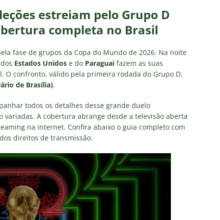
as atuações: Fluminense 1 x 3 Vasco – Copa do Brasil 2026
leções estreiam pelo Grupo D
obertura completa no Brasil
m vexame! Fluminense perde para o Vasco e se despede da Copa
pela fase de grupos da Copa do Mundo de 2026. Na noite
s dos
Estados Unidos
e do
Paraguai
fazem as suas
za X Palmeiras — Oitavas Copa do Brasil 2026: Palpites, Odds e
. O confronto, válido pela primeira rodada do Grupo D,
ário de Brasília)
.
TAS
nse anuncia escalação para confronto decisivo contra o Vasco
mpanhar todos os detalhes desse grande duelo
o variadas. A cobertura abrange desde a televisão aberta
TÍCIAS
reaming na internet. Confira abaixo o guia completo com
nse X Vasco — Oitavas Copa do Brasil 2026: Palpites, Odds e
dos direitos de transmissão.
TAS