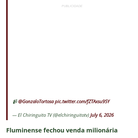
PUBLICIDADE
📹
@GonzaloTortosa
pic.twitter.com/fZTAxsu95Y
— El Chiringuito TV (@elchiringuitotv)
July 6, 2026
Fluminense fechou venda milionária